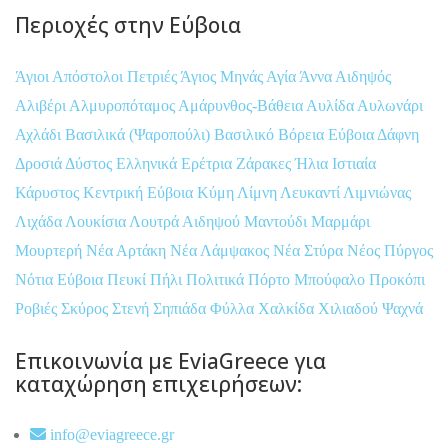
Περιοχές στην Εύβοια
Άγιοι Απόστολοι Πετριές
Άγιος Μηνάς
Αγία Άννα
Αιδηψός
Αλιβέρι
Αλμυροπόταμος
Αμάρυνθος-Βάθεια
Αυλίδα
Αυλωνάρι
Αχλάδι
Βασιλικά (Ψαροπούλι)
Βασιλικό
Βόρεια Εύβοια
Δάφνη
Δροσιά
Δύστος
Ελληνικά
Ερέτρια
Ζάρακες
Ήλια
Ιστιαία
Κάρυστος
Κεντρική Εύβοια
Κύμη
Λίμνη
Λευκαντί
Λιμνιώνας
Λιχάδα
Λουκίσια
Λουτρά Αιδηψού
Μαντούδι
Μαρμάρι
Μουρτερή
Νέα Αρτάκη
Νέα Λάμψακος
Νέα Στύρα
Νέος Πύργος
Νότια Εύβοια
Πευκί
Πήλι
Πολιτικά
Πόρτο Μπούφαλο
Προκόπι
Ροβιές
Σκύρος
Στενή
Σηπιάδα
Φύλλα
Χαλκίδα
Χιλιαδού
Ψαχνά
Επικοινωνία με EviaGreece για
καταχώρηση επιχειρήσεων:
info@eviagreece.gr