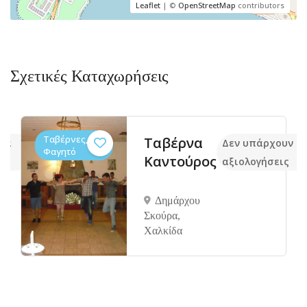
Leaflet
| ©
OpenStreetMap
contributors
Σχετικές Καταχωρήσεις
Ταβέρνες,
Ταβέρνα
όμα
Δεν υπάρχουν α
Φαγητό
Καντούρος
αξιολογήσεις
Δημάρχου
Σκούρα,
Xαλκίδα