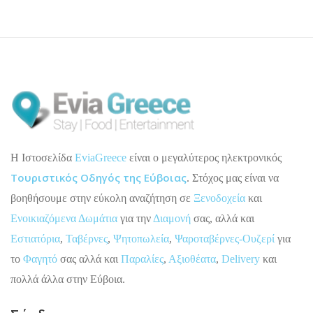
H Ιστοσελίδα
EviaGreece
είναι ο μεγαλύτερος ηλεκτρονικός
Τουριστικός Οδηγός της Εύβοιας
. Στόχος μας είναι να
βοηθήσουμε στην εύκολη αναζήτηση σε
Ξενοδοχεία
και
Ενοικιαζόμενα Δωμάτια
για την
Διαμονή
σας, αλλά και
Εστιατόρια
,
Ταβέρνες
,
Ψητοπωλεία
,
Ψαροταβέρνες-Ουζερί
για
το
Φαγητό
σας αλλά και
Παραλίες
,
Αξιοθέατα
,
Delivery
και
πολλά άλλα στην Εύβοια.