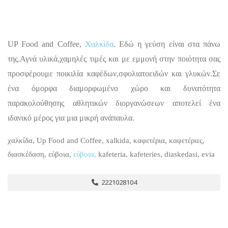
UP Food and Coffee,
Χαλκίδα
. Εδώ η γεύση είναι στα πάνω
της.Αγνά υλικά,χαμηλές τιμές και με εμμονή στην ποιότητα σας
προσφέρουμε ποικιλία καφέδων,σφολιατοειδών και γλυκών.Σε
ένα όμορφα διαμορφωμένο χώρο και δυνατότητα
παρακολούθησης αθλητικών διοργανώσεων αποτελεί ένα
ιδανικό μέρος για μια μικρή ανάπαυλα.
χαλκίδα, Up Food and Coffee, xalkida, καφετέρια, καφετέριες,
διασκέδαση, εύβοια,
εύβοια,
kafeteria, kafeteries, diaskedasi, evia
2221028104