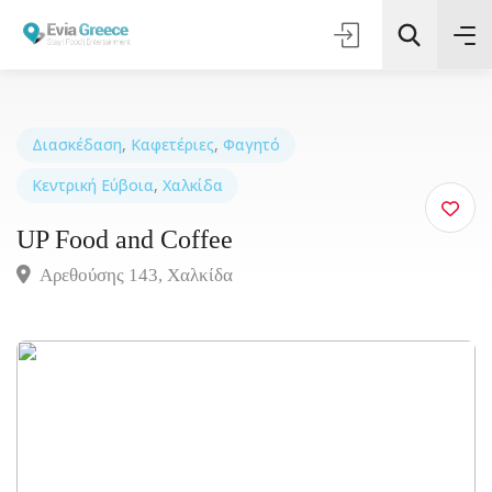
Διασκέδαση
,
Καφετέριες
,
Φαγητό
Κεντρική Εύβοια
,
Χαλκίδα
Τοποθεσία
UP Food and Coffee
Όλες οι Κατηγορίες
Αρεθούσης 143, Xαλκίδα
Αναζήτηση