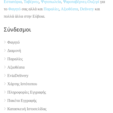
Εστιατόρια
,
Ταβέρνες
,
Ψητοπωλεία
,
Ψαροταβέρνες-Ουζερί
για
το
Φαγητό
σας αλλά και
Παραλίες
,
Αξιοθέατα
,
Delivery
και
πολλά άλλα στην Εύβοια.
Σύνδεσμοι
Φαγητό
4.9
Διαμονή
Παραλίες
Αξιοθέατα
EviaDelivery
Χάρτης Ιστότοπου
Πληροφορίες Εγγραφής
Πακέτα Εγγραφής
Κατασκευή Ιστοσελίδας