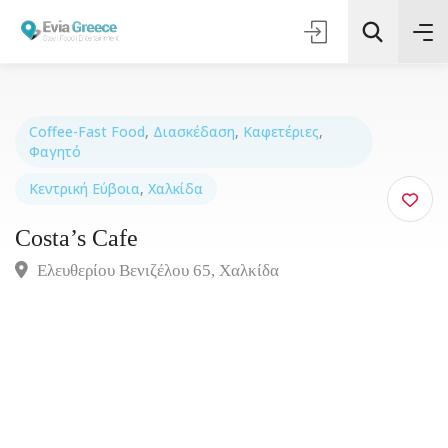
Coffee-Fast Food
,
Διασκέδαση
,
Καφετέριες
,
Φαγητό
Τοποθεσία
Κεντρική Εύβοια
,
Χαλκίδα
Costa’s Cafe
Όλες οι Κατηγορίες
Ελευθερίου Βενιζέλου 65, Xαλκίδα
Αναζήτηση