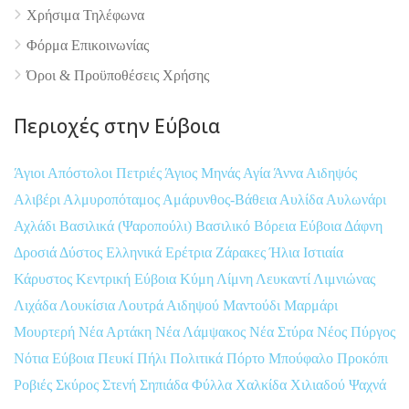
Χρήσιμα Τηλέφωνα
Φόρμα Επικοινωνίας
Όροι & Προϋποθέσεις Xρήσης
Περιοχές στην Εύβοια
Άγιοι Απόστολοι Πετριές
Άγιος Μηνάς
Αγία Άννα
Αιδηψός
Αλιβέρι
Αλμυροπόταμος
Αμάρυνθος-Βάθεια
Αυλίδα
Αυλωνάρι
Αχλάδι
Βασιλικά (Ψαροπούλι)
Βασιλικό
Βόρεια Εύβοια
Δάφνη
Δροσιά
Δύστος
Ελληνικά
Ερέτρια
Ζάρακες
Ήλια
Ιστιαία
Κάρυστος
Κεντρική Εύβοια
Κύμη
Λίμνη
Λευκαντί
Λιμνιώνας
Λιχάδα
Λουκίσια
Λουτρά Αιδηψού
Μαντούδι
Μαρμάρι
Μουρτερή
Νέα Αρτάκη
Νέα Λάμψακος
Νέα Στύρα
Νέος Πύργος
Νότια Εύβοια
Πευκί
Πήλι
Πολιτικά
Πόρτο Μπούφαλο
Προκόπι
Ροβιές
Σκύρος
Στενή
Σηπιάδα
Φύλλα
Χαλκίδα
Χιλιαδού
Ψαχνά