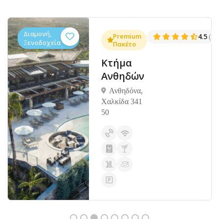
Διαμονή,
.3
Premium
4.5
(1381)
(14
Ξενοδοχεία
Πακέτο
Κτήμα
Ανθηδών
Ανθηδόνα,
Χαλκίδα 341
50