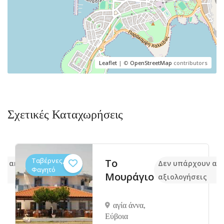
Leaflet
| ©
OpenStreetMap
contributors
Σχετικές Καταχωρήσεις
Ταβέρνες,
Το
υν ακόμα
Δεν υπάρχουν ακ
Φαγητό
Μουράγιο
ις
αξιολογήσεις
αγία άννα,
Eύβοια