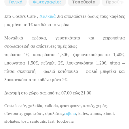
Γενικά
Φωτογραφίες
Τοποθεσία
Προσθήκη 
Στο Costa’s Cafe ,
Χαλκιδά
.θα απολαύσετε όλους τους καφέδες
μας μόνο με 1€ και δώρο το νεράκι.
Μοναδικά φρέσκα, γευστικότατα και χειροποίητα
σφολιατοειδή σε απίστευτες τιμές όπως
τυρόπιτα 1€, κασερόπιτα 1,30€, ζαμπονοκασερόπιτα 1,40€,
μπουγάτσα 1,50€, πεϊνιρλί 2€, λουκανικόπιτα 1,20€, πίτσα –
πίτσα σκεπαστή – φωλιά κοτόπουλο – φωλιά μπιφτέκι και
λουκανικόπιτα το καθένα μόνο 2€.
Διανομή στο χώρο σας από τις 07.00 εώς 21.00
Costa’s cafe, χαλκίδα, xalkida, φαστ φουντ, καφές, χυμός,
σάντουιτς, χυμοί,τόστ, σφολιάτες,
εύβοια
, kafes, ximos, ximoi,
sfoliates, tost, santouits, fast, food,evia