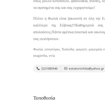
όπως ρολλό κοτόπουλο, φασολάκια, σούπες, κοκκ
τα αγαπημένα σας και σας ευχαριστούμε!
Πλέον η Φωλιά είναι ξακουστή σε όλη την Ελλ
καλύτερο της Εύβοιας!!!Καθημερινά σα
απολαύσεις.Πάντα φρέσκα,ποιοτικά και οικονο
σας εκπλήσσουν.
Φωλιά, εστιατόριο, Χαλκίδα, φαγητό, μαγειρεία εύβ
magirefta, evia
Bar, Club,
Premium 
2221085940
estiatoriofolia@yahoo.gr
Διασκέδαση,
Εστιατόρια
Raval Χ
Καραολή κ
Δημητρίου 1,
Τοποθεσία