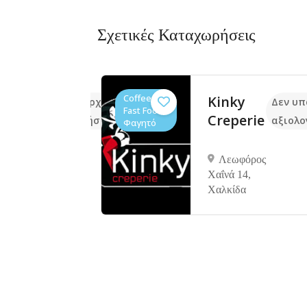
Σχετικές Καταχωρήσεις
Coffee-
ουνακι
Kinky
Δεν υπάρχουν ακόμα
Δεν υπ
Fast Food,
Creperie
αξιολογήσεις
αξιολο
Φαγητό
ούκου 37
Λεωφόρος
Χαΐνά 14,
Χαλκίδα