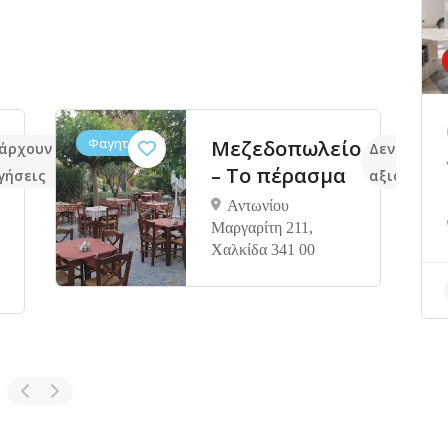
Φαγητό
Μεζεδοπωλείο
άρχουν ακόμα
Δεν υπάρχ
– Το πέρασμα
γήσεις
αξιολογήσ
Αντωνίου
Μαργαρίτη 211,
Χαλκίδα 341 00