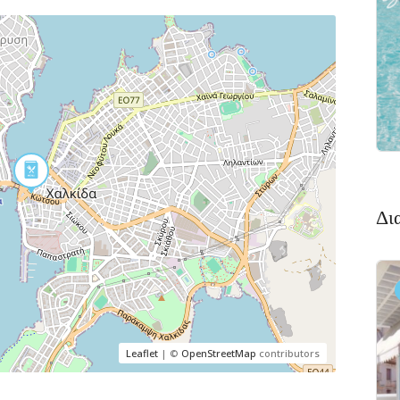
Δι
Leaflet
| ©
OpenStreetMap
contributors