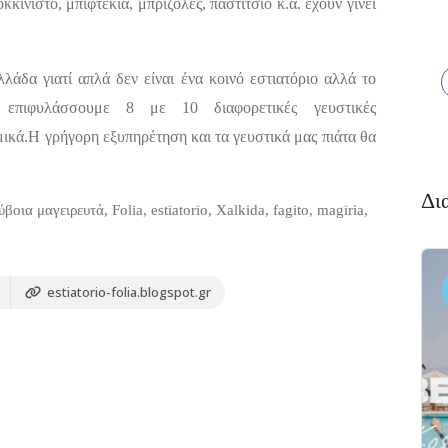
ινιστό, μπιφτέκια, μπριζόλες, παστίτσιο κ.α. έχουν γίνει
άδα γιατί απλά δεν είναι ένα κοινό εστιατόριο αλλά το
ς επιφυλάσσουμε 8 με 10 διαφορετικές γευστικές
μικά.Η γρήγορη εξυπηρέτηση και τα γευστικά μας πιάτα θα
Δι
οια μαγειρευτά, Folia, estiatorio, Xalkida, fagito, magiria,
Διαμονή,
Πακέτο
Premium
estiatorio-folia.blogspot.gr
Ξενοδοχεία
Πακέτο
αλκιδα
Kaminos
αι
Resort
 Xαλκίδα
Λίμνη,
Βόρεια
Εύβοια 340 05