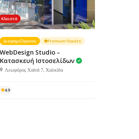
Κλειστά
Διαφημιζόμενος
Premium Πακέτο
Φαγητό,
Coffee-
Μετοχιάτης
ουν ακόμα
Δεν υπάρχουν ακόμα
Ψητοπωλεία
Fast Food,
WebDesign Studio –
εις
αξιολογήσεις
Φαγητό
Κατασκευή Ιστοσελίδων
Μεσσαπίων 14
Λεωφόρος Χαϊνά 7, Χαλκίδα