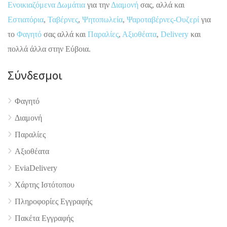
Ενοικιαζόμενα Δωμάτια
για την
Διαμονή
σας, αλλά και
Εστιατόρια
,
Ταβέρνες
,
Ψητοπωλεία
,
Ψαροταβέρνες-Ουζερί
για
το
Φαγητό
σας αλλά και
Παραλίες
,
Αξιοθέατα
,
Delivery
και
πολλά άλλα στην Εύβοια.
Σύνδεσμοι
Φαγητό
Διαμονή
Παραλίες
4.9
Αξιοθέατα
EviaDelivery
Χάρτης Ιστότοπου
Πληροφορίες Εγγραφής
Πακέτα Εγγραφής