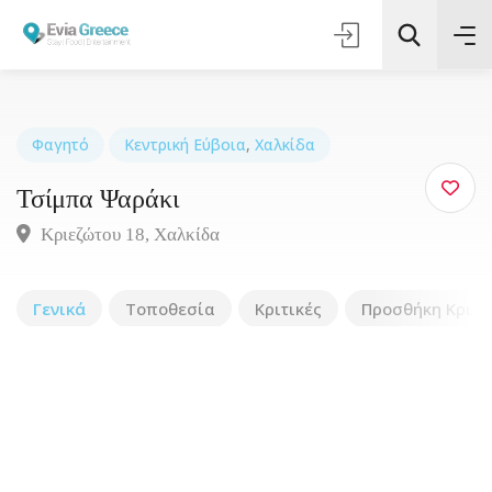
Φαγητό
Κεντρική Εύβοια
,
Χαλκίδα
Τσίμπα Ψαράκι
Τοποθεσία
Κριεζώτου 18, Xαλκίδα
Όλες οι Κατηγορίες
Γενικά
Τοποθεσία
Κριτικές
Προσθήκη Κριτι
Αναζήτηση