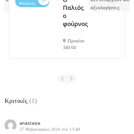
Φούρνοι
Παλιός
ις
αξιολογήσεις
ο
φούρνος
Προκόπι
340 04
Κριτικές
(1)
anastasia
27 Φεβρουαρίου 2016 στο 13:48