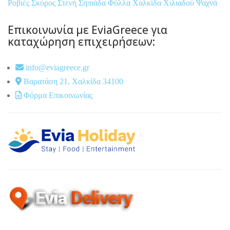
Ροβιές
Σκύρος
Στενή
Σηπιάδα
Φύλλα
Χαλκίδα
Χιλιαδού
Ψαχνά
Επικοινωνία με EviaGreece για
καταχώρηση επιχειρήσεων:
info@eviagreece.gr
Βαρατάση 21, Χαλκίδα 34100
Φόρμα Επικοινωνίας