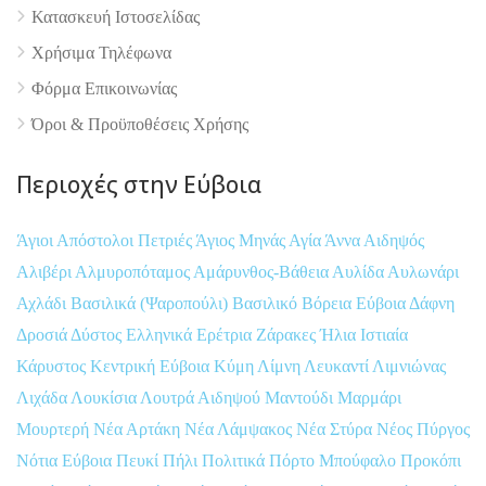
Κατασκευή Ιστοσελίδας
Χρήσιμα Τηλέφωνα
Φόρμα Επικοινωνίας
Όροι & Προϋποθέσεις Xρήσης
Περιοχές στην Εύβοια
Άγιοι Απόστολοι Πετριές
Άγιος Μηνάς
Αγία Άννα
Αιδηψός
Αλιβέρι
Αλμυροπόταμος
Αμάρυνθος-Βάθεια
Αυλίδα
Αυλωνάρι
Αχλάδι
Βασιλικά (Ψαροπούλι)
Βασιλικό
Βόρεια Εύβοια
Δάφνη
Δροσιά
Δύστος
Ελληνικά
Ερέτρια
Ζάρακες
Ήλια
Ιστιαία
Κάρυστος
Κεντρική Εύβοια
Κύμη
Λίμνη
Λευκαντί
Λιμνιώνας
Λιχάδα
Λουκίσια
Λουτρά Αιδηψού
Μαντούδι
Μαρμάρι
Μουρτερή
Νέα Αρτάκη
Νέα Λάμψακος
Νέα Στύρα
Νέος Πύργος
Νότια Εύβοια
Πευκί
Πήλι
Πολιτικά
Πόρτο Μπούφαλο
Προκόπι