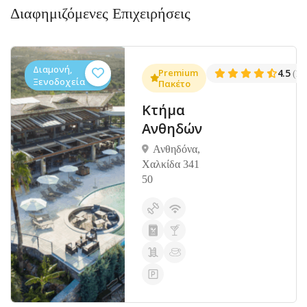
Διαφημιζόμενες Επιχειρήσεις
Διαμονή,
.3
Premium
4.5
(1381)
(14
Ξενοδοχεία
Πακέτο
Κτήμα
Ανθηδών
Ανθηδόνα,
Χαλκίδα 341
50