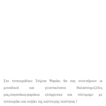
Στο τσιπουράδικο Τσίμπα Ψαράκι θα σας συνεπάρουν οι
μοναδικοί και γευστικότατοι θαλασσομεζέδες
μας,σαγανάκια,ψαράκια ολόφρεσκα και νόστιμαμε με
τσιπουράκι και ουζάκι της καλύτερης ποιότητας !