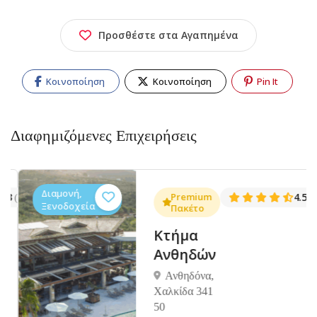
Προσθέστε στα Αγαπημένα
Κοινοποίηση
Κοινοποίηση
Pin It
Διαφημιζόμενες Επιχειρήσεις
Διαμονή,
.3
Premium
4.5
(1381)
(14
Ξενοδοχεία
Πακέτο
Κτήμα
Ανθηδών
Ανθηδόνα,
Χαλκίδα 341
50