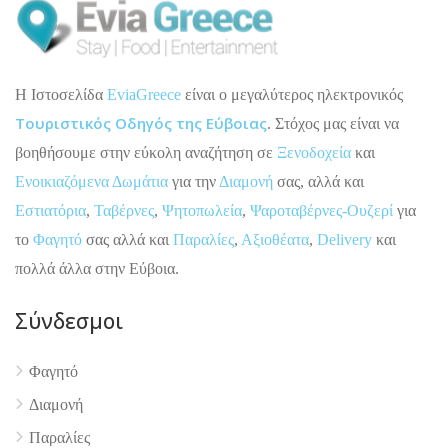
H Ιστοσελίδα
EviaGreece
είναι ο μεγαλύτερος ηλεκτρονικός
Τουριστικός Οδηγός της Εύβοιας
. Στόχος μας είναι να
βοηθήσουμε στην εύκολη αναζήτηση σε
Ξενοδοχεία
και
Ενοικιαζόμενα Δωμάτια
για την
Διαμονή
σας, αλλά και
Εστιατόρια
,
Ταβέρνες
,
Ψητοπωλεία
,
Ψαροταβέρνες-Ουζερί
για
το
Φαγητό
σας αλλά και
Παραλίες
,
Αξιοθέατα
,
Delivery
και
πολλά άλλα στην Εύβοια.
Σύνδεσμοι
4.9
Φαγητό
Διαμονή
Παραλίες