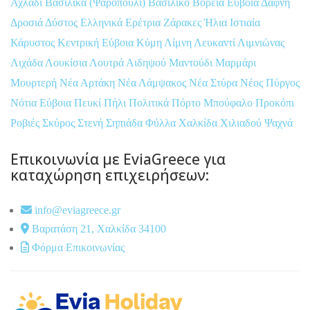
Αχλάδι
Βασιλικά (Ψαροπούλι)
Βασιλικό
Βόρεια Εύβοια
Δάφνη
Δροσιά
Δύστος
Ελληνικά
Ερέτρια
Ζάρακες
Ήλια
Ιστιαία
Κάρυστος
Κεντρική Εύβοια
Κύμη
Λίμνη
Λευκαντί
Λιμνιώνας
Λιχάδα
Λουκίσια
Λουτρά Αιδηψού
Μαντούδι
Μαρμάρι
Μουρτερή
Νέα Αρτάκη
Νέα Λάμψακος
Νέα Στύρα
Νέος Πύργος
Νότια Εύβοια
Πευκί
Πήλι
Πολιτικά
Πόρτο Μπούφαλο
Προκόπι
Ροβιές
Σκύρος
Στενή
Σηπιάδα
Φύλλα
Χαλκίδα
Χιλιαδού
Ψαχνά
Επικοινωνία με EviaGreece για
καταχώρηση επιχειρήσεων:
info@eviagreece.gr
Βαρατάση 21, Χαλκίδα 34100
Φόρμα Επικοινωνίας