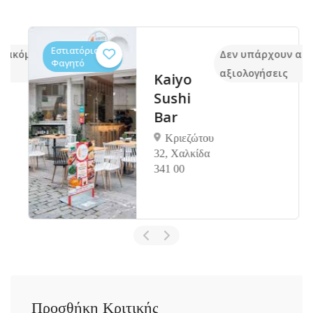
Εστιατόρια,
 ακόμα
Δεν υπάρχουν ακό
Φαγητό
αξιολογήσεις
Kaiyo
Sushi
Bar
Κριεζώτου
32, Χαλκίδα
341 00
Προσθήκη Κριτικής