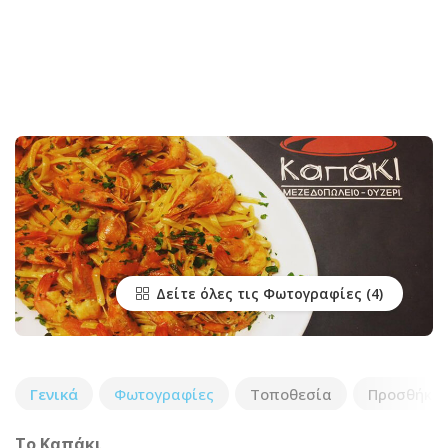
Δείτε όλες τις Φωτογραφίες
Γενικά
Φωτογραφίες
Τοποθεσία
Προσθήκη 
Το Καπάκι