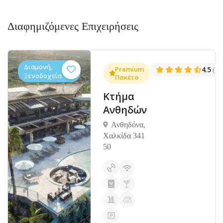
Διαφημιζόμενες Επιχειρήσεις
Διαμονή,
.3
Premium
4.5
(1381)
(14
Ξενοδοχεία
Πακέτο
Κτήμα
Ανθηδών
Ανθηδόνα,
Χαλκίδα 341
50