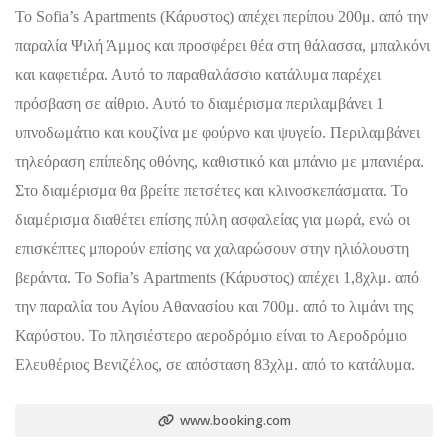
Το Sofia’s Αpartments (Κάρυστος) απέχει περίπου 200μ. από την
παραλία Ψιλή Άμμος και προσφέρει θέα στη θάλασσα, μπαλκόνι
και καφετιέρα. Αυτό το παραθαλάσσιο κατάλυμα παρέχει
πρόσβαση σε αίθριο. Αυτό το διαμέρισμα περιλαμβάνει 1
υπνοδωμάτιο και κουζίνα με φούρνο και ψυγείο. Περιλαμβάνει
τηλεόραση επίπεδης οθόνης, καθιστικό και μπάνιο με μπανιέρα.
Στο διαμέρισμα θα βρείτε πετσέτες και κλινοσκεπάσματα. Το
διαμέρισμα διαθέτει επίσης πύλη ασφαλείας για μωρά, ενώ οι
επισκέπτες μπορούν επίσης να χαλαρώσουν στην ηλιόλουστη
βεράντα. Το Sofia’s Αpartments (Κάρυστος) απέχει 1,8χλμ. από
την παραλία του Αγίου Αθανασίου και 700μ. από το λιμάνι της
Καρύστου. Το πλησιέστερο αεροδρόμιο είναι το Αεροδρόμιο
Ελευθέριος Βενιζέλος, σε απόσταση 83χλμ. από το κατάλυμα.
www.booking.com