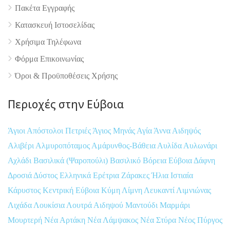
Πακέτα Εγγραφής
Κατασκευή Ιστοσελίδας
Χρήσιμα Τηλέφωνα
Φόρμα Επικοινωνίας
Όροι & Προϋποθέσεις Xρήσης
Περιοχές στην Εύβοια
Άγιοι Απόστολοι Πετριές
Άγιος Μηνάς
Αγία Άννα
Αιδηψός
Αλιβέρι
Αλμυροπόταμος
Αμάρυνθος-Βάθεια
Αυλίδα
Αυλωνάρι
Αχλάδι
Βασιλικά (Ψαροπούλι)
Βασιλικό
Βόρεια Εύβοια
Δάφνη
Δροσιά
Δύστος
Ελληνικά
Ερέτρια
Ζάρακες
Ήλια
Ιστιαία
Κάρυστος
Κεντρική Εύβοια
Κύμη
Λίμνη
Λευκαντί
Λιμνιώνας
Λιχάδα
Λουκίσια
Λουτρά Αιδηψού
Μαντούδι
Μαρμάρι
Μουρτερή
Νέα Αρτάκη
Νέα Λάμψακος
Νέα Στύρα
Νέος Πύργος