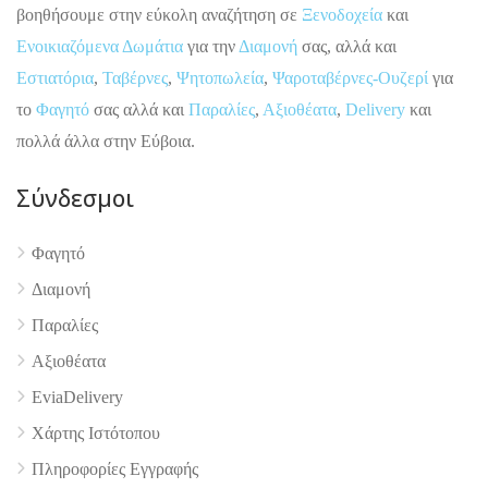
βοηθήσουμε στην εύκολη αναζήτηση σε
Ξενοδοχεία
και
Ενοικιαζόμενα Δωμάτια
για την
Διαμονή
σας, αλλά και
Εστιατόρια
,
Ταβέρνες
,
Ψητοπωλεία
,
Ψαροταβέρνες-Ουζερί
για
το
Φαγητό
σας αλλά και
Παραλίες
,
Αξιοθέατα
,
Delivery
και
πολλά άλλα στην Εύβοια.
Σύνδεσμοι
Φαγητό
4.9
Διαμονή
Παραλίες
Αξιοθέατα
EviaDelivery
Χάρτης Ιστότοπου
Πληροφορίες Εγγραφής