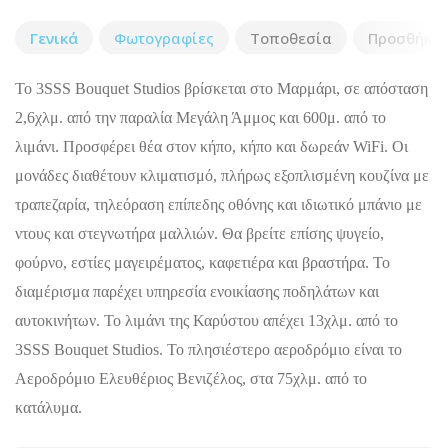
Γενικά
Φωτογραφίες
Τοποθεσία
Προσθήκη 
Το 3SSS Bouquet Studios βρίσκεται στο Μαρμάρι, σε απόσταση
2,6χλμ. από την παραλία Μεγάλη Άμμος και 600μ. από το
λιμάνι. Προσφέρει θέα στον κήπο, κήπο και δωρεάν WiFi. Οι
μονάδες διαθέτουν κλιματισμό, πλήρως εξοπλισμένη κουζίνα με
τραπεζαρία, τηλεόραση επίπεδης οθόνης και ιδιωτικό μπάνιο με
ντους και στεγνωτήρα μαλλιών. Θα βρείτε επίσης ψυγείο,
φούρνο, εστίες μαγειρέματος, καφετιέρα και βραστήρα. Το
διαμέρισμα παρέχει υπηρεσία ενοικίασης ποδηλάτων και
αυτοκινήτων. Το λιμάνι της Καρύστου απέχει 13χλμ. από το
3SSS Bouquet Studios. Το πλησιέστερο αεροδρόμιο είναι το
Αεροδρόμιο Ελευθέριος Βενιζέλος, στα 75χλμ. από το
κατάλυμα.