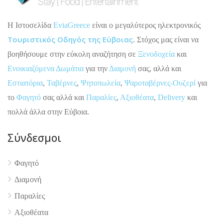
H Ιστοσελίδα
EviaGreece
είναι ο μεγαλύτερος ηλεκτρονικός
Τουριστικός Οδηγός της Εύβοιας
. Στόχος μας είναι να
βοηθήσουμε στην εύκολη αναζήτηση σε
Ξενοδοχεία
και
Ενοικιαζόμενα Δωμάτια
για την
Διαμονή
σας, αλλά και
Εστιατόρια
,
Ταβέρνες
,
Ψητοπωλεία
,
Ψαροταβέρνες-Ουζερί
για
το
Φαγητό
σας αλλά και
Παραλίες
,
Αξιοθέατα
,
Delivery
και
πολλά άλλα στην Εύβοια.
Σύνδεσμοι
Φαγητό
Διαμονή
4.9
Παραλίες
Αξιοθέατα