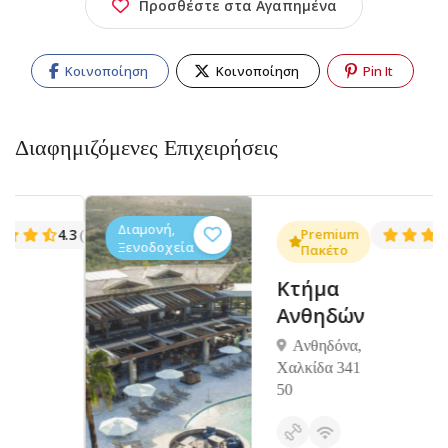
Προσθέστε στα Αγαπημένα
Κοινοποίηση
Κοινοποίηση
Pin It
Διαφημιζόμενες Επιχειρήσεις
Διαμονή,
.3
Premium
4.5
(1381)
(14
Ξενοδοχεία
Πακέτο
Κτήμα
Ανθηδών
Ανθηδόνα,
Χαλκίδα 341
50