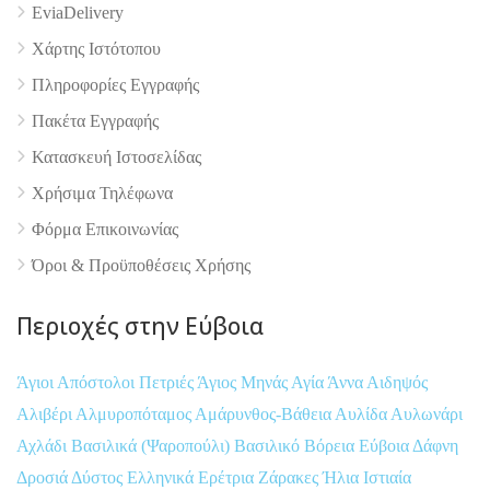
EviaDelivery
Χάρτης Ιστότοπου
Πληροφορίες Εγγραφής
Πακέτα Εγγραφής
Κατασκευή Ιστοσελίδας
Χρήσιμα Τηλέφωνα
Φόρμα Επικοινωνίας
Όροι & Προϋποθέσεις Xρήσης
Περιοχές στην Εύβοια
Άγιοι Απόστολοι Πετριές
Άγιος Μηνάς
Αγία Άννα
Αιδηψός
Αλιβέρι
Αλμυροπόταμος
Αμάρυνθος-Βάθεια
Αυλίδα
Αυλωνάρι
Αχλάδι
Βασιλικά (Ψαροπούλι)
Βασιλικό
Βόρεια Εύβοια
Δάφνη
Δροσιά
Δύστος
Ελληνικά
Ερέτρια
Ζάρακες
Ήλια
Ιστιαία