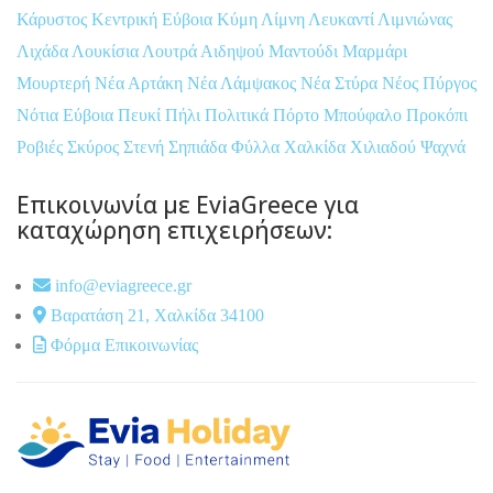
Κάρυστος
Κεντρική Εύβοια
Κύμη
Λίμνη
Λευκαντί
Λιμνιώνας
Λιχάδα
Λουκίσια
Λουτρά Αιδηψού
Μαντούδι
Μαρμάρι
Μουρτερή
Νέα Αρτάκη
Νέα Λάμψακος
Νέα Στύρα
Νέος Πύργος
Νότια Εύβοια
Πευκί
Πήλι
Πολιτικά
Πόρτο Μπούφαλο
Προκόπι
Ροβιές
Σκύρος
Στενή
Σηπιάδα
Φύλλα
Χαλκίδα
Χιλιαδού
Ψαχνά
Επικοινωνία με EviaGreece για
καταχώρηση επιχειρήσεων:
info@eviagreece.gr
Βαρατάση 21, Χαλκίδα 34100
Φόρμα Επικοινωνίας