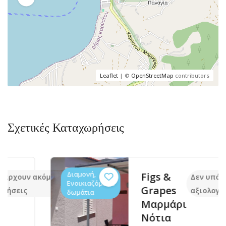
Leaflet
| ©
OpenStreetMap
contributors
Σχετικές Καταχωρήσεις
Διαμονή,
Figs &
ακόμα
Δεν υπάρχουν ακό
Ενοικιαζόμενα
Grapes
αξιολογήσεις
δωμάτια
Μαρμάρι
Νότια