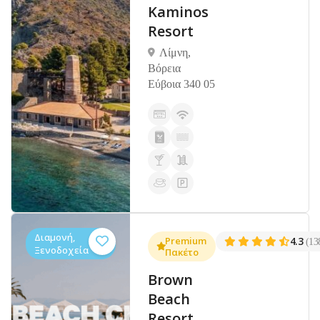
Kaminos
Resort
Λίμνη,
Βόρεια
Εύβοια 340 05
Διαμονή,
Premium
4.3
(13
Ξενοδοχεία
Πακέτο
Brown
Beach
Resort