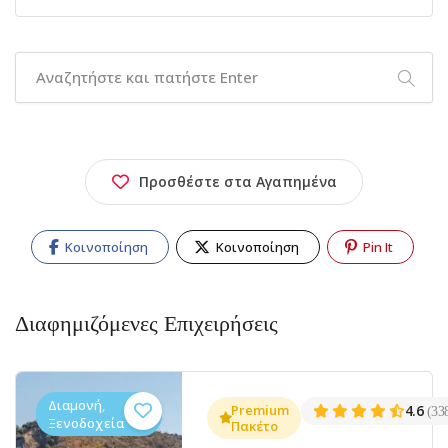
Προσθέστε στα Αγαπημένα
Κοινοποίηση
Κοινοποίηση
Pin It
Διαφημιζόμενες Επιχειρήσεις
Διαμονή,
Premium
4.6
(33
Ξενοδοχεία
Πακέτο