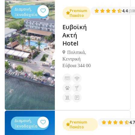
Διαμονή,
Premium
4.4
(10
Ξενοδοχεία
Πακέτο
Ευβοϊκή
Ακτή
Hotel
Πολιτικά,
Κεντρική
Εύβοια 344 00
Διαμονή,
Premium
4.
Ξενοδοχεία
Πακέτο