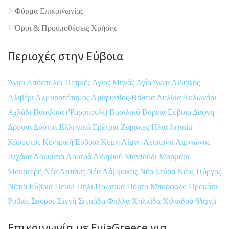
Φόρμα Επικοινωνίας
Όροι & Προϋποθέσεις Xρήσης
Περιοχές στην Εύβοια
Άγιοι Απόστολοι Πετριές
Άγιος Μηνάς
Αγία Άννα
Αιδηψός
Αλιβέρι
Αλμυροπόταμος
Αμάρυνθος-Βάθεια
Αυλίδα
Αυλωνάρι
Αχλάδι
Βασιλικά (Ψαροπούλι)
Βασιλικό
Βόρεια Εύβοια
Δάφνη
Δροσιά
Δύστος
Ελληνικά
Ερέτρια
Ζάρακες
Ήλια
Ιστιαία
Κάρυστος
Κεντρική Εύβοια
Κύμη
Λίμνη
Λευκαντί
Λιμνιώνας
Λιχάδα
Λουκίσια
Λουτρά Αιδηψού
Μαντούδι
Μαρμάρι
Μουρτερή
Νέα Αρτάκη
Νέα Λάμψακος
Νέα Στύρα
Νέος Πύργος
Νότια Εύβοια
Πευκί
Πήλι
Πολιτικά
Πόρτο Μπούφαλο
Προκόπι
Ροβιές
Σκύρος
Στενή
Σηπιάδα
Φύλλα
Χαλκίδα
Χιλιαδού
Ψαχνά
Επικοινωνία με EviaGreece για