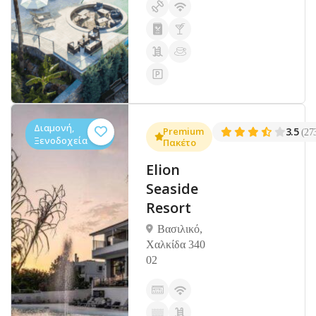
Διαμονή,
Premium
3.5
(27
Ξενοδοχεία
Πακέτο
Elion
Seaside
Resort
Βασιλικό,
Χαλκίδα 340
02