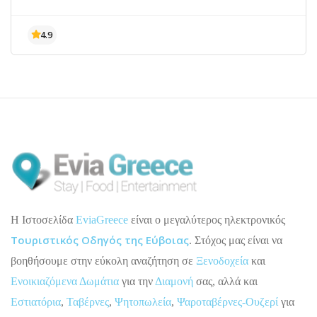
H Ιστοσελίδα
EviaGreece
είναι ο μεγαλύτερος ηλεκτρονικός
Τουριστικός Οδηγός της Εύβοιας
. Στόχος μας είναι να
βοηθήσουμε στην εύκολη αναζήτηση σε
Ξενοδοχεία
και
Ενοικιαζόμενα Δωμάτια
για την
Διαμονή
σας, αλλά και
Εστιατόρια
,
Ταβέρνες
,
Ψητοπωλεία
,
Ψαροταβέρνες-Ουζερί
για