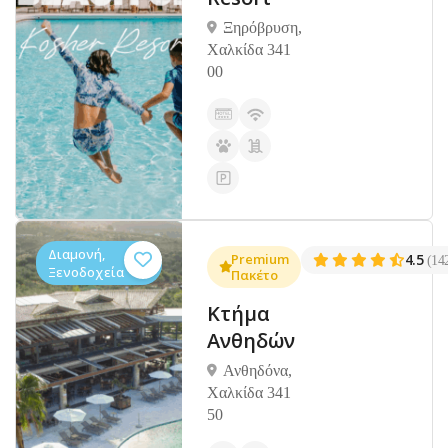
Ξηρόβρυση,
Χαλκίδα 341
00
Διαμονή,
Premium
4.5
(14
Ξενοδοχεία
Πακέτο
Κτήμα
Ανθηδών
Ανθηδόνα,
Χαλκίδα 341
50