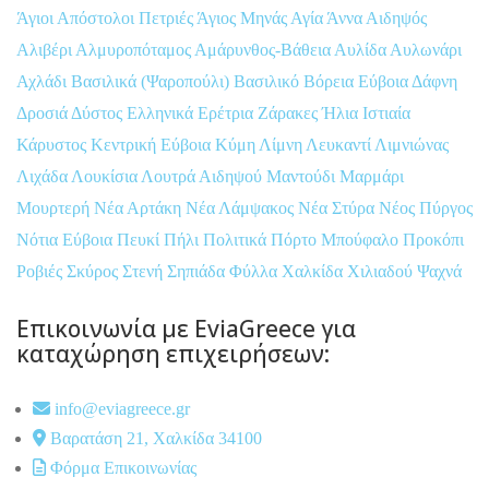
Άγιοι Απόστολοι Πετριές
Άγιος Μηνάς
Αγία Άννα
Αιδηψός
Αλιβέρι
Αλμυροπόταμος
Αμάρυνθος-Βάθεια
Αυλίδα
Αυλωνάρι
Αχλάδι
Βασιλικά (Ψαροπούλι)
Βασιλικό
Βόρεια Εύβοια
Δάφνη
Δροσιά
Δύστος
Ελληνικά
Ερέτρια
Ζάρακες
Ήλια
Ιστιαία
Κάρυστος
Κεντρική Εύβοια
Κύμη
Λίμνη
Λευκαντί
Λιμνιώνας
Λιχάδα
Λουκίσια
Λουτρά Αιδηψού
Μαντούδι
Μαρμάρι
Μουρτερή
Νέα Αρτάκη
Νέα Λάμψακος
Νέα Στύρα
Νέος Πύργος
Νότια Εύβοια
Πευκί
Πήλι
Πολιτικά
Πόρτο Μπούφαλο
Προκόπι
Ροβιές
Σκύρος
Στενή
Σηπιάδα
Φύλλα
Χαλκίδα
Χιλιαδού
Ψαχνά
Επικοινωνία με EviaGreece για
καταχώρηση επιχειρήσεων:
info@eviagreece.gr
Βαρατάση 21, Χαλκίδα 34100
Φόρμα Επικοινωνίας