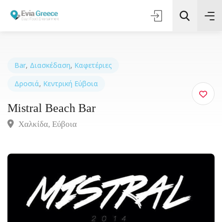
Bar
,
Διασκέδαση
,
Καφετέριες
Δροσιά
,
Κεντρική Εύβοια
Τοποθεσία
Mistral Beach Bar
Όλες οι Κατηγορίες
Χαλκίδα, Eύβοια
Αναζήτηση