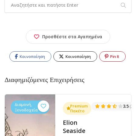
Προσθέστε στα Αγαπημένα
Κοινοποίηση
Κοινοποίηση
Pin It
Διαφημιζόμενες Επιχειρήσεις
Διαμονή,
3.5
Premium
4.
(273)
Ξενοδοχεία
Πακέτο
Ξενοδοχείο
Miramare