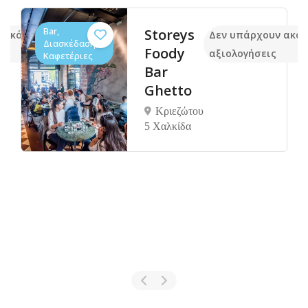
Bar,
Storeys
ν ακόμα
Δεν υπάρχουν ακό
Διασκέδαση,
Foody
αξιολογήσεις
Καφετέριες
Bar
Ghetto
Κριεζώτου
5 Χαλκίδα