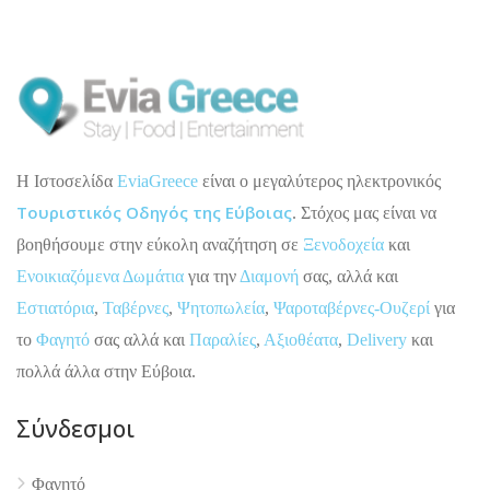
H Ιστοσελίδα
EviaGreece
είναι ο μεγαλύτερος ηλεκτρονικός
Τουριστικός Οδηγός της Εύβοιας
. Στόχος μας είναι να
βοηθήσουμε στην εύκολη αναζήτηση σε
Ξενοδοχεία
και
Ενοικιαζόμενα Δωμάτια
για την
Διαμονή
σας, αλλά και
Εστιατόρια
,
Ταβέρνες
,
Ψητοπωλεία
,
Ψαροταβέρνες-Ουζερί
για
το
Φαγητό
σας αλλά και
Παραλίες
,
Αξιοθέατα
,
Delivery
και
πολλά άλλα στην Εύβοια.
Σύνδεσμοι
4.9
Φαγητό