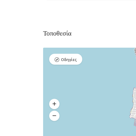
Τοποθεσία
Bar, Club,
Premium 
Διασκέδαση,
Εστιατόρια
Raval Χ
Οδηγίες
Καραολή κ
Δημητρίου 1,