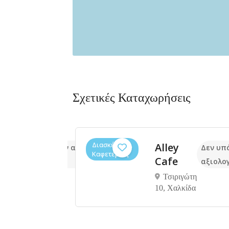
Σχετικές Καταχωρήσεις
Διασκέδαση,
n
Alley
Δεν υπάρχουν ακόμα
Δεν υπ
Καφετέριες
 &
Cafe
αξιολογήσεις
αξιολο
e
Τσιριγώτη
10, Xαλκίδα
ολή
ίου
ίδα