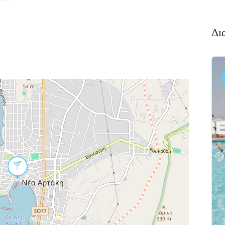
Δι
Διαμονή,
Πακέτο
Premium
Ξενοδοχεία
Πακέτο
αλκιδα
Kaminos
αι
Resort
 Xαλκίδα
Λίμνη,
Βόρεια
Εύβοια 340 05