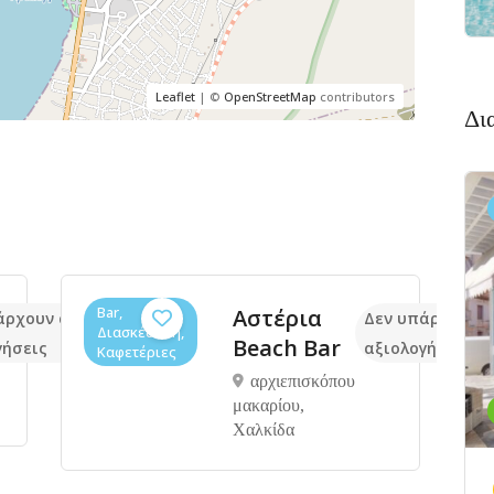
Leaflet
| ©
OpenStreetMap
contributors
Δι
Bar,
Αστέρια
άρχουν ακόμα
Δεν υπάρχουν 
Διασκέδαση,
Beach Bar
γήσεις
αξιολογήσεις
Καφετέριες
αρχιεπισκόπου
μακαρίου,
Xαλκίδα