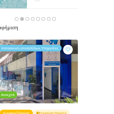
αφήμιση
Κατασκευή ιστοσελίδων, Υπηρεσίες
Coffee-Fast
Coffee-Fast
LIBRO
ακόμα
Δεν υπάρχουν ακόμα
Food,
Food,
CAFE
αξιολογήσεις
Εστιατόρια,
Διασκέδαση,
Καφετέριες
Καφετέριες,
Βογιατζή
Φαγητό
2, Κύμη
Ανοιχτά
340 03
Διαφημιζόμενος
Premium Πακέτο