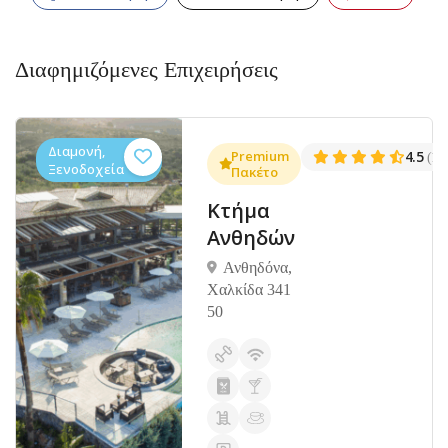
Διαφημιζόμενες Επιχειρήσεις
Διαμονή,
.3
Premium
4.5
(1381)
(14
Ξενοδοχεία
Πακέτο
Κτήμα
Ανθηδών
Ανθηδόνα,
Χαλκίδα 341
50