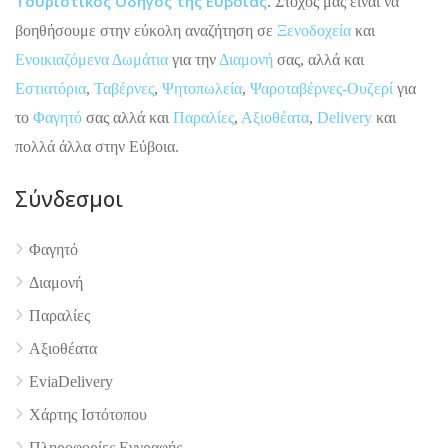
Τουριστικός Οδηγός της Εύβοιας
. Στόχος μας είναι να
βοηθήσουμε στην εύκολη αναζήτηση σε
Ξενοδοχεία
και
Ενοικιαζόμενα Δωμάτια
για την
Διαμονή
σας, αλλά και
Εστιατόρια
,
Ταβέρνες
,
Ψητοπωλεία
,
Ψαροταβέρνες-Ουζερί
για
το
Φαγητό
σας αλλά και
Παραλίες
,
Αξιοθέατα
,
Delivery
και
πολλά άλλα στην Εύβοια.
Σύνδεσμοι
Φαγητό
4.9
Διαμονή
Παραλίες
Αξιοθέατα
EviaDelivery
Χάρτης Ιστότοπου
Πληροφορίες Εγγραφής