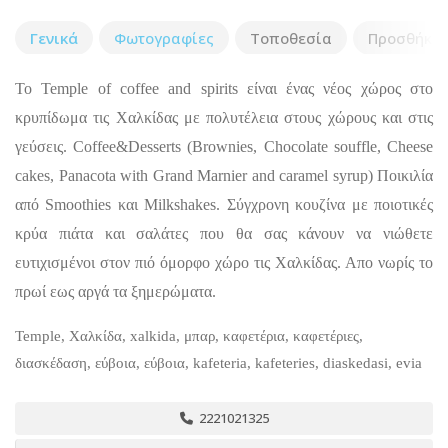
Γενικά
Φωτογραφίες
Τοποθεσία
Προσθήκη 
To Temple of coffee and spirits είναι ένας νέος χώρος στο
κρυπίδωμα τις Χαλκίδας με πολυτέλεια στους χώρους και στις
γεύσεις. Coffee&Desserts (Brownies, Chocolate souffle, Cheese
cakes, Panacota with Grand Marnier and caramel syrup) Ποικιλία
από Smoothies και Milkshakes. Σύγχρονη κουζίνα με ποιοτικές
κρύα πιάτα και σαλάτες που θα σας κάνουν να νιώθετε
ευτιχισμένοι στον πιό όμορφο χώρο τις Χαλκίδας. Απο νωρίς το
πρωί εως αργά τα ξημερώματα.
Temple, Χαλκίδα, xalkida, μπαρ, καφετέρια, καφετέριες,
διασκέδαση, εύβοια, εύβοια, kafeteria, kafeteries, diaskedasi, evia
2221021325