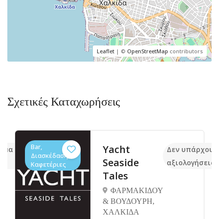
Leaflet
| ©
OpenStreetMap
contributors
Σχετικές Καταχωρήσεις
Bar,
Yacht
κόμα
Δεν υπάρχουν
Διασκέδαση,
Seaside
αξιολογήσεις
Καφετέριες
Tales
ΦΑΡΜΑΚΙΔΟΥ
& ΒΟΥΔΟΥΡΗ,
ΧΑΛΚΙΔΑ