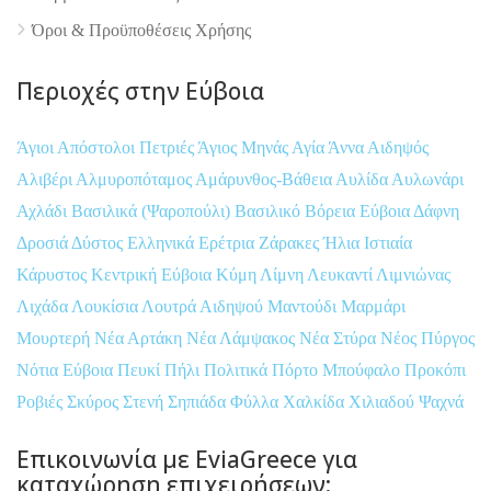
Όροι & Προϋποθέσεις Xρήσης
Περιοχές στην Εύβοια
Άγιοι Απόστολοι Πετριές
Άγιος Μηνάς
Αγία Άννα
Αιδηψός
Αλιβέρι
Αλμυροπόταμος
Αμάρυνθος-Βάθεια
Αυλίδα
Αυλωνάρι
Αχλάδι
Βασιλικά (Ψαροπούλι)
Βασιλικό
Βόρεια Εύβοια
Δάφνη
Δροσιά
Δύστος
Ελληνικά
Ερέτρια
Ζάρακες
Ήλια
Ιστιαία
Κάρυστος
Κεντρική Εύβοια
Κύμη
Λίμνη
Λευκαντί
Λιμνιώνας
Λιχάδα
Λουκίσια
Λουτρά Αιδηψού
Μαντούδι
Μαρμάρι
Μουρτερή
Νέα Αρτάκη
Νέα Λάμψακος
Νέα Στύρα
Νέος Πύργος
Νότια Εύβοια
Πευκί
Πήλι
Πολιτικά
Πόρτο Μπούφαλο
Προκόπι
Ροβιές
Σκύρος
Στενή
Σηπιάδα
Φύλλα
Χαλκίδα
Χιλιαδού
Ψαχνά
Επικοινωνία με EviaGreece για
καταχώρηση επιχειρήσεων: