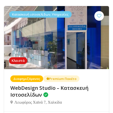
Κατασκευή ιστοσελίδων, Υπηρεσίες
Κλειστά
Διαφημιζόμενος
Premium Πακέτο
WebDesign Studio – Κατασκευή
Ιστοσελίδων
Λεωφόρος Χαϊνά 7, Χαλκίδα