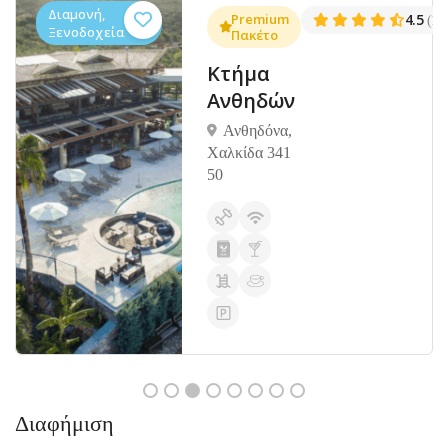
Διαμονή,
.3
Premium
4.5
(1381)
(14
Ξενοδοχεία
Πακέτο
Κτήμα
Ανθηδών
Ανθηδόνα,
Χαλκίδα 341
50
Διαφήμιση