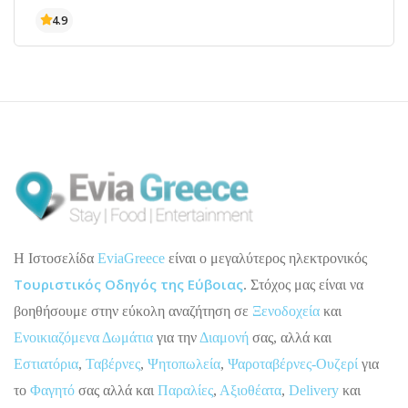
H Ιστοσελίδα
EviaGreece
είναι ο μεγαλύτερος ηλεκτρονικός
Τουριστικός Οδηγός της Εύβοιας
. Στόχος μας είναι να
βοηθήσουμε στην εύκολη αναζήτηση σε
Ξενοδοχεία
και
Ενοικιαζόμενα Δωμάτια
για την
Διαμονή
σας, αλλά και
Εστιατόρια
,
Ταβέρνες
,
Ψητοπωλεία
,
Ψαροταβέρνες-Ουζερί
για
το
Φαγητό
σας αλλά και
Παραλίες
,
Αξιοθέατα
,
Delivery
και