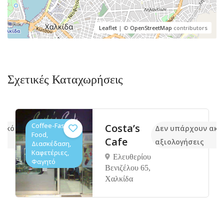
Leaflet
| ©
OpenStreetMap
contributors
Σχετικές Καταχωρήσεις
Coffee-Fast
Costa’s
 ακόμα
Δεν υπάρχουν ακό
Food,
Cafe
αξιολογήσεις
Διασκέδαση,
Καφετέριες,
Ελευθερίου
Φαγητό
Βενιζέλου 65,
Xαλκίδα