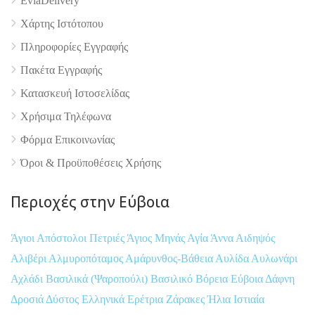
EviaDelivery
Χάρτης Ιστότοπου
Πληροφορίες Εγγραφής
Πακέτα Εγγραφής
Κατασκευή Ιστοσελίδας
Χρήσιμα Τηλέφωνα
Φόρμα Επικοινωνίας
Όροι & Προϋποθέσεις Xρήσης
Περιοχές στην Εύβοια
Άγιοι Απόστολοι Πετριές
Άγιος Μηνάς
Αγία Άννα
Αιδηψός
Αλιβέρι
Αλμυροπόταμος
Αμάρυνθος-Βάθεια
Αυλίδα
Αυλωνάρι
Αχλάδι
Βασιλικά (Ψαροπούλι)
Βασιλικό
Βόρεια Εύβοια
Δάφνη
Δροσιά
Δύστος
Ελληνικά
Ερέτρια
Ζάρακες
Ήλια
Ιστιαία