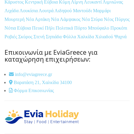
Κάρυστος
Κεντρική Εύβοια
Κύμη
Λίμνη
Λευκαντί
Λιμνιώνας
Λιχάδα
Λουκίσια
Λουτρά Αιδηψού
Μαντούδι
Μαρμάρι
Μουρτερή
Νέα Αρτάκη
Νέα Λάμψακος
Νέα Στύρα
Νέος Πύργος
Νότια Εύβοια
Πευκί
Πήλι
Πολιτικά
Πόρτο Μπούφαλο
Προκόπι
Ροβιές
Σκύρος
Στενή
Σηπιάδα
Φύλλα
Χαλκίδα
Χιλιαδού
Ψαχνά
Επικοινωνία με EviaGreece για
καταχώρηση επιχειρήσεων:
info@eviagreece.gr
Βαρατάση 21, Χαλκίδα 34100
Φόρμα Επικοινωνίας