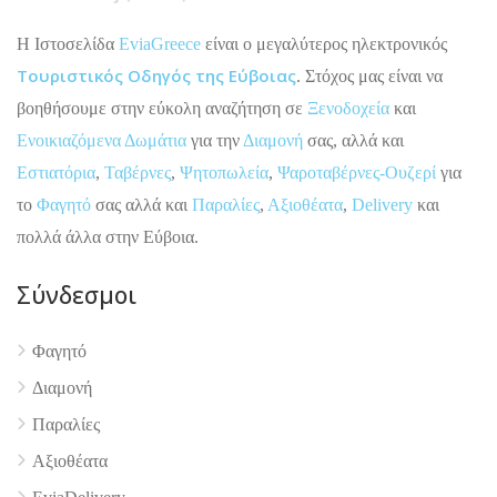
H Ιστοσελίδα
EviaGreece
είναι ο μεγαλύτερος ηλεκτρονικός
Τουριστικός Οδηγός της Εύβοιας
. Στόχος μας είναι να
βοηθήσουμε στην εύκολη αναζήτηση σε
Ξενοδοχεία
και
Ενοικιαζόμενα Δωμάτια
για την
Διαμονή
σας, αλλά και
Εστιατόρια
,
Ταβέρνες
,
Ψητοπωλεία
,
Ψαροταβέρνες-Ουζερί
για
το
Φαγητό
σας αλλά και
Παραλίες
,
Αξιοθέατα
,
Delivery
και
πολλά άλλα στην Εύβοια.
Σύνδεσμοι
Φαγητό
Διαμονή
Παραλίες
4.9
Αξιοθέατα