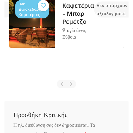
Bar,
Καφετέρια
μα
Δεν υπάρχουν α
Διασκέδαση,
– Μπαρ
αξιολογήσεις
Καφετέριες
Ρεμέτζο
αγία άννα,
Eύβοια
Προσθήκη Κριτικής
Η ηλ. διεύθυνση σας δεν δημοσιεύεται.
Τα