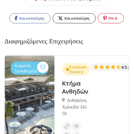
Κοινοποίηση
Κοινοποίηση
Pin It
Διαφημιζόμενες Επιχειρήσεις
Διαμονή,
.3
Premium
4.5
(1381)
(14
Ξενοδοχεία
Πακέτο
Κτήμα
Ανθηδών
Ανθηδόνα,
Χαλκίδα 341
50