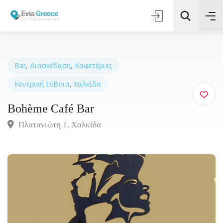
Bar
,
Διασκέδαση
,
Καφετέριες
Κεντρική Εύβοια
,
Χαλκίδα
Τοποθεσία
Bohème Café Bar
Όλες οι Κατηγορίες
Πλατανιώτη 1, Xαλκίδα
Αναζήτηση