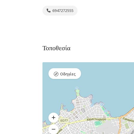
6947272555
Διαμονή,
Premium Πακέτο
Premium
Τοποθεσία
Ξενοδοχεία
Πακέτο
Raval Χαλκιδα
Kaminos
Καραολή και
Resort
Δημητρίου 1, Xαλκίδα
Οδηγίες
Λίμνη,
Βόρεια
Εύβοια 340 0