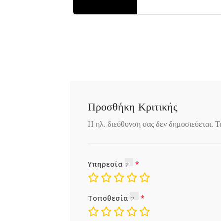
αγία άννα,
α 341
Eύβοια
Προσθήκη Κριτικής
Η ηλ. διεύθυνση σας δεν δημοσιεύεται.
Τ
Υπηρεσία
Τοποθεσία