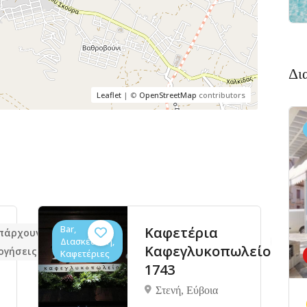
Δι
Leaflet
| ©
OpenStreetMap
contributors
Φαγητό,
Φούρνος
 υπάρχουν ακόμα
Δεν υπάρχουν ακό
Φούρνοι
Σταθμός
λογήσεις
αξιολογήσεις
Γεύση
γεωργιου
παπανδρεου