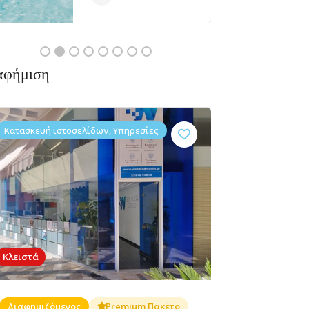
Ανοιχτά
αφήμιση
Κατασκευή ιστοσελίδων, Υπηρεσίες
Ταβέρνες,
Bar,
Ταβέρνα
μα
Δεν υπάρχουν ακόμα
Φαγητό
Διασκέδαση,
ο Ρένος
αξιολογήσεις
Καφετέριες
Κλειστά
Αντωνίου
Μαργαρίτη,
Xαλκίδα
Διαφημιζόμενος
Premium Πακέτο