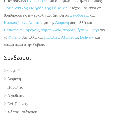
H Ιστοσελίδα
EviaGreece
είναι ο μεγαλύτερος ηλεκτρονικός
Τουριστικός Οδηγός της Εύβοιας
. Στόχος μας είναι να
βοηθήσουμε στην εύκολη αναζήτηση σε
Ξενοδοχεία
και
Ενοικιαζόμενα Δωμάτια
για την
Διαμονή
σας, αλλά και
Εστιατόρια
,
Ταβέρνες
,
Ψητοπωλεία
,
Ψαροταβέρνες-Ουζερί
για
το
Φαγητό
σας αλλά και
Παραλίες
,
Αξιοθέατα
,
Delivery
και
πολλά άλλα στην Εύβοια.
Σύνδεσμοι
4.9
Φαγητό
Διαμονή
Παραλίες
Αξιοθέατα
EviaDelivery
Χάρτης Ιστότοπου