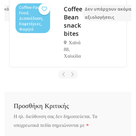
Coffee-Fast
Coffee
 ακόμα
Δεν υπάρχουν ακόμα
Food,
Bean
αξιολογήσεις
Διασκέδαση,
Καφετέριες,
snack
Φαγητό
bites
Χαϊνά
88,
Xαλκίδα
Προσθήκη Κριτικής
Η ηλ. διεύθυνση σας δεν δημοσιεύεται.
Τα
*
υποχρεωτικά πεδία σημειώνονται με