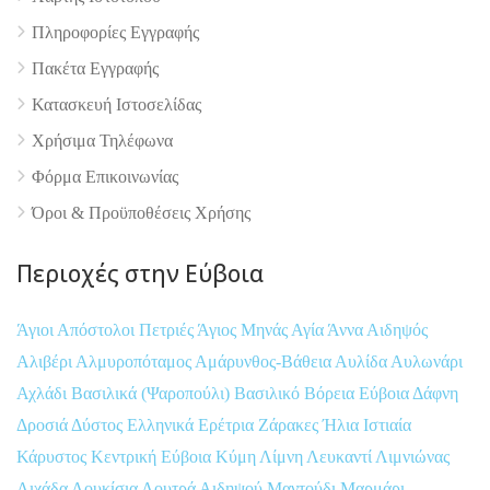
Πληροφορίες Εγγραφής
Πακέτα Εγγραφής
Κατασκευή Ιστοσελίδας
Χρήσιμα Τηλέφωνα
Φόρμα Επικοινωνίας
Όροι & Προϋποθέσεις Xρήσης
Περιοχές στην Εύβοια
Άγιοι Απόστολοι Πετριές
Άγιος Μηνάς
Αγία Άννα
Αιδηψός
Αλιβέρι
Αλμυροπόταμος
Αμάρυνθος-Βάθεια
Αυλίδα
Αυλωνάρι
Αχλάδι
Βασιλικά (Ψαροπούλι)
Βασιλικό
Βόρεια Εύβοια
Δάφνη
Δροσιά
Δύστος
Ελληνικά
Ερέτρια
Ζάρακες
Ήλια
Ιστιαία
Κάρυστος
Κεντρική Εύβοια
Κύμη
Λίμνη
Λευκαντί
Λιμνιώνας
Λιχάδα
Λουκίσια
Λουτρά Αιδηψού
Μαντούδι
Μαρμάρι