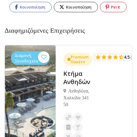
Κοινοποίηση
Κοινοποίηση
Pin It
Διαφημιζόμενες Επιχειρήσεις
Διαμονή,
.3
Premium
4.5
(1381)
(14
Ξενοδοχεία
Πακέτο
Κτήμα
Ανθηδών
Ανθηδόνα,
Χαλκίδα 341
50