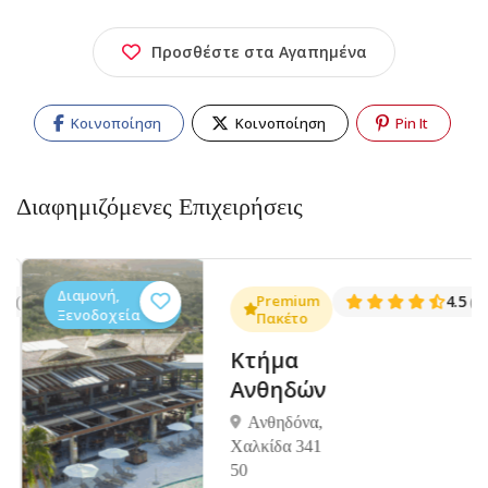
Προσθέστε στα Αγαπημένα
Κοινοποίηση
Κοινοποίηση
Pin It
Διαφημιζόμενες Επιχειρήσεις
Διαμονή,
.3
Premium
4.5
(1381)
(14
Ξενοδοχεία
Πακέτο
Κτήμα
Ανθηδών
Ανθηδόνα,
Χαλκίδα 341
50