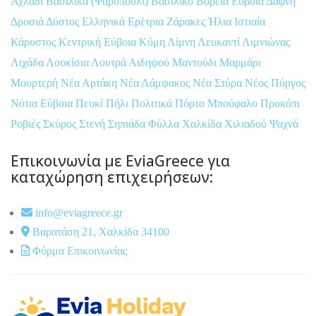
Αχλάδι
Βασιλικά (Ψαροπούλι)
Βασιλικό
Βόρεια Εύβοια
Δάφνη
Δροσιά
Δύστος
Ελληνικά
Ερέτρια
Ζάρακες
Ήλια
Ιστιαία
Κάρυστος
Κεντρική Εύβοια
Κύμη
Λίμνη
Λευκαντί
Λιμνιώνας
Λιχάδα
Λουκίσια
Λουτρά Αιδηψού
Μαντούδι
Μαρμάρι
Μουρτερή
Νέα Αρτάκη
Νέα Λάμψακος
Νέα Στύρα
Νέος Πύργος
Νότια Εύβοια
Πευκί
Πήλι
Πολιτικά
Πόρτο Μπούφαλο
Προκόπι
Ροβιές
Σκύρος
Στενή
Σηπιάδα
Φύλλα
Χαλκίδα
Χιλιαδού
Ψαχνά
Επικοινωνία με EviaGreece για
καταχώρηση επιχειρήσεων:
info@eviagreece.gr
Βαρατάση 21, Χαλκίδα 34100
Φόρμα Επικοινωνίας