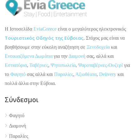
H Ιστοσελίδα
EviaGreece
είναι ο μεγαλύτερος ηλεκτρονικός
Τουριστικός Οδηγός της Εύβοιας
. Στόχος μας είναι να
βοηθήσουμε στην εύκολη αναζήτηση σε
Ξενοδοχεία
και
Ενοικιαζόμενα Δωμάτια
για την
Διαμονή
σας, αλλά και
Εστιατόρια
,
Ταβέρνες
,
Ψητοπωλεία
,
Ψαροταβέρνες-Ουζερί
για
το
Φαγητό
σας αλλά και
Παραλίες
,
Αξιοθέατα
,
Delivery
και
πολλά άλλα στην Εύβοια.
Σύνδεσμοι
Φαγητό
Διαμονή
Παραλίες