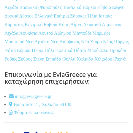
Αχλάδι
Βασιλικά (Ψαροπούλι)
Βασιλικό
Βόρεια Εύβοια
Δάφνη
Δροσιά
Δύστος
Ελληνικά
Ερέτρια
Ζάρακες
Ήλια
Ιστιαία
Κάρυστος
Κεντρική Εύβοια
Κύμη
Λίμνη
Λευκαντί
Λιμνιώνας
Λιχάδα
Λουκίσια
Λουτρά Αιδηψού
Μαντούδι
Μαρμάρι
Μουρτερή
Νέα Αρτάκη
Νέα Λάμψακος
Νέα Στύρα
Νέος Πύργος
Νότια Εύβοια
Πευκί
Πήλι
Πολιτικά
Πόρτο Μπούφαλο
Προκόπι
Ροβιές
Σκύρος
Στενή
Σηπιάδα
Φύλλα
Χαλκίδα
Χιλιαδού
Ψαχνά
Επικοινωνία με EviaGreece για
καταχώρηση επιχειρήσεων:
info@eviagreece.gr
Βαρατάση 21, Χαλκίδα 34100
Φόρμα Επικοινωνίας