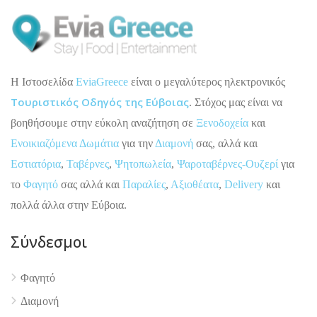
H Ιστοσελίδα
EviaGreece
είναι ο μεγαλύτερος ηλεκτρονικός
Τουριστικός Οδηγός της Εύβοιας
. Στόχος μας είναι να
βοηθήσουμε στην εύκολη αναζήτηση σε
Ξενοδοχεία
και
Ενοικιαζόμενα Δωμάτια
για την
Διαμονή
σας, αλλά και
Εστιατόρια
,
Ταβέρνες
,
Ψητοπωλεία
,
Ψαροταβέρνες-Ουζερί
για
το
Φαγητό
σας αλλά και
Παραλίες
,
Αξιοθέατα
,
Delivery
και
πολλά άλλα στην Εύβοια.
Σύνδεσμοι
4.9
Φαγητό
Διαμονή