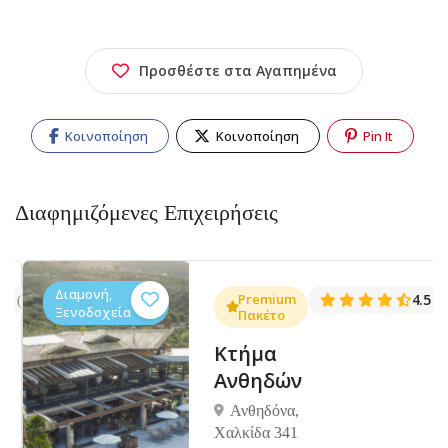
Προσθέστε στα Αγαπημένα
Κοινοποίηση
Κοινοποίηση
Pin It
Διαφημιζόμενες Επιχειρήσεις
Διαμονή,
.3
Premium
4.5
(1381)
(14
Ξενοδοχεία
Πακέτο
Κτήμα
Ανθηδών
Ανθηδόνα,
Χαλκίδα 341