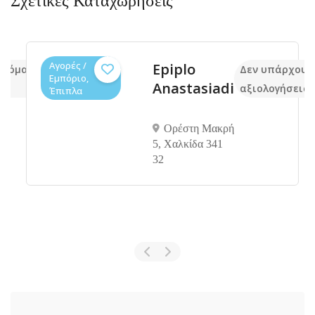
Σχετικές Καταχωρήσεις
Αγορές /
Epiplo
κόμα
Δεν υπάρχουν 
Εμπόριο,
Anastasiadi
αξιολογήσεις
Έπιπλα
Ορέστη Μακρή
5, Χαλκίδα 341
32