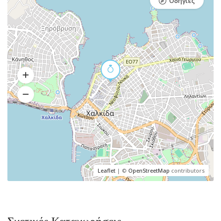
Οδηγίες
Leaflet
| ©
OpenStreetMap
contributors