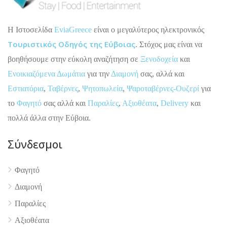
H Ιστοσελίδα
EviaGreece
είναι ο μεγαλύτερος ηλεκτρονικός
Τουριστικός Οδηγός της Εύβοιας
. Στόχος μας είναι να
βοηθήσουμε στην εύκολη αναζήτηση σε
Ξενοδοχεία
και
Ενοικιαζόμενα Δωμάτια
για την
Διαμονή
σας, αλλά και
Εστιατόρια
,
Ταβέρνες
,
Ψητοπωλεία
,
Ψαροταβέρνες-Ουζερί
για
το
Φαγητό
σας αλλά και
Παραλίες
,
Αξιοθέατα
,
Delivery
και
πολλά άλλα στην Εύβοια.
Σύνδεσμοι
Φαγητό
Διαμονή
Παραλίες
4.9
Αξιοθέατα