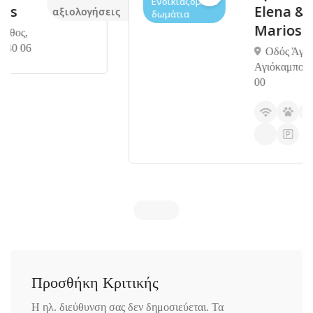
Ενοικιαζόμενα
Elena &
εις
αξιολογήσεις
δωμάτια
Marios
Οδός Άγιο 43,
Αγιόκαμπος 343
00
Προσθήκη Κριτικής
Η ηλ. διεύθυνση σας δεν δημοσιεύεται.
Τα