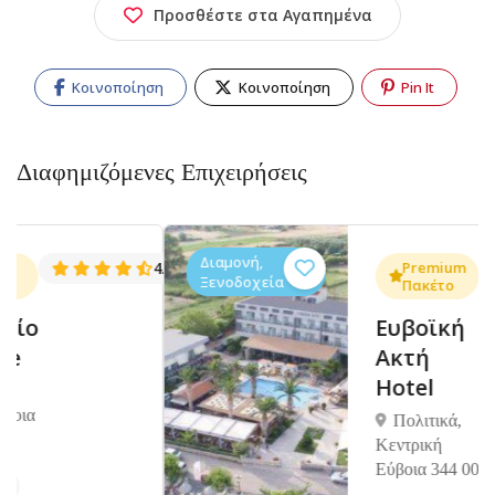
Προσθέστε στα Αγαπημένα
Κοινοποίηση
Κοινοποίηση
Pin It
Διαφημιζόμενες Επιχειρήσεις
Διαμονή,
4.5
Premium
4.4
(1402)
(10
Ξενοδοχεία
Πακέτο
Ευβοϊκή
Ακτή
Hotel
Πολιτικά,
Κεντρική
Εύβοια 344 00