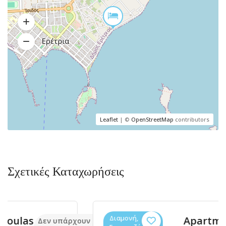
Leaflet
| ©
OpenStreetMap
contributors
Σχετικές Καταχωρήσεις
Διαμονή,
Apartments
ουν ακόμα
Δεν υπάρχουν 