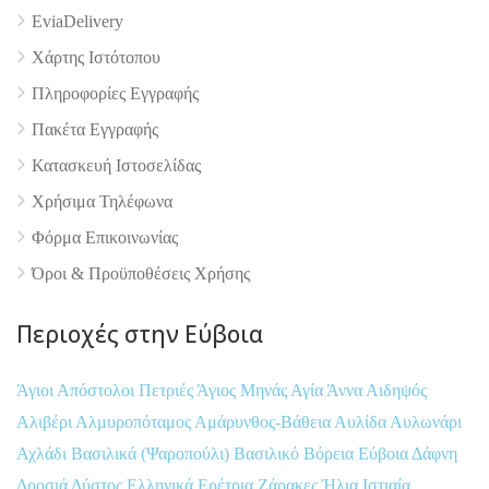
EviaDelivery
Χάρτης Ιστότοπου
Πληροφορίες Εγγραφής
Πακέτα Εγγραφής
Κατασκευή Ιστοσελίδας
Χρήσιμα Τηλέφωνα
Φόρμα Επικοινωνίας
Όροι & Προϋποθέσεις Xρήσης
Περιοχές στην Εύβοια
Άγιοι Απόστολοι Πετριές
Άγιος Μηνάς
Αγία Άννα
Αιδηψός
Αλιβέρι
Αλμυροπόταμος
Αμάρυνθος-Βάθεια
Αυλίδα
Αυλωνάρι
Αχλάδι
Βασιλικά (Ψαροπούλι)
Βασιλικό
Βόρεια Εύβοια
Δάφνη
Δροσιά
Δύστος
Ελληνικά
Ερέτρια
Ζάρακες
Ήλια
Ιστιαία