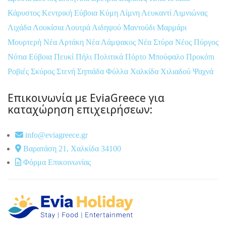
Κάρυστος
Κεντρική Εύβοια
Κύμη
Λίμνη
Λευκαντί
Λιμνιώνας
Λιχάδα
Λουκίσια
Λουτρά Αιδηψού
Μαντούδι
Μαρμάρι
Μουρτερή
Νέα Αρτάκη
Νέα Λάμψακος
Νέα Στύρα
Νέος Πύργος
Νότια Εύβοια
Πευκί
Πήλι
Πολιτικά
Πόρτο Μπούφαλο
Προκόπι
Ροβιές
Σκύρος
Στενή
Σηπιάδα
Φύλλα
Χαλκίδα
Χιλιαδού
Ψαχνά
Επικοινωνία με EviaGreece για
καταχώρηση επιχειρήσεων:
info@eviagreece.gr
Βαρατάση 21, Χαλκίδα 34100
Φόρμα Επικοινωνίας