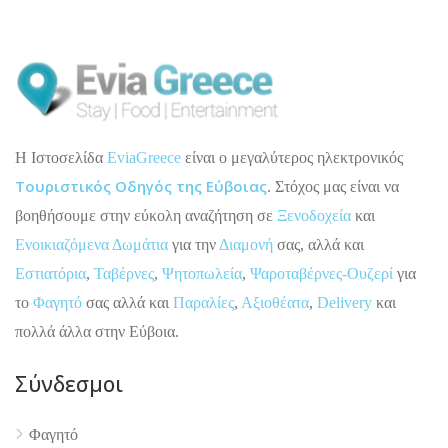
H Ιστοσελίδα
EviaGreece
είναι ο μεγαλύτερος ηλεκτρονικός
Τουριστικός Οδηγός της Εύβοιας
. Στόχος μας είναι να
βοηθήσουμε στην εύκολη αναζήτηση σε
Ξενοδοχεία
και
Ενοικιαζόμενα Δωμάτια
για την
Διαμονή
σας, αλλά και
Εστιατόρια
,
Ταβέρνες
,
Ψητοπωλεία
,
Ψαροταβέρνες-Ουζερί
για
το
Φαγητό
σας αλλά και
Παραλίες
,
Αξιοθέατα
,
Delivery
και
πολλά άλλα στην Εύβοια.
Σύνδεσμοι
Φαγητό