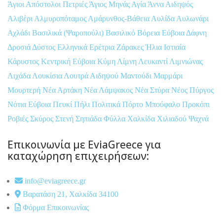
Άγιοι Απόστολοι Πετριές
Άγιος Μηνάς
Αγία Άννα
Αιδηψός
Αλιβέρι
Αλμυροπόταμος
Αμάρυνθος-Βάθεια
Αυλίδα
Αυλωνάρι
Αχλάδι
Βασιλικά (Ψαροπούλι)
Βασιλικό
Βόρεια Εύβοια
Δάφνη
Δροσιά
Δύστος
Ελληνικά
Ερέτρια
Ζάρακες
Ήλια
Ιστιαία
Κάρυστος
Κεντρική Εύβοια
Κύμη
Λίμνη
Λευκαντί
Λιμνιώνας
Λιχάδα
Λουκίσια
Λουτρά Αιδηψού
Μαντούδι
Μαρμάρι
Μουρτερή
Νέα Αρτάκη
Νέα Λάμψακος
Νέα Στύρα
Νέος Πύργος
Νότια Εύβοια
Πευκί
Πήλι
Πολιτικά
Πόρτο Μπούφαλο
Προκόπι
Ροβιές
Σκύρος
Στενή
Σηπιάδα
Φύλλα
Χαλκίδα
Χιλιαδού
Ψαχνά
Επικοινωνία με EviaGreece για
καταχώρηση επιχειρήσεων:
info@eviagreece.gr
Βαρατάση 21, Χαλκίδα 34100
Φόρμα Επικοινωνίας