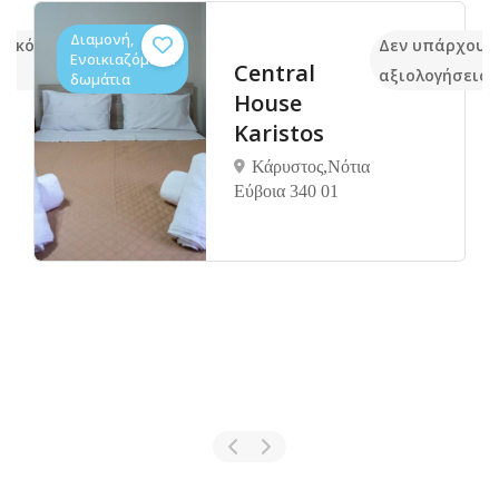
Διαμονή,
 ακόμα
Δεν υπάρχουν
Ενοικιαζόμενα
Central
αξιολογήσεις
δωμάτια
House
Karistos
Κάρυστος,Νότια
Εύβοια 340 01