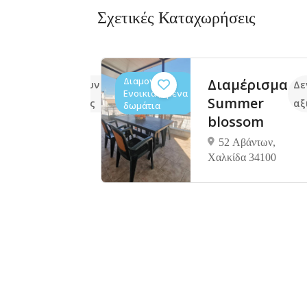
Σχετικές Καταχωρήσεις
Διαμονή,
atta
Διαμέρισμα
Δεν υπάρχουν ακόμα
Δε
Ενοικιαζόμενα
de
Summer
αξιολογήσεις
αξ
δωμάτια
l
blossom
ννα,
52 Αβάντων,
Χαλκίδα 34100
340