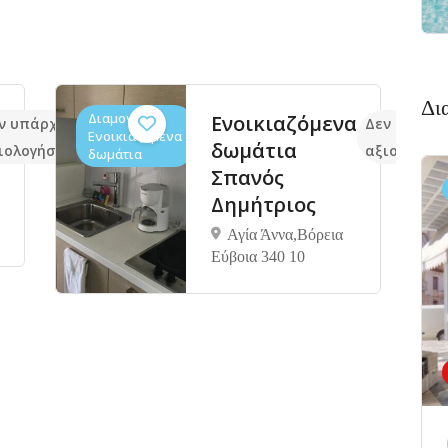
Δι
Διαμονή,
Ενοικιαζόμενα
ν υπάρχουν ακόμα
Δεν υπάρχ
Ενοικιαζόμενα
δωμάτια
ιολογήσεις
αξιολογήσε
δωμάτια
Σπανός
Δημήτριος
Αγία Άννα,Βόρεια
Eύβοια 340 10