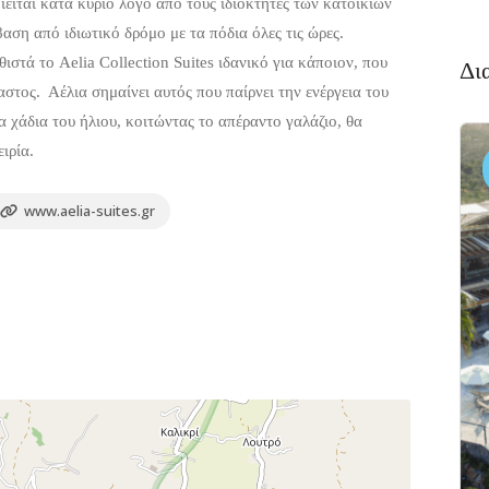
ιείται κατά κύριο λόγο από τους ιδιοκτήτες των κατοικιών
αση από ιδιωτικό δρόμο με τα πόδια όλες τις ώρες.
ιστά το Aelia Collection Suites ιδανικό για κάποιον, που
Δι
αστος. Αέλια σημαίνει αυτός που παίρνει την ενέργεια του
τα χάδια του ήλιου, κοιτώντας το απέραντο γαλάζιο, θα
ιρία.
Διαμονή,
4.3
Premium
(1381)
Ξενοδοχεία
Πακέτο
www.aelia-suites.gr
Κτήμα
Ανθηδών
Ανθηδόνα,
Χαλκίδα 341
,
50