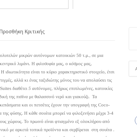
Προσθήκη Κριτικής
πολυτελών μικρών αυτόνομων κατοικιών 50 τ.μ., σε μια
 κεντρικό λιμάνι. Η
φιλοσοφία
μας, ο
κόσμος
μας,
 ιδιωτικότητα είναι το κύριο χαρακτηριστικό στοιχείο, έτσι
στιγμές, αλλά κι ένας ταξιδιώτης μόνος του να απολαύσει τις
Suites διαθέτει
5 αυτόνομες
, πλήρως
επιπλωμένες
, κατοικίες
 δική της
πισίνα
με θαλασσινό νερό και γιακούζι. Τα
σκεπάσματα και οι πετσέτες έχουν την υπογραφή της Coco-
 της φύσης. Η κάθε σουίτα μπορεί να φιλοξενήσει μέχρι 3-4
τους χώρους. Το πρωινό είναι φτιαγμένο εξ ολοκλήρου από
νικό με αρκετά τοπικά προϊόντα και σερβίρεται στη σουίτα .