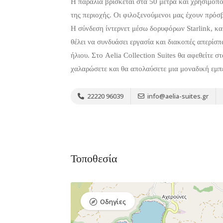
Η παραλία βρίσκεται στα 50 μέτρα και χρησιμοπο
της περιοχής. Οι φιλοξενούμενοι μας έχουν πρόσβ
Η σύνδεση ίντερνετ μέσω δορυφόρων Starlink, καθ
θέλει να συνδυάσει εργασία και διακοπές απερίσπ
ήλιου. Στο Aelia Collection Suites θα αφεθείτε σ
χαλαρώσετε και θα απολαύσετε μια μοναδική εμπε
Διαμονή,
Premium
4.6
Premium
(338)
Ξενοδοχεία
Πακέτο
Πακέτο
22220 96039
info@aelia-suites.gr
Kaminos
Brown
Resort
Beach
Resort
Λίμνη,
Βόρεια
Ξηρόβρυση
Εύβοια 340 05
Χαλκίδα 341
Τοποθεσία
00
Οδηγίες