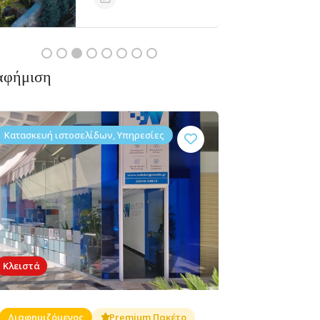
Κλειστά
αφήμιση
Κατασκευή ιστοσελίδων, Υπηρεσίες
Κλειστά
Διαφημιζόμενος
Premium Πακέτο