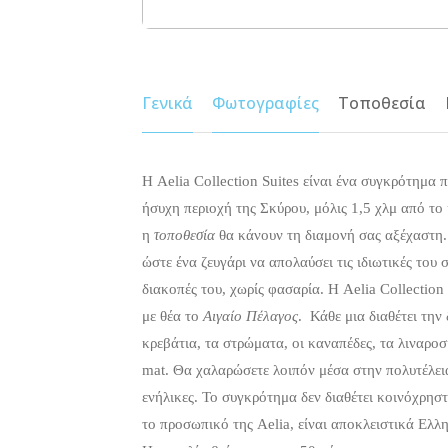
Γενικά
Φωτογραφίες
Τοποθεσία
Η Aelia Collection Suites είναι ένα συγκρότημα 
ήσυχη περιοχή της Σκύρου, μόλις 1,5 χλμ από το
η
τοποθεσία
θα κάνουν τη διαμονή σας αξέχαστη. Η
ώστε ένα ζευγάρι να απολαύσει τις ιδιωτικές του 
διακοπές του, χωρίς φασαρία. Η Aelia Collection 
με θέα το
Αιγαίο Πέλαγος
. Κάθε μια διαθέτει την
κρεβάτια, τα στρώματα, οι καναπέδες, τα λιναρο
mat. Θα χαλαρώσετε λοιπόν μέσα στην πολυτέλεια
ενήλικες. Το συγκρότημα δεν διαθέτει κοινόχρησ
το προσωπικό της Aelia, είναι αποκλειστικά Ελλη