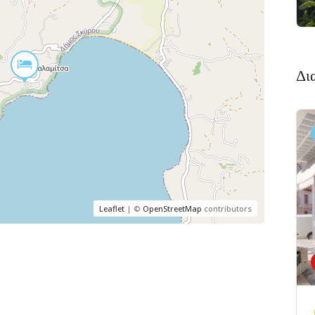
Δι
Leaflet
| ©
OpenStreetMap
contributors