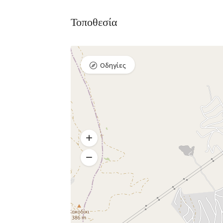
Τοποθεσία
Διαμονή,
Premium Πακέτο
Premium
Ξενοδοχεία
Πακέτο
Οδηγίες
Raval Χαλκιδα
Kaminos
Καραολή και
Resort
Δημητρίου 1, Xαλκίδα
Λίμνη,
Βόρεια
Εύβοια 340 0