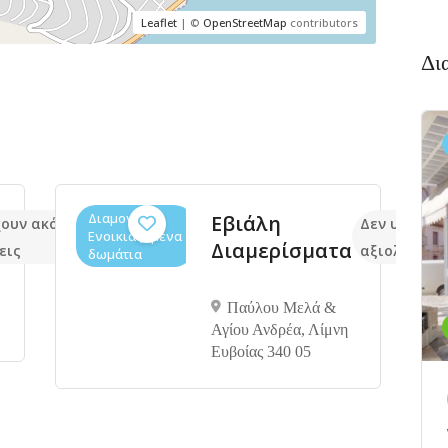
Leaflet
| ©
OpenStreetMap
contributors
Δι
Διαμονή,
Εβιάλη
ουν ακόμα
Δεν υπάρχο
Ενοικιαζόμενα
Διαμερίσματα
εις
αξιολογήσε
δωμάτια
Παύλου Μελά &
Αγίου Ανδρέα, Λίμνη
Ευβοίας 340 05