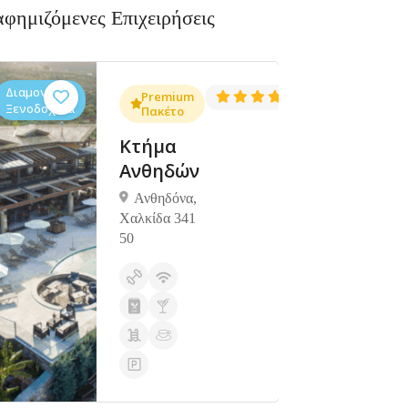
αφημιζόμενες Επιχειρήσεις
Διαμονή,
Διαμονή,
4.3
Premium
4.5
(1381)
(1427)
Ξενοδοχεία
Ξενοδοχεία
Πακέτο
Κτήμα
Ανθηδών
Ανθηδόνα,
Χαλκίδα 341
50
Ανοιχτά