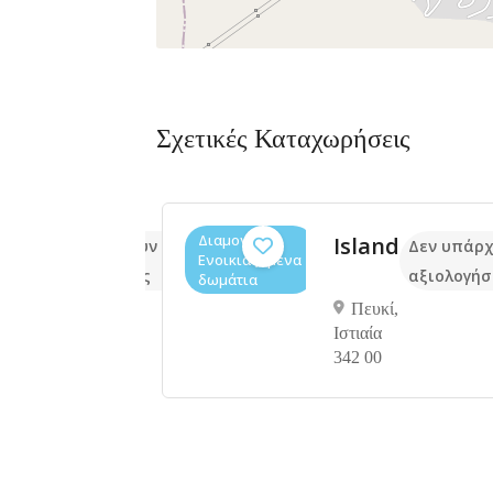
Σχετικές Καταχωρήσεις
Διαμονή,
Bay
Ιsland
Δεν υπάρχουν ακόμα
Δεν υπάρχ
Ενοικιαζόμενα
s
αξιολογήσεις
αξιολογήσ
δωμάτια
Πευκί,
ats
Ιστιαία
342 00
ψός,
343