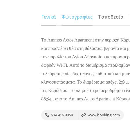
Γενικά
Φωτογραφίες
Τοποθεσία
Το Ammos Aetos Apartment στην περιοχή Κάρυσ
και προσφέρει θέα στη θάλασσα, βεράντα και μ
την παραλία του Αγίου Αθανασίου και προσφέρε
δωρεάν Wi-Fi. Αυτό το διαμέρισμα περιλαμβάνε
τηλεόραση επίπεδης οθόνης, καθιστικό και μπάν
κλινοσκεπάσματα. Το διαμέρισμα απέχει 2χλμ. 
της Καρύστου. Το πλησιέστερο αεροδρόμιο είν
85χλμ. από το Ammos Aetos Apartment Κάρυστ
694 416 8058
www.booking.com