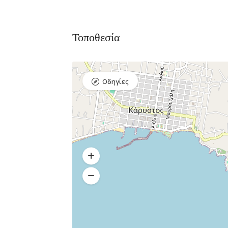
Τοποθεσία
Διαμονή,
Premium Πακέτο
Premium
Ξενοδοχεία
Πακέτο
Raval Χαλκιδα
Kaminos
Οδηγίες
Καραολή και
Resort
Δημητρίου 1, Xαλκίδα
Λίμνη,
Βόρεια
Εύβοια 340 0