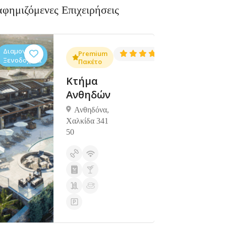
αφημιζόμενες Επιχειρήσεις
Διαμονή,
Διαμονή,
4.3
Premium
4.5
(1381)
(1427)
Ξενοδοχεία
Ξενοδοχεία
Πακέτο
Κτήμα
Ανθηδών
Ανθηδόνα,
Χαλκίδα 341
50
Ανοιχτά