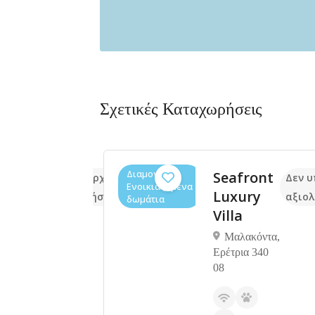
Σχετικές Καταχωρήσεις
Διαμονή,
ki
Seafront
Δεν υπάρχουν ακόμα
Δεν 
Ενοικιαζόμενα
thouse
Luxury
αξιολογήσεις
αξιολ
δωμάτια
Villa
 Δίρφυος,
Μαλακόντα,
40 14
Ερέτρια 340
08