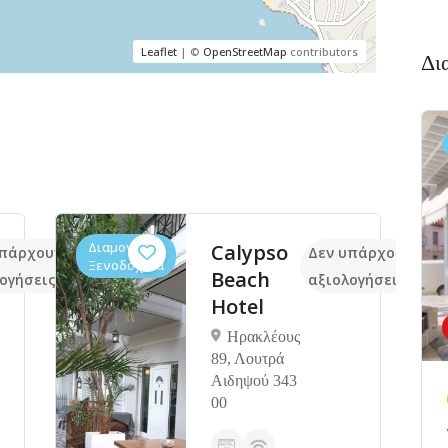
Leaflet
| ©
OpenStreetMap
contributors
Δι
Διαμονή,
Calypso
υπάρχουν ακόμα
Δεν υπάρχουν ακό
Ξενοδοχεία
Beach
ογήσεις
αξιολογήσεις
Hotel
Ηρακλέους
89, Λουτρά
Αιδηψού 343
00