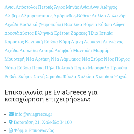
Άγιοι Απόστολοι Πετριές
Άγιος Μηνάς
Αγία Άννα
Αιδηψός
Αλιβέρι
Αλμυροπόταμος
Αμάρυνθος-Βάθεια
Αυλίδα
Αυλωνάρι
Αχλάδι
Βασιλικά (Ψαροπούλι)
Βασιλικό
Βόρεια Εύβοια
Δάφνη
Δροσιά
Δύστος
Ελληνικά
Ερέτρια
Ζάρακες
Ήλια
Ιστιαία
Κάρυστος
Κεντρική Εύβοια
Κύμη
Λίμνη
Λευκαντί
Λιμνιώνας
Λιχάδα
Λουκίσια
Λουτρά Αιδηψού
Μαντούδι
Μαρμάρι
Μουρτερή
Νέα Αρτάκη
Νέα Λάμψακος
Νέα Στύρα
Νέος Πύργος
Νότια Εύβοια
Πευκί
Πήλι
Πολιτικά
Πόρτο Μπούφαλο
Προκόπι
Ροβιές
Σκύρος
Στενή
Σηπιάδα
Φύλλα
Χαλκίδα
Χιλιαδού
Ψαχνά
Επικοινωνία με EviaGreece για
καταχώρηση επιχειρήσεων:
info@eviagreece.gr
Βαρατάση 21, Χαλκίδα 34100
Φόρμα Επικοινωνίας