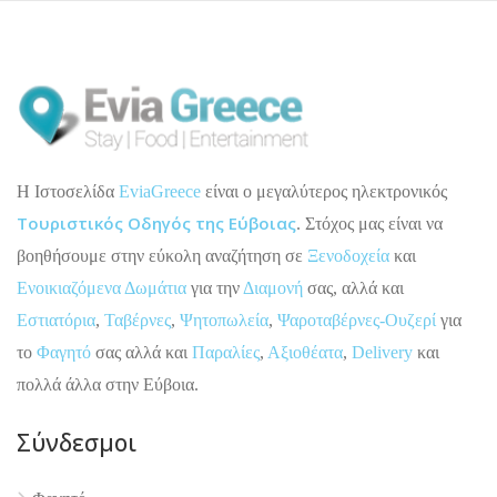
H Ιστοσελίδα
EviaGreece
είναι ο μεγαλύτερος ηλεκτρονικός
Τουριστικός Οδηγός της Εύβοιας
. Στόχος μας είναι να
βοηθήσουμε στην εύκολη αναζήτηση σε
Ξενοδοχεία
και
Ενοικιαζόμενα Δωμάτια
για την
Διαμονή
σας, αλλά και
Εστιατόρια
,
Ταβέρνες
,
Ψητοπωλεία
,
Ψαροταβέρνες-Ουζερί
για
το
Φαγητό
σας αλλά και
Παραλίες
,
Αξιοθέατα
,
Delivery
και
πολλά άλλα στην Εύβοια.
Σύνδεσμοι