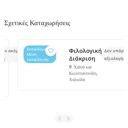
Σχετικές Καταχωρήσεις
Εκπαίδευση,
Φιλολογική
 ακόμα
Δεν υπάρχουν 
Μέση
Διάκριση
αξιολογήσεις
εκπαίδευση
Χαϊνά και
Κωνσταντινίδη,
Xαλκίδα