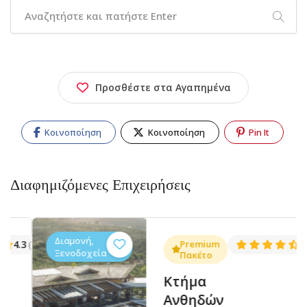
Προσθέστε στα Αγαπημένα
Κοινοποίηση
Κοινοποίηση
Pin It
Διαφημιζόμενες Επιχειρήσεις
Διαμονή,
.3
Premium
4.5
(1381)
(14
Ξενοδοχεία
Πακέτο
Κτήμα
Ανθηδών