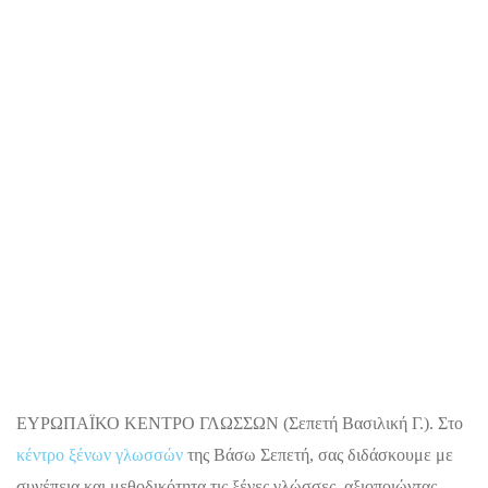
ΕΥΡΩΠΑΪΚΟ ΚΕΝΤΡΟ ΓΛΩΣΣΩΝ (Σεπετή Βασιλική Γ.). Στο
κέντρο ξένων γλωσσών
της Βάσω Σεπετή, σας διδάσκουμε με
συνέπεια και μεθοδικότητα τις ξένες γλώσσες, αξιοποιώντας