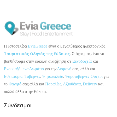
H Ιστοσελίδα
EviaGreece
είναι ο μεγαλύτερος ηλεκτρονικός
Τουριστικός Οδηγός της Εύβοιας
. Στόχος μας είναι να
βοηθήσουμε στην εύκολη αναζήτηση σε
Ξενοδοχεία
και
Ενοικιαζόμενα Δωμάτια
για την
Διαμονή
σας, αλλά και
Εστιατόρια
,
Ταβέρνες
,
Ψητοπωλεία
,
Ψαροταβέρνες-Ουζερί
για
το
Φαγητό
σας αλλά και
Παραλίες
,
Αξιοθέατα
,
Delivery
και
πολλά άλλα στην Εύβοια.
Σύνδεσμοι