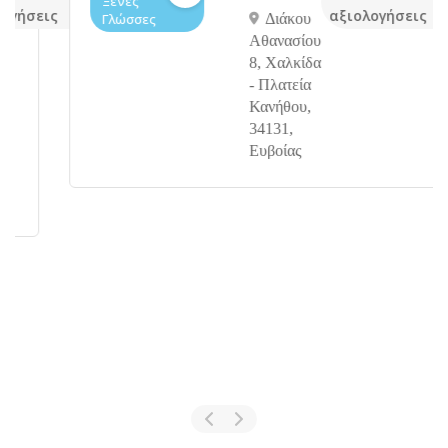
Ξένες
εις
αξιολογήσεις
Γλώσσες
Διάκου
Αθανασίου
8, Χαλκίδα
- Πλατεία
Κανήθου,
34131,
Ευβοίας