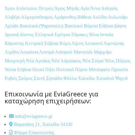
Άγιοι Απόστολοι Πετριές
Άγιος Μηνάς
Αγία Άννα
Αιδηψός
Αλιβέρι
Αλμυροπόταμος
Αμάρυνθος-Βάθεια
Αυλίδα
Αυλωνάρι
Αχλάδι
Βασιλικά (Ψαροπούλι)
Βασιλικό
Βόρεια Εύβοια
Δάφνη
Δροσιά
Δύστος
Ελληνικά
Ερέτρια
Ζάρακες
Ήλια
Ιστιαία
Κάρυστος
Κεντρική Εύβοια
Κύμη
Λίμνη
Λευκαντί
Λιμνιώνας
Λιχάδα
Λουκίσια
Λουτρά Αιδηψού
Μαντούδι
Μαρμάρι
Μουρτερή
Νέα Αρτάκη
Νέα Λάμψακος
Νέα Στύρα
Νέος Πύργος
Νότια Εύβοια
Πευκί
Πήλι
Πολιτικά
Πόρτο Μπούφαλο
Προκόπι
Ροβιές
Σκύρος
Στενή
Σηπιάδα
Φύλλα
Χαλκίδα
Χιλιαδού
Ψαχνά
Επικοινωνία με EviaGreece για
καταχώρηση επιχειρήσεων:
info@eviagreece.gr
Βαρατάση 21, Χαλκίδα 34100
Φόρμα Επικοινωνίας