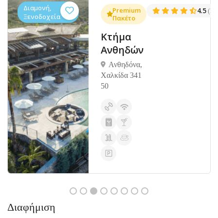
Διαμονή,
.3
Premium
4.5
(1381)
(14
Ξενοδοχεία
Πακέτο
Κτήμα
Ανθηδών
Ανθηδόνα,
Χαλκίδα 341
50
Διαφήμιση