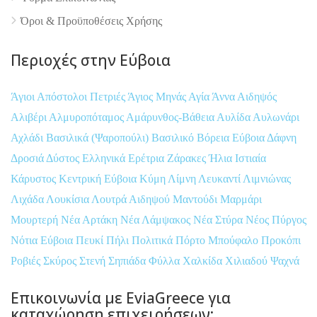
Όροι & Προϋποθέσεις Xρήσης
Περιοχές στην Εύβοια
Άγιοι Απόστολοι Πετριές
Άγιος Μηνάς
Αγία Άννα
Αιδηψός
Αλιβέρι
Αλμυροπόταμος
Αμάρυνθος-Βάθεια
Αυλίδα
Αυλωνάρι
Αχλάδι
Βασιλικά (Ψαροπούλι)
Βασιλικό
Βόρεια Εύβοια
Δάφνη
Δροσιά
Δύστος
Ελληνικά
Ερέτρια
Ζάρακες
Ήλια
Ιστιαία
Κάρυστος
Κεντρική Εύβοια
Κύμη
Λίμνη
Λευκαντί
Λιμνιώνας
Λιχάδα
Λουκίσια
Λουτρά Αιδηψού
Μαντούδι
Μαρμάρι
Μουρτερή
Νέα Αρτάκη
Νέα Λάμψακος
Νέα Στύρα
Νέος Πύργος
Νότια Εύβοια
Πευκί
Πήλι
Πολιτικά
Πόρτο Μπούφαλο
Προκόπι
Ροβιές
Σκύρος
Στενή
Σηπιάδα
Φύλλα
Χαλκίδα
Χιλιαδού
Ψαχνά
Επικοινωνία με EviaGreece για
καταχώρηση επιχειρήσεων: