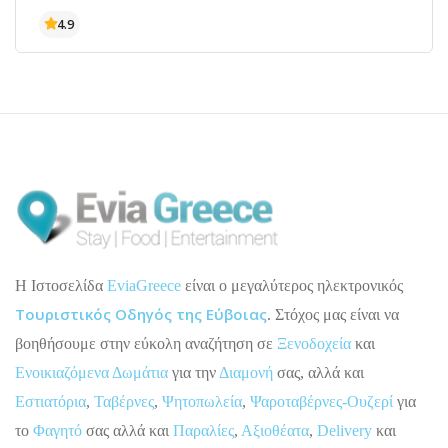
H Ιστοσελίδα
EviaGreece
είναι ο μεγαλύτερος ηλεκτρονικός
Τουριστικός Οδηγός της Εύβοιας
. Στόχος μας είναι να
βοηθήσουμε στην εύκολη αναζήτηση σε
Ξενοδοχεία
και
Ενοικιαζόμενα Δωμάτια
για την
Διαμονή
σας, αλλά και
Εστιατόρια
,
Ταβέρνες
,
Ψητοπωλεία
,
Ψαροταβέρνες-Ουζερί
για
το
Φαγητό
σας αλλά και
Παραλίες
,
Αξιοθέατα
,
Delivery
και