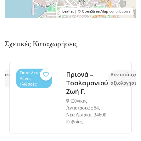
Leaflet
| ©
OpenStreetMap
contributors
Σχετικές Καταχωρήσεις
Εκπαίδευση,
Πριονά –
ν ακόμα
Δεν υπάρχου
Ξένες
Τσαλαμανιού
ς
αξιολογήσει
Γλώσσες
Ζωή Γ.
Εθνικής
Αντιστάσεως 54,
Νέα Αρτάκη, 34600,
Ευβοίας