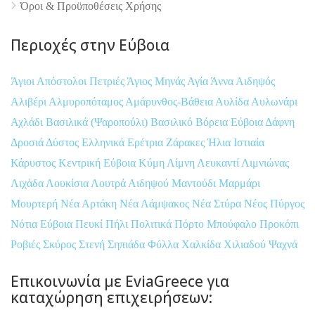
Όροι & Προϋποθέσεις Xρήσης
Περιοχές στην Εύβοια
Άγιοι Απόστολοι Πετριές
Άγιος Μηνάς
Αγία Άννα
Αιδηψός
Αλιβέρι
Αλμυροπόταμος
Αμάρυνθος-Βάθεια
Αυλίδα
Αυλωνάρι
Αχλάδι
Βασιλικά (Ψαροπούλι)
Βασιλικό
Βόρεια Εύβοια
Δάφνη
Δροσιά
Δύστος
Ελληνικά
Ερέτρια
Ζάρακες
Ήλια
Ιστιαία
Κάρυστος
Κεντρική Εύβοια
Κύμη
Λίμνη
Λευκαντί
Λιμνιώνας
Λιχάδα
Λουκίσια
Λουτρά Αιδηψού
Μαντούδι
Μαρμάρι
Μουρτερή
Νέα Αρτάκη
Νέα Λάμψακος
Νέα Στύρα
Νέος Πύργος
Νότια Εύβοια
Πευκί
Πήλι
Πολιτικά
Πόρτο Μπούφαλο
Προκόπι
Ροβιές
Σκύρος
Στενή
Σηπιάδα
Φύλλα
Χαλκίδα
Χιλιαδού
Ψαχνά
Επικοινωνία με EviaGreece για
καταχώρηση επιχειρήσεων: