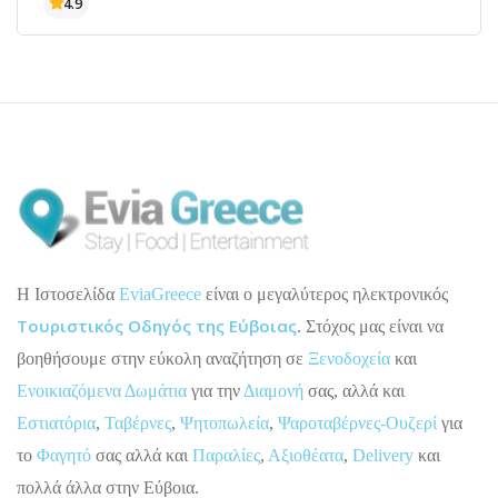
H Ιστοσελίδα
EviaGreece
είναι ο μεγαλύτερος ηλεκτρονικός
Τουριστικός Οδηγός της Εύβοιας
. Στόχος μας είναι να
βοηθήσουμε στην εύκολη αναζήτηση σε
Ξενοδοχεία
και
Ενοικιαζόμενα Δωμάτια
για την
Διαμονή
σας, αλλά και
Εστιατόρια
,
Ταβέρνες
,
Ψητοπωλεία
,
Ψαροταβέρνες-Ουζερί
για
το
Φαγητό
σας αλλά και
Παραλίες
,
Αξιοθέατα
,
Delivery
και
πολλά άλλα στην Εύβοια.