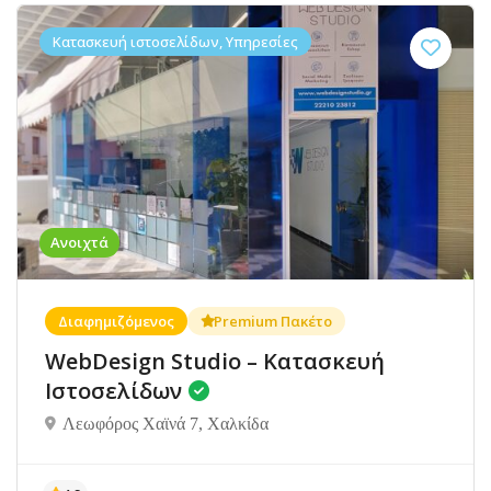
Κατασκευή ιστοσελίδων, Υπηρεσίες
Ανοιχτά
Διαφημιζόμενος
Premium Πακέτο
WebDesign Studio – Κατασκευή
Ιστοσελίδων
Λεωφόρος Χαϊνά 7, Χαλκίδα