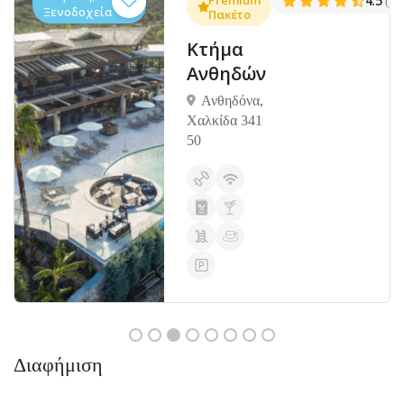
.3
Premium
4.5
(1381)
(14
Ξενοδοχεία
Πακέτο
Κτήμα
Ανθηδών
Ανθηδόνα,
Χαλκίδα 341
50
Διαφήμιση