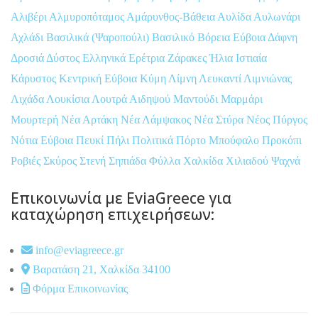
Αλιβέρι
Αλμυροπόταμος
Αμάρυνθος-Βάθεια
Αυλίδα
Αυλωνάρι
Αχλάδι
Βασιλικά (Ψαροπούλι)
Βασιλικό
Βόρεια Εύβοια
Δάφνη
Δροσιά
Δύστος
Ελληνικά
Ερέτρια
Ζάρακες
Ήλια
Ιστιαία
Κάρυστος
Κεντρική Εύβοια
Κύμη
Λίμνη
Λευκαντί
Λιμνιώνας
Λιχάδα
Λουκίσια
Λουτρά Αιδηψού
Μαντούδι
Μαρμάρι
Μουρτερή
Νέα Αρτάκη
Νέα Λάμψακος
Νέα Στύρα
Νέος Πύργος
Νότια Εύβοια
Πευκί
Πήλι
Πολιτικά
Πόρτο Μπούφαλο
Προκόπι
Ροβιές
Σκύρος
Στενή
Σηπιάδα
Φύλλα
Χαλκίδα
Χιλιαδού
Ψαχνά
Επικοινωνία με EviaGreece για
καταχώρηση επιχειρήσεων:
info@eviagreece.gr
Βαρατάση 21, Χαλκίδα 34100
Φόρμα Επικοινωνίας