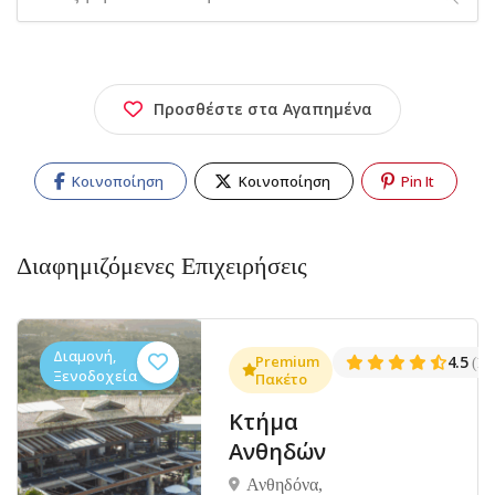
Προσθέστε στα Αγαπημένα
Κοινοποίηση
Κοινοποίηση
Pin It
Διαφημιζόμενες Επιχειρήσεις
Διαμονή,
.3
Premium
4.5
(1381)
(14
Ξενοδοχεία
Πακέτο
Κτήμα
Ανθηδών
Ανθηδόνα,