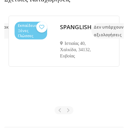
Εκπαίδευση,
SPANGLISH
ν ακόμα
Δεν υπάρχουν 
Ξένες
ς
αξιολογήσεις
Γλώσσες
Ιστιαίας 40,
Χαλκίδα, 34132,
Ευβοίας