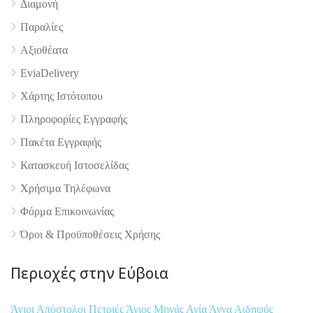
Διαμονή
Παραλίες
Αξιοθέατα
EviaDelivery
Χάρτης Ιστότοπου
Πληροφορίες Εγγραφής
Πακέτα Εγγραφής
Κατασκευή Ιστοσελίδας
Χρήσιμα Τηλέφωνα
Φόρμα Επικοινωνίας
Όροι & Προϋποθέσεις Xρήσης
Περιοχές στην Εύβοια
Άγιοι Απόστολοι Πετριές
Άγιος Μηνάς
Αγία Άννα
Αιδηψός