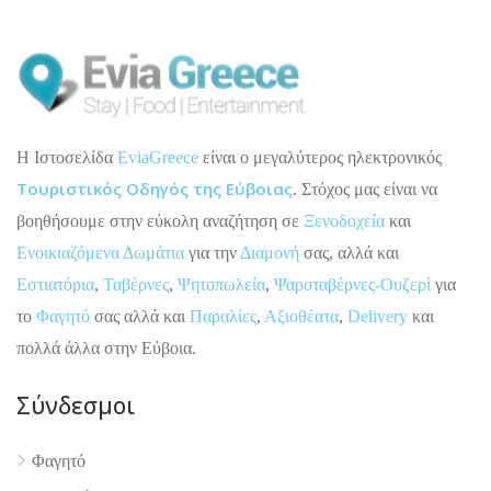
H Ιστοσελίδα
EviaGreece
είναι ο μεγαλύτερος ηλεκτρονικός
Τουριστικός Οδηγός της Εύβοιας
. Στόχος μας είναι να
βοηθήσουμε στην εύκολη αναζήτηση σε
Ξενοδοχεία
και
Ενοικιαζόμενα Δωμάτια
για την
Διαμονή
σας, αλλά και
Εστιατόρια
,
Ταβέρνες
,
Ψητοπωλεία
,
Ψαροταβέρνες-Ουζερί
για
το
Φαγητό
σας αλλά και
Παραλίες
,
Αξιοθέατα
,
Delivery
και
πολλά άλλα στην Εύβοια.
Σύνδεσμοι
4.9
Φαγητό