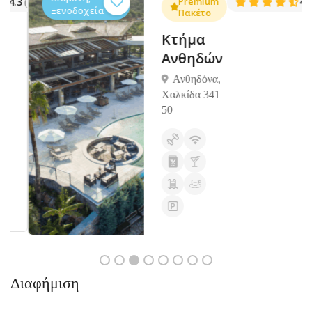
.3
Premium
4.5
(1381)
(14
Ξενοδοχεία
Πακέτο
Κτήμα
Ανθηδών
Ανθηδόνα,
Χαλκίδα 341
50
Διαφήμιση