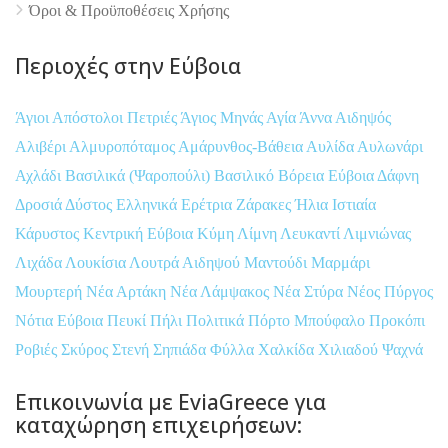
Όροι & Προϋποθέσεις Xρήσης
Περιοχές στην Εύβοια
Άγιοι Απόστολοι Πετριές
Άγιος Μηνάς
Αγία Άννα
Αιδηψός
Αλιβέρι
Αλμυροπόταμος
Αμάρυνθος-Βάθεια
Αυλίδα
Αυλωνάρι
Αχλάδι
Βασιλικά (Ψαροπούλι)
Βασιλικό
Βόρεια Εύβοια
Δάφνη
Δροσιά
Δύστος
Ελληνικά
Ερέτρια
Ζάρακες
Ήλια
Ιστιαία
Κάρυστος
Κεντρική Εύβοια
Κύμη
Λίμνη
Λευκαντί
Λιμνιώνας
Λιχάδα
Λουκίσια
Λουτρά Αιδηψού
Μαντούδι
Μαρμάρι
Μουρτερή
Νέα Αρτάκη
Νέα Λάμψακος
Νέα Στύρα
Νέος Πύργος
Νότια Εύβοια
Πευκί
Πήλι
Πολιτικά
Πόρτο Μπούφαλο
Προκόπι
Ροβιές
Σκύρος
Στενή
Σηπιάδα
Φύλλα
Χαλκίδα
Χιλιαδού
Ψαχνά
Επικοινωνία με EviaGreece για
καταχώρηση επιχειρήσεων: