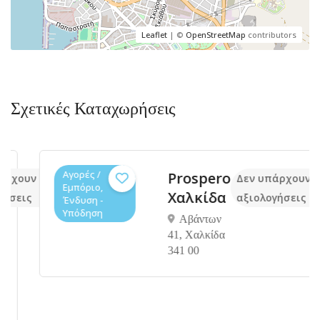
Leaflet
| ©
OpenStreetMap
contributors
Σχετικές Καταχωρήσεις
Αγορές /
Prospero
ουν ακόμα
Δεν υπάρχουν ακό
Εμπόριο,
Χαλκίδα
εις
αξιολογήσεις
Ένδυση -
Υπόδηση
Αβάντων
41, Χαλκίδα
341 00