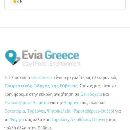
H Ιστοσελίδα
EviaGreece
είναι ο μεγαλύτερος ηλεκτρονικός
Τουριστικός Οδηγός της Εύβοιας
. Στόχος μας είναι να
βοηθήσουμε στην εύκολη αναζήτηση σε
Ξενοδοχεία
και
Ενοικιαζόμενα Δωμάτια
για την
Διαμονή
σας, αλλά και
Εστιατόρια
,
Ταβέρνες
,
Ψητοπωλεία
,
Ψαροταβέρνες-Ουζερί
για
το
Φαγητό
σας αλλά και
Παραλίες
,
Αξιοθέατα
,
Delivery
και
πολλά άλλα στην Εύβοια.