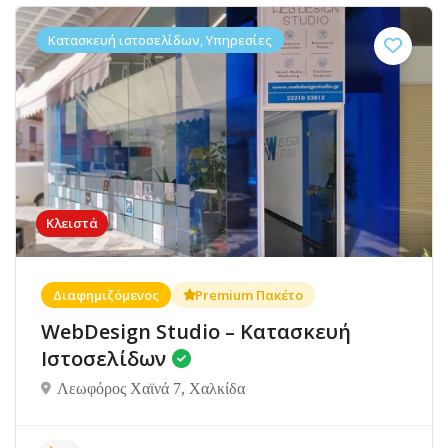
Κατασκευή ιστοσελίδων, Υπηρεσίες
Κλειστά
Διαφημιζόμενος
Premium Πακέτο
WebDesign Studio – Κατασκευή
Ιστοσελίδων
Λεωφόρος Χαϊνά 7, Χαλκίδα