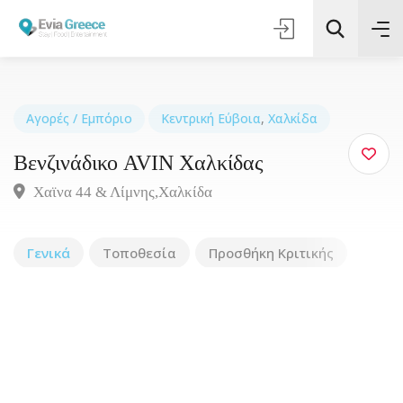
Αγορές / Εμπόριο
Κεντρική Εύβοια
,
Χαλκίδα
Βενζινάδικο AVIN Χαλκίδας
Τοποθεσία
Χαϊνα 44 & Λίμνης,Xαλκίδα
Όλες οι Κατηγορίες
Γενικά
Τοποθεσία
Προσθήκη Κριτικής
Αναζήτηση