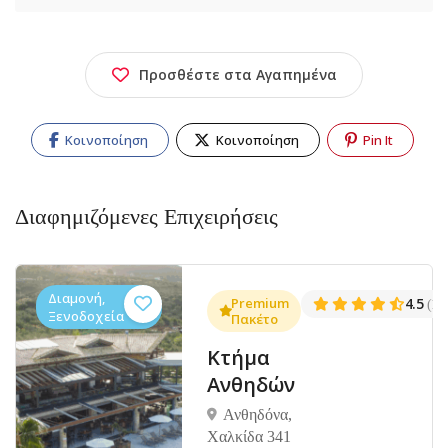
Προσθέστε στα Αγαπημένα
Κοινοποίηση
Κοινοποίηση
Pin It
Διαφημιζόμενες Επιχειρήσεις
Διαμονή,
.3
Premium
4.5
(1381)
(14
Ξενοδοχεία
Πακέτο
Κτήμα
Ανθηδών
Ανθηδόνα,
Χαλκίδα 341