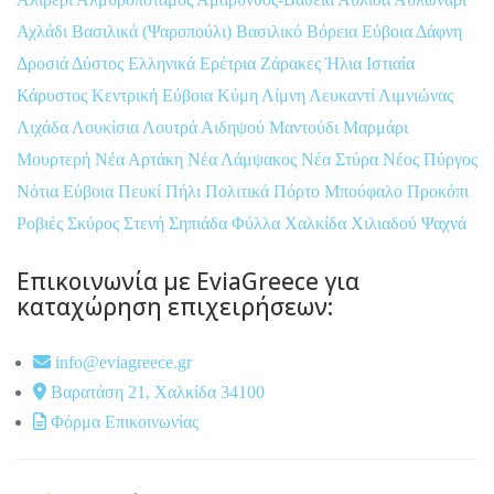
Αχλάδι
Βασιλικά (Ψαροπούλι)
Βασιλικό
Βόρεια Εύβοια
Δάφνη
Δροσιά
Δύστος
Ελληνικά
Ερέτρια
Ζάρακες
Ήλια
Ιστιαία
Κάρυστος
Κεντρική Εύβοια
Κύμη
Λίμνη
Λευκαντί
Λιμνιώνας
Λιχάδα
Λουκίσια
Λουτρά Αιδηψού
Μαντούδι
Μαρμάρι
Μουρτερή
Νέα Αρτάκη
Νέα Λάμψακος
Νέα Στύρα
Νέος Πύργος
Νότια Εύβοια
Πευκί
Πήλι
Πολιτικά
Πόρτο Μπούφαλο
Προκόπι
Ροβιές
Σκύρος
Στενή
Σηπιάδα
Φύλλα
Χαλκίδα
Χιλιαδού
Ψαχνά
Επικοινωνία με EviaGreece για
καταχώρηση επιχειρήσεων:
info@eviagreece.gr
Βαρατάση 21, Χαλκίδα 34100
Φόρμα Επικοινωνίας