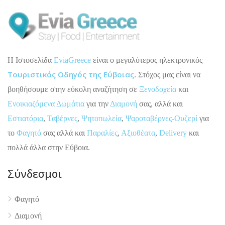
H Ιστοσελίδα
EviaGreece
είναι ο μεγαλύτερος ηλεκτρονικός
Τουριστικός Οδηγός της Εύβοιας
. Στόχος μας είναι να
βοηθήσουμε στην εύκολη αναζήτηση σε
Ξενοδοχεία
και
Ενοικιαζόμενα Δωμάτια
για την
Διαμονή
σας, αλλά και
Εστιατόρια
,
Ταβέρνες
,
Ψητοπωλεία
,
Ψαροταβέρνες-Ουζερί
για
το
Φαγητό
σας αλλά και
Παραλίες
,
Αξιοθέατα
,
Delivery
και
πολλά άλλα στην Εύβοια.
Σύνδεσμοι
Φαγητό
Διαμονή