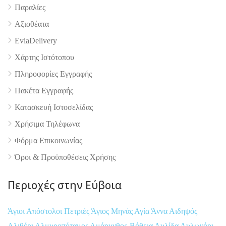
Παραλίες
Αξιοθέατα
EviaDelivery
4.9
Χάρτης Ιστότοπου
Πληροφορίες Εγγραφής
Πακέτα Εγγραφής
Κατασκευή Ιστοσελίδας
Χρήσιμα Τηλέφωνα
Φόρμα Επικοινωνίας
Όροι & Προϋποθέσεις Xρήσης
Περιοχές στην Εύβοια
Άγιοι Απόστολοι Πετριές
Άγιος Μηνάς
Αγία Άννα
Αιδηψός
Αλιβέρι
Αλμυροπόταμος
Αμάρυνθος-Βάθεια
Αυλίδα
Αυλωνάρι