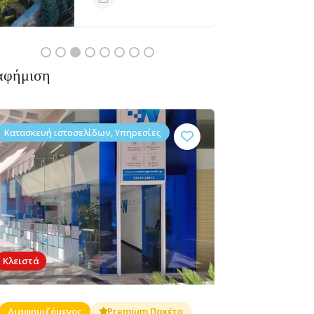
Ανοιχτά
αφήμιση
Κατασκευή ιστοσελίδων, Υπηρεσίες
Διαμονή,
Διαμονή,
Ξενοδοχείο
ακόμα
Δεν υπάρχουν ακόμα
Ξενοδοχεία
Ενοικιαζόμενα
Θέα
αξιολογήσεις
δωμάτια
Μαρμάρι,Νότια
Εύβοια 340 13
Κλειστά
Διαφημιζόμενος
Premium Πακέτο