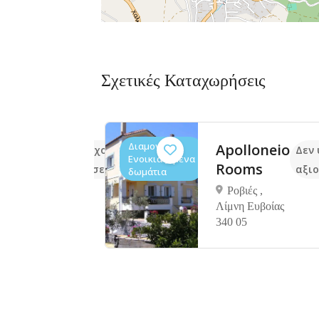
Σχετικές Καταχωρήσεις
Διαμονή,
kida
Apolloneiο
Δεν υπάρχουν ακόμα
Δεν
Ενοικιαζόμενα
ront
Rooms
αξιολογήσεις
αξιο
δωμάτια
tment
Ροβιές ,
Λίμνη Ευβοίας
340 05
ίδα,
ή
341 32