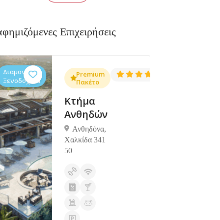
αφημιζόμενες Επιχειρήσεις
Διαμονή,
Διαμονή,
4.3
Premium
4.5
(1381)
(1427)
Ξενοδοχεία
Ξενοδοχεία
Πακέτο
Κτήμα
Ανθηδών
Ανθηδόνα,
Χαλκίδα 341
50