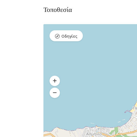
Τοποθεσία
Οδηγίες
Διαμονή,
Premium Πακέτο
Premium
Ξενοδοχεία
Πακέτο
Raval Χαλκιδα
Kaminos
Καραολή και
Resort
Δημητρίου 1, Xαλκίδα
Λίμνη,
Βόρεια
Εύβοια 340 0