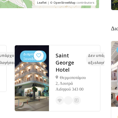
Leaflet
| ©
OpenStreetMap
contributors
Δι
Διαμονή,
Saint
 υπάρχουν ακόμα
Δεν υπάρχουν 
Ξενοδοχεία
George
λογήσεις
αξιολογήσεις
Hotel
Θερμοποτάμου
2, Λουτρά
Αιδηψού 343 00