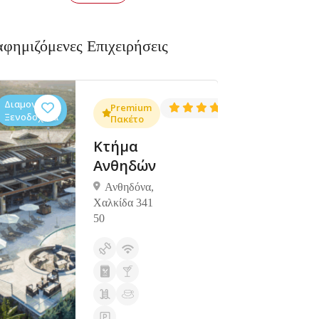
αφημιζόμενες Επιχειρήσεις
Διαμονή,
Διαμονή,
4.3
Premium
4.5
(1381)
(1427)
Ξενοδοχεία
Ξενοδοχεία
Πακέτο
Κτήμα
Ανθηδών
Ανθηδόνα,
Χαλκίδα 341
50