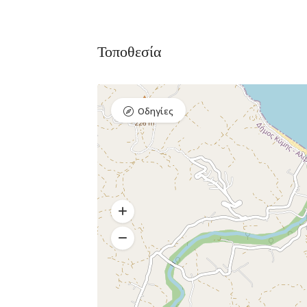
Τοποθεσία
Διαμονή,
Premium Πακέτο
Premium
Οδηγίες
Ξενοδοχεία
Πακέτο
Raval Χαλκιδα
Kaminos
Καραολή και
Resort
Δημητρίου 1, Xαλκίδα
Λίμνη,
Βόρεια
Εύβοια 340 0