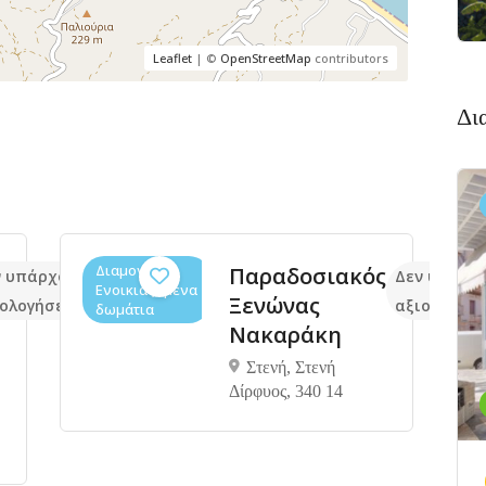
Leaflet
| ©
OpenStreetMap
contributors
Δι
Διαμονή,
Παραδοσιακός
ν υπάρχουν ακόμα
Δεν υπάρχ
Ενοικιαζόμενα
Ξενώνας
ολογήσεις
αξιολογήσε
δωμάτια
Νακαράκη
Στενή, Στενή
Δίρφυος, 340 14