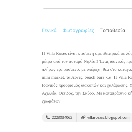
Γενικά
Φωτογραφίες
Τοποθεσία
Η Villa Roses είναι κτισμένη αμφιθεατρικά σε λ
μέτρα από τον ποταμό Νηλέα!! Ένας ιδανικός προ
πλήρως εξοπλισμένο, με υπέροχη θέα στο καταγάλ
mini market, ταβέρνες, beach bars κ.α. Η Villa 
Ιδανικός προορισμός διακοπών και χαλάρωσης. Υπ
Αχιλλέα, Θέτιδος, την Σκύρο. Με καταπράσινο κ
χρωμάτων.
2223034062
villaroses.blogspot.com