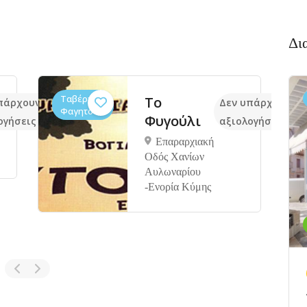
Δι
Ζαχαροπλαστεία,
Μιταφης
άρχουν ακόμα
Δεν υπάρχουν ακό
Φαγητό, Φούρνοι
bakery
γήσεις
αξιολογήσεις
εθνικής
αντιστάσεως
2