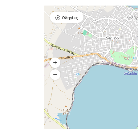
Οδηγίες
Διαμονή,
Premium Πακέτο
Premium
Ξενοδοχεία
Πακέτο
Raval Χαλκιδα
Kaminos
Καραολή και
Resort
Δημητρίου 1, Xαλκίδα
Λίμνη,
Βόρεια
Εύβοια 340 0