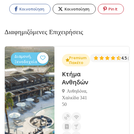
Κοινοποίηση
Κοινοποίηση
Pin It
Διαφημιζόμενες Επιχειρήσεις
Διαμονή,
.3
Premium
4.5
(1381)
(14
Ξενοδοχεία
Πακέτο
Κτήμα
Ανθηδών
Ανθηδόνα,
Χαλκίδα 341
50