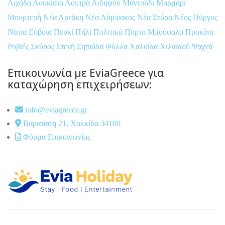
Λιχάδα
Λουκίσια
Λουτρά Αιδηψού
Μαντούδι
Μαρμάρι
Μουρτερή
Νέα Αρτάκη
Νέα Λάμψακος
Νέα Στύρα
Νέος Πύργος
Νότια Εύβοια
Πευκί
Πήλι
Πολιτικά
Πόρτο Μπούφαλο
Προκόπι
Ροβιές
Σκύρος
Στενή
Σηπιάδα
Φύλλα
Χαλκίδα
Χιλιαδού
Ψαχνά
Επικοινωνία με EviaGreece για
καταχώρηση επιχειρήσεων:
info@eviagreece.gr
Βαρατάση 21, Χαλκίδα 34100
Φόρμα Επικοινωνίας