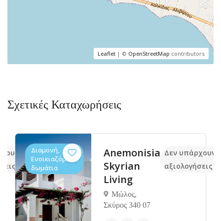
Leaflet
| ©
OpenStreetMap
contributors
Σχετικές Καταχωρήσεις
Διαμονή,
Anemonisia
ρχουν ακόμα
Δεν υπάρχουν 
Ενοικιαζόμενα
Skyrian
σεις
αξιολογήσεις
δωμάτια
Living
Μώλος,
Σκύρος 340 07