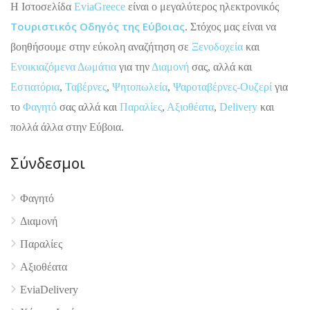
H Ιστοσελίδα
EviaGreece
είναι ο μεγαλύτερος ηλεκτρονικός
Τουριστικός Οδηγός της Εύβοιας
. Στόχος μας είναι να
βοηθήσουμε στην εύκολη αναζήτηση σε
Ξενοδοχεία
και
Ενοικιαζόμενα Δωμάτια
για την
Διαμονή
σας, αλλά και
Εστιατόρια
,
Ταβέρνες
,
Ψητοπωλεία
,
Ψαροταβέρνες-Ουζερί
για
το
Φαγητό
σας αλλά και
Παραλίες
,
Αξιοθέατα
,
Delivery
και
πολλά άλλα στην Εύβοια.
Σύνδεσμοι
Φαγητό
Διαμονή
Παραλίες
4.9
Αξιοθέατα
EviaDelivery