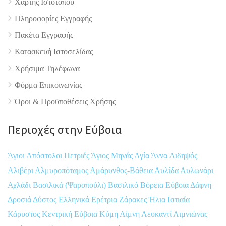
Χάρτης Ιστότοπου
Πληροφορίες Εγγραφής
Πακέτα Εγγραφής
Κατασκευή Ιστοσελίδας
Χρήσιμα Τηλέφωνα
Φόρμα Επικοινωνίας
Όροι & Προϋποθέσεις Xρήσης
Περιοχές στην Εύβοια
Άγιοι Απόστολοι Πετριές
Άγιος Μηνάς
Αγία Άννα
Αιδηψός
Αλιβέρι
Αλμυροπόταμος
Αμάρυνθος-Βάθεια
Αυλίδα
Αυλωνάρι
Αχλάδι
Βασιλικά (Ψαροπούλι)
Βασιλικό
Βόρεια Εύβοια
Δάφνη
Δροσιά
Δύστος
Ελληνικά
Ερέτρια
Ζάρακες
Ήλια
Ιστιαία
Κάρυστος
Κεντρική Εύβοια
Κύμη
Λίμνη
Λευκαντί
Λιμνιώνας