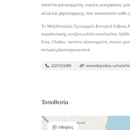
πανσέτα ψιλοκομμένη, συκώτι μοσχαρίσιο, μπι
,
αλλά και χάμπουργκερ
που ικανοποιούν κάθε γ
Το Μεζεδοπωλείο Σχολαρχείο,Κεντρική Εύβοια,Χα
παραδοσιακής κουζίνα,sykóti moscharísio, bifték
Evia, Chalkis, πανσέτα ψιλοκομμένη, συκώτι μοσ
σολωμό,χάμπουργκερ,ποτά
2221023289
mezedopoleio-scholarhio
Bar, Club,
Διαμονή,
Premium Πακέτο
Διασκέδαση,
Ξενοδοχεία
Εστιατόρια
Raval Χαλκιδα
Καραολή και
Δημητρίου 1, Xαλκίδα
Τοποθεσία
Οδηγίες