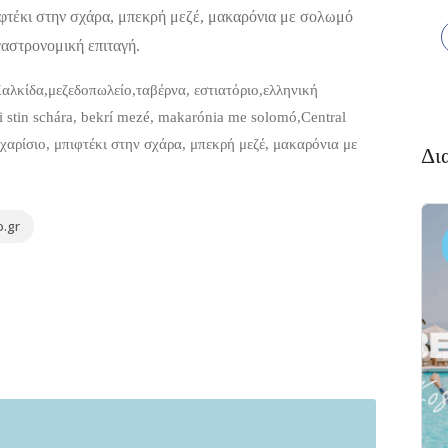
φτέκι στην σχάρα, μπεκρή μεζέ, μακαρόνια με σολωμό
αστρονομική επιταγή.
λκίδα,μεζεδοπωλείο,ταβέρνα, εστιατόριο,ελληνική
i stin schára, bekrí mezé, makarónia me solomó,Central
χαρίσιο, μπιφτέκι στην σχάρα, μπεκρή μεζέ, μακαρόνια με
Δι
.gr
Διαμονή,
Premium
4.6
Premiu
(338)
Ξενοδοχεία
Πακέτο
Πακέτο
Kaminos
Brown
Resort
Beach
Resort
Λίμνη,
Βόρεια
Ξηρόβρυσ
Εύβοια 340 05
Χαλκίδα 34
00