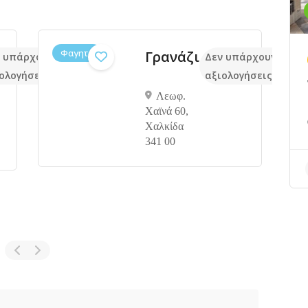
Διασκέδαση,
Δέκα
εν υπάρχουν ακόμα
Δεν υπάρχουν 
Τσιπουράδικα,
βήματα
ξιολογήσεις
αξιολογήσεις
Φαγητό
στην
άμμο
Αγιου
Νικολάου
32 κ 28ης
Οκτωβρίου
34600 Νέα
Αρτάκη