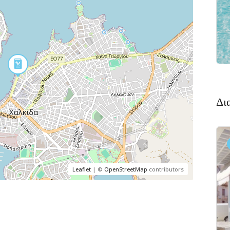
Δι
Leaflet
| ©
OpenStreetMap
contributors