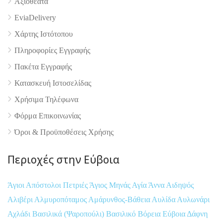
Αξιοθέατα
EviaDelivery
Χάρτης Ιστότοπου
Πληροφορίες Εγγραφής
Πακέτα Εγγραφής
Κατασκευή Ιστοσελίδας
Χρήσιμα Τηλέφωνα
Φόρμα Επικοινωνίας
Όροι & Προϋποθέσεις Xρήσης
Περιοχές στην Εύβοια
Άγιοι Απόστολοι Πετριές
Άγιος Μηνάς
Αγία Άννα
Αιδηψός
Αλιβέρι
Αλμυροπόταμος
Αμάρυνθος-Βάθεια
Αυλίδα
Αυλωνάρι
Αχλάδι
Βασιλικά (Ψαροπούλι)
Βασιλικό
Βόρεια Εύβοια
Δάφνη