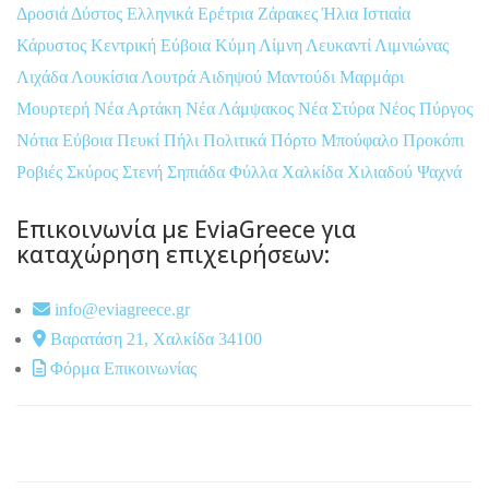
Δροσιά
Δύστος
Ελληνικά
Ερέτρια
Ζάρακες
Ήλια
Ιστιαία
Κάρυστος
Κεντρική Εύβοια
Κύμη
Λίμνη
Λευκαντί
Λιμνιώνας
Λιχάδα
Λουκίσια
Λουτρά Αιδηψού
Μαντούδι
Μαρμάρι
Μουρτερή
Νέα Αρτάκη
Νέα Λάμψακος
Νέα Στύρα
Νέος Πύργος
Νότια Εύβοια
Πευκί
Πήλι
Πολιτικά
Πόρτο Μπούφαλο
Προκόπι
Ροβιές
Σκύρος
Στενή
Σηπιάδα
Φύλλα
Χαλκίδα
Χιλιαδού
Ψαχνά
Επικοινωνία με EviaGreece για
καταχώρηση επιχειρήσεων:
info@eviagreece.gr
Βαρατάση 21, Χαλκίδα 34100
Φόρμα Επικοινωνίας