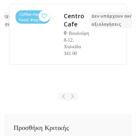
Coffee-Fast
Centro
πάρχουν ακόμα
Δεν υπάρχουν ακόμ
Food, Φαγητό
Cafe
γήσεις
αξιολογήσεις
Βουδούρη
8-12,
Χαλκίδα
341 00
Προσθήκη Κριτικής