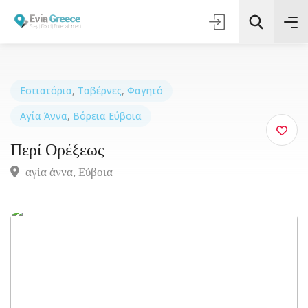
Εστιατόρια
,
Ταβέρνες
,
Φαγητό
Αγία Άννα
,
Βόρεια Εύβοια
Τοποθεσία
Περί Ορέξεως
Όλες οι Κατηγορίες
αγία άννα, Eύβοια
Αναζήτηση