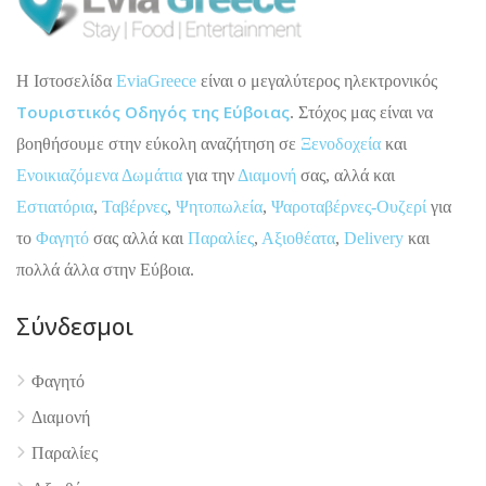
H Ιστοσελίδα
EviaGreece
είναι ο μεγαλύτερος ηλεκτρονικός
Τουριστικός Οδηγός της Εύβοιας
. Στόχος μας είναι να
βοηθήσουμε στην εύκολη αναζήτηση σε
Ξενοδοχεία
και
Ενοικιαζόμενα Δωμάτια
για την
Διαμονή
σας, αλλά και
Εστιατόρια
,
Ταβέρνες
,
Ψητοπωλεία
,
Ψαροταβέρνες-Ουζερί
για
το
Φαγητό
σας αλλά και
Παραλίες
,
Αξιοθέατα
,
Delivery
και
πολλά άλλα στην Εύβοια.
Σύνδεσμοι
Φαγητό
Διαμονή
4.9
Παραλίες