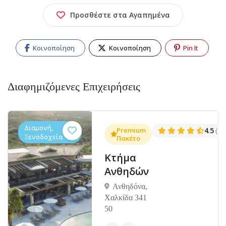
Προσθέστε στα Αγαπημένα
Κοινοποίηση
Κοινοποίηση
Pin It
Διαφημιζόμενες Επιχειρήσεις
Διαμονή,
.3
Premium
4.5
(1381)
(14
Ξενοδοχεία
Πακέτο
Κτήμα
Ανθηδών
Ανθηδόνα,
Χαλκίδα 341
50