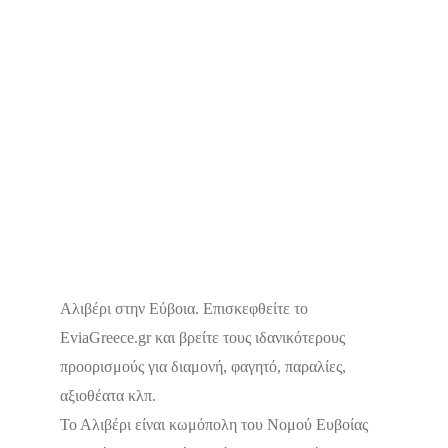
Αλιβέρι στην Εύβοια. Επισκεφθείτε το
EviaGreece.gr και βρείτε τους ιδανικότερους
Δεν υπάρχουν ακόμα αξιολογήσεις
προορισμούς για διαμονή, φαγητό, παραλίες,
αξιοθέατα κλπ.
Το Αλιβέρι είναι κωμόπολη του Νομού Ευβοίας