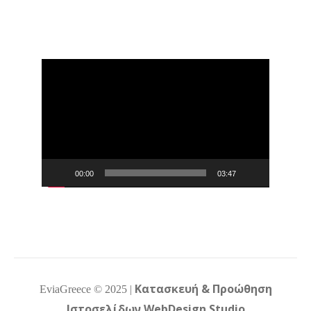
Πρόγραμμα
Αναπαραγωγής
Βίντεο
00:00
03:47
Κατασκευή & Προώθηση
EviaGreece ©
2025
|
Δεν υπάρχουν ακόμα αξιολογήσεις
Ιστοσελίδων WebDesign Studio