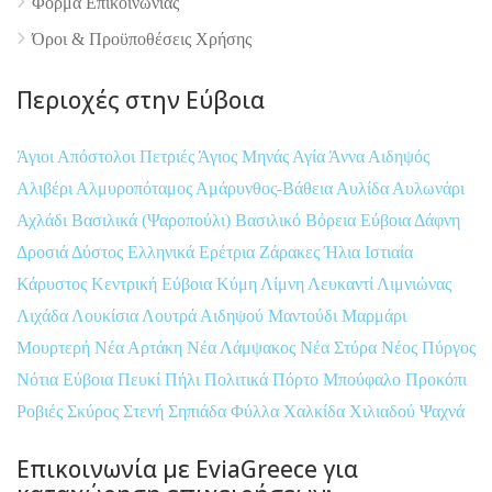
Φόρμα Επικοινωνίας
Όροι & Προϋποθέσεις Xρήσης
Περιοχές στην Εύβοια
Άγιοι Απόστολοι Πετριές
Άγιος Μηνάς
Αγία Άννα
Αιδηψός
Αλιβέρι
Αλμυροπόταμος
Αμάρυνθος-Βάθεια
Αυλίδα
Αυλωνάρι
Αχλάδι
Βασιλικά (Ψαροπούλι)
Βασιλικό
Βόρεια Εύβοια
Δάφνη
Δροσιά
Δύστος
Ελληνικά
Ερέτρια
Ζάρακες
Ήλια
Ιστιαία
Κάρυστος
Κεντρική Εύβοια
Κύμη
Λίμνη
Λευκαντί
Λιμνιώνας
Λιχάδα
Λουκίσια
Λουτρά Αιδηψού
Μαντούδι
Μαρμάρι
Μουρτερή
Νέα Αρτάκη
Νέα Λάμψακος
Νέα Στύρα
Νέος Πύργος
Νότια Εύβοια
Πευκί
Πήλι
Πολιτικά
Πόρτο Μπούφαλο
Προκόπι
Ροβιές
Σκύρος
Στενή
Σηπιάδα
Φύλλα
Χαλκίδα
Χιλιαδού
Ψαχνά
Επικοινωνία με EviaGreece για