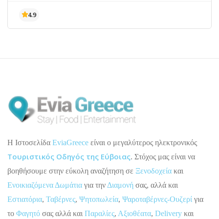
H Ιστοσελίδα
EviaGreece
είναι ο μεγαλύτερος ηλεκτρονικός
Τουριστικός Οδηγός της Εύβοιας
. Στόχος μας είναι να
βοηθήσουμε στην εύκολη αναζήτηση σε
Ξενοδοχεία
και
Ενοικιαζόμενα Δωμάτια
για την
Διαμονή
σας, αλλά και
Εστιατόρια
,
Ταβέρνες
,
Ψητοπωλεία
,
Ψαροταβέρνες-Ουζερί
για
το
Φαγητό
σας αλλά και
Παραλίες
,
Αξιοθέατα
,
Delivery
και