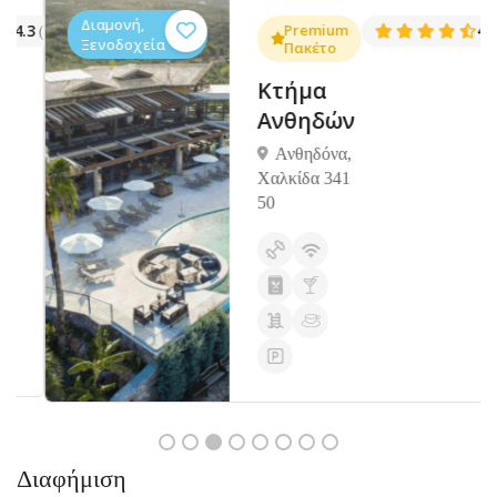
Διαμονή,
.3
Premium
4.5
(1381)
(14
Ξενοδοχεία
Πακέτο
Κτήμα
Ανθηδών
Ανθηδόνα,
Χαλκίδα 341
50
Διαφήμιση