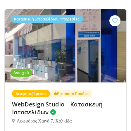
Κατασκευή ιστοσελίδων, Υπηρεσίες
Ανοιχτά
Διαφημιζόμενος
Premium Πακέτο
WebDesign Studio – Κατασκευή
Ιστοσελίδων
Λεωφόρος Χαϊνά 7, Χαλκίδα