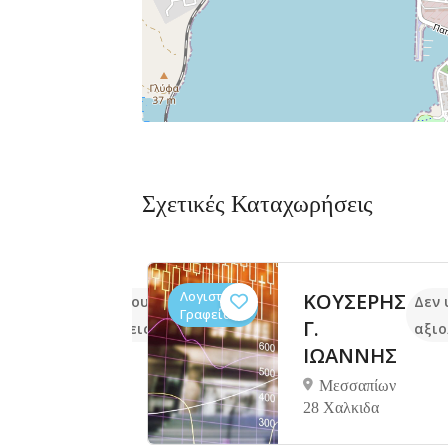
Σχετικές Καταχωρήσεις
Λογιστικά
τσης
ΚΟΥΣΕΡΗΣ
Δεν υπάρχουν ακόμα
Δεν 
Γραφεία
νης
Γ.
αξιολογήσεις
αξιο
ΙΩΑΝΝΗΣ
ΙΔΑ
Μεσσαπίων
28 Χαλκιδα
ος 3,
,