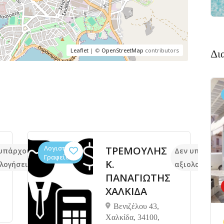
Leaflet
| ©
OpenStreetMap
contributors
Δι
Λογιστικά
ΤΡΕΜΟΥΛΗΣ
υπάρχουν ακόμα
Δεν υπάρχου
Γραφεία
Κ.
λογήσεις
αξιολογήσεις
ΠΑΝΑΓΙΩΤΗΣ
ΧΑΛΚΙΔΑ
Βενιζέλου 43,
Χαλκίδα, 34100,