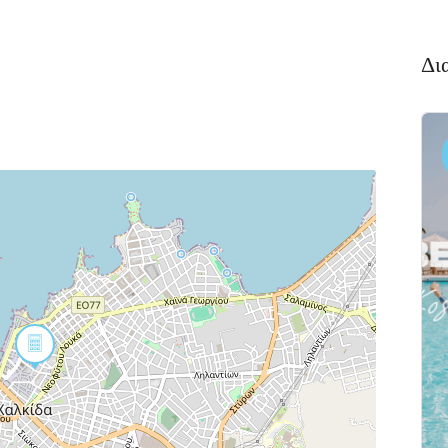
Δι
Διαμονή,
Πακέτο
Premium
Ξενοδοχεία
Πακέτο
αλκιδα
Kaminos
αι
Resort
 Xαλκίδα
Λίμνη,
Βόρεια
Εύβοια 340 05