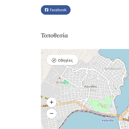
Facebook
Τοποθεσία
Bar, Club,
Premium 
Διασκέδαση,
Εστιατόρια
Raval Χ
Οδηγίες
Καραολή κ
Δημητρίου 1,