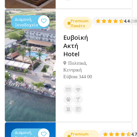
Διαμονή,
Premium
4.4
(10
Ξενοδοχεία
Πακέτο
Ευβοϊκή
Ακτή
Hotel
Πολιτικά,
Κεντρική
Εύβοια 344 00
Διαμονή,
Premium
4.