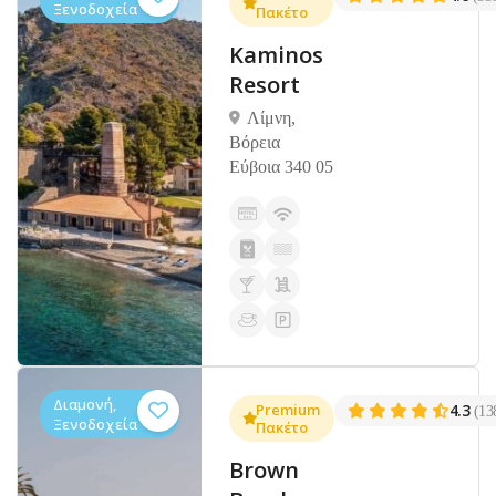
Ξενοδοχεία
Πακέτο
Kaminos
Resort
Λίμνη,
Βόρεια
Εύβοια 340 05
Διαμονή,
Premium
4.3
(13
Ξενοδοχεία
Πακέτο
Brown