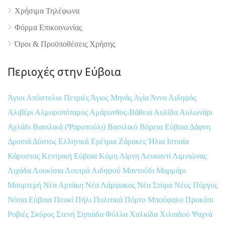
Χρήσιμα Τηλέφωνα
Φόρμα Επικοινωνίας
Όροι & Προϋποθέσεις Xρήσης
Περιοχές στην Εύβοια
Άγιοι Απόστολοι Πετριές
Άγιος Μηνάς
Αγία Άννα
Αιδηψός
Αλιβέρι
Αλμυροπόταμος
Αμάρυνθος-Βάθεια
Αυλίδα
Αυλωνάρι
Αχλάδι
Βασιλικά (Ψαροπούλι)
Βασιλικό
Βόρεια Εύβοια
Δάφνη
Δροσιά
Δύστος
Ελληνικά
Ερέτρια
Ζάρακες
Ήλια
Ιστιαία
Κάρυστος
Κεντρική Εύβοια
Κύμη
Λίμνη
Λευκαντί
Λιμνιώνας
Λιχάδα
Λουκίσια
Λουτρά Αιδηψού
Μαντούδι
Μαρμάρι
Μουρτερή
Νέα Αρτάκη
Νέα Λάμψακος
Νέα Στύρα
Νέος Πύργος
Νότια Εύβοια
Πευκί
Πήλι
Πολιτικά
Πόρτο Μπούφαλο
Προκόπι
Ροβιές
Σκύρος
Στενή
Σηπιάδα
Φύλλα
Χαλκίδα
Χιλιαδού
Ψαχνά