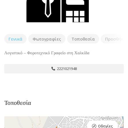
Γενικά
Φωτογραφίες
Τοποθεσία
Προσθήκη 
Λογιστικό – Φοροτεχνικό Γραφείο στη Χαλκίδα
2221021948
Τοποθεσία
Οδηγίες