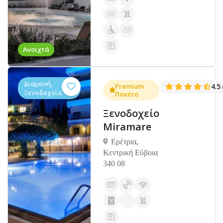
Ανοιχτά
Διαμονή,
Premium
4.5
Ξενοδοχεία
Πακέτο
Ξενοδοχείο
Miramare
Ερέτρια,
Κεντρική Εύβοια
340 08