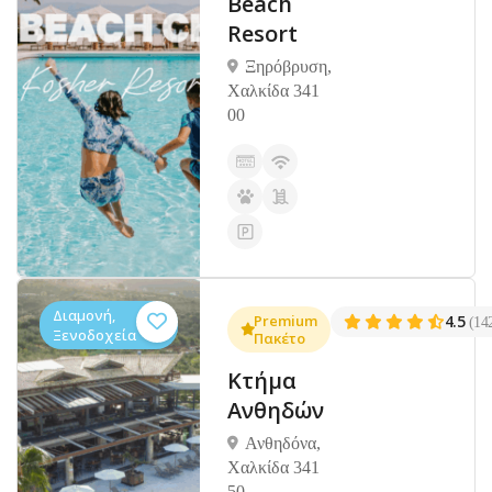
Beach
Resort
Ξηρόβρυση,
Χαλκίδα 341
00
Διαμονή,
Premium
4.5
(14
Ξενοδοχεία
Πακέτο
Κτήμα
Ανθηδών
Ανθηδόνα,
Χαλκίδα 341
50