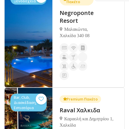
Ξενοδοχεία
Πακέτο
Negroponte
Resort
Μαλακώντα,
Χαλκίδα 340 08
Bar, Club,
Premium Πακέτο
Διασκέδαση,
Εστιατόρια
Raval Χαλκιδα
Καραολή και Δημητρίου 1,
Xαλκίδα