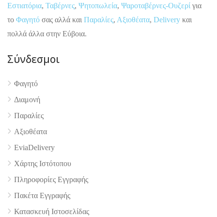
Εστιατόρια
,
Ταβέρνες
,
Ψητοπωλεία
,
Ψαροταβέρνες-Ουζερί
για
το
Φαγητό
σας αλλά και
Παραλίες
,
Αξιοθέατα
,
Delivery
και
πολλά άλλα στην Εύβοια.
Σύνδεσμοι
Φαγητό
Διαμονή
Παραλίες
Αξιοθέατα
EviaDelivery
Χάρτης Ιστότοπου
4.9
Πληροφορίες Εγγραφής
Πακέτα Εγγραφής
Κατασκευή Ιστοσελίδας