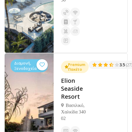
Διαμονή,
Premium
3.5
(27
Ξενοδοχεία
Πακέτο
Elion
Seaside
Resort
Βασιλικό,
Χαλκίδα 340
02