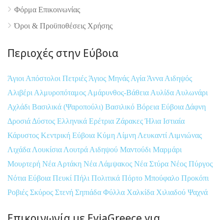
Φόρμα Επικοινωνίας
Όροι & Προϋποθέσεις Xρήσης
Περιοχές στην Εύβοια
Άγιοι Απόστολοι Πετριές
Άγιος Μηνάς
Αγία Άννα
Αιδηψός
Αλιβέρι
Αλμυροπόταμος
Αμάρυνθος-Βάθεια
Αυλίδα
Αυλωνάρι
Αχλάδι
Βασιλικά (Ψαροπούλι)
Βασιλικό
Βόρεια Εύβοια
Δάφνη
Δροσιά
Δύστος
Ελληνικά
Ερέτρια
Ζάρακες
Ήλια
Ιστιαία
Κάρυστος
Κεντρική Εύβοια
Κύμη
Λίμνη
Λευκαντί
Λιμνιώνας
Λιχάδα
Λουκίσια
Λουτρά Αιδηψού
Μαντούδι
Μαρμάρι
Μουρτερή
Νέα Αρτάκη
Νέα Λάμψακος
Νέα Στύρα
Νέος Πύργος
Νότια Εύβοια
Πευκί
Πήλι
Πολιτικά
Πόρτο Μπούφαλο
Προκόπι
Ροβιές
Σκύρος
Στενή
Σηπιάδα
Φύλλα
Χαλκίδα
Χιλιαδού
Ψαχνά
Επικοινωνία με EviaGreece για