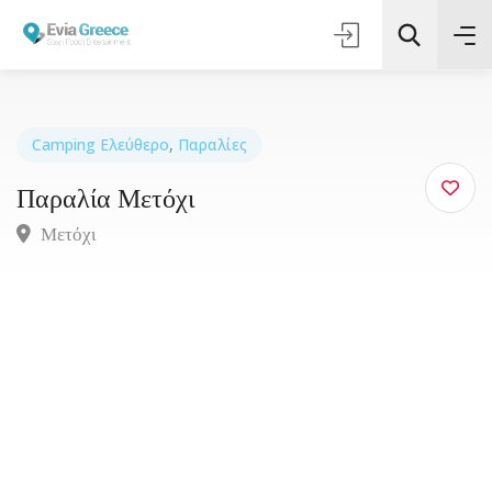
Camping Ελεύθερο
,
Παραλίες
Παραλία Μετόχι
Τοποθεσία
Μετόχι
Όλες οι Κατηγορίες
Αναζήτηση