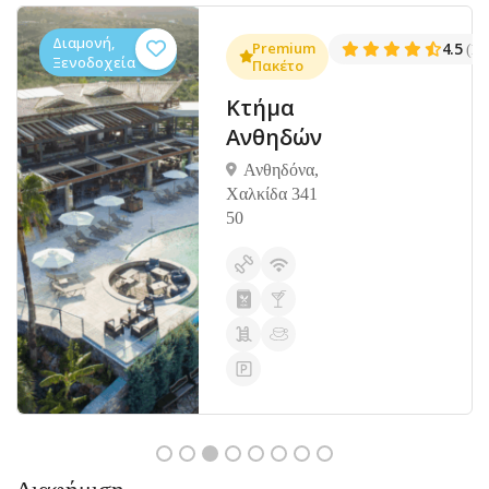
Διαμονή,
.3
Premium
4.5
(1381)
(14
Ξενοδοχεία
Πακέτο
Κτήμα
Ανθηδών
Ανθηδόνα,
Χαλκίδα 341
50