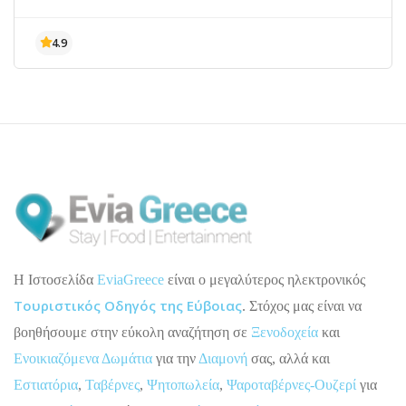
H Ιστοσελίδα
EviaGreece
είναι ο μεγαλύτερος ηλεκτρονικός
Τουριστικός Οδηγός της Εύβοιας
. Στόχος μας είναι να
βοηθήσουμε στην εύκολη αναζήτηση σε
Ξενοδοχεία
και
Ενοικιαζόμενα Δωμάτια
για την
Διαμονή
σας, αλλά και
Εστιατόρια
,
Ταβέρνες
,
Ψητοπωλεία
,
Ψαροταβέρνες-Ουζερί
για