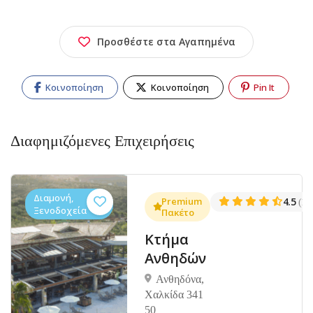
Προσθέστε στα Αγαπημένα
Κοινοποίηση
Κοινοποίηση
Pin It
Διαφημιζόμενες Επιχειρήσεις
Διαμονή,
.3
Premium
4.5
(1381)
(14
Ξενοδοχεία
Πακέτο
Κτήμα
Ανθηδών
Ανθηδόνα,
Χαλκίδα 341
50