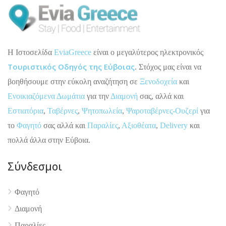
H Ιστοσελίδα
EviaGreece
είναι ο μεγαλύτερος ηλεκτρονικός
Τουριστικός Οδηγός της Εύβοιας
. Στόχος μας είναι να
βοηθήσουμε στην εύκολη αναζήτηση σε
Ξενοδοχεία
και
Ενοικιαζόμενα Δωμάτια
για την
Διαμονή
σας, αλλά και
Εστιατόρια
,
Ταβέρνες
,
Ψητοπωλεία
,
Ψαροταβέρνες-Ουζερί
για
το
Φαγητό
σας αλλά και
Παραλίες
,
Αξιοθέατα
,
Delivery
και
πολλά άλλα στην Εύβοια.
Σύνδεσμοι
Φαγητό
Διαμονή
Παραλίες