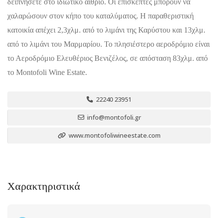
δειπνήσετε στο ιδιωτικό αίθριο. Οι επισκέπτες μπορούν να
χαλαρώσουν στον κήπο του καταλύματος. Η παραθεριστική
κατοικία απέχει 2,3χλμ. από το λιμάνι της Καρύστου και 13χλμ.
από το λιμάνι του Μαρμαρίου. Το πλησιέστερο αεροδρόμιο είναι
το Αεροδρόμιο Ελευθέριος Βενιζέλος, σε απόσταση 83χλμ. από
το Montofoli Wine Estate.
22240 23951
info@montofoli.gr
www.montofoliwineestate.com
Χαρακτηριστικά