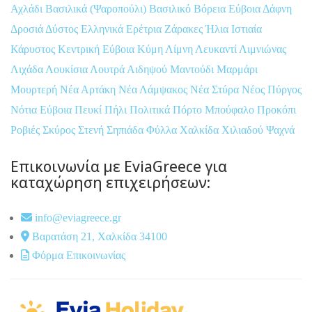
Αχλάδι
Βασιλικά (Ψαροπούλι)
Βασιλικό
Βόρεια Εύβοια
Δάφνη
Δροσιά
Δύστος
Ελληνικά
Ερέτρια
Ζάρακες
Ήλια
Ιστιαία
Κάρυστος
Κεντρική Εύβοια
Κύμη
Λίμνη
Λευκαντί
Λιμνιώνας
Λιχάδα
Λουκίσια
Λουτρά Αιδηψού
Μαντούδι
Μαρμάρι
Μουρτερή
Νέα Αρτάκη
Νέα Λάμψακος
Νέα Στύρα
Νέος Πύργος
Νότια Εύβοια
Πευκί
Πήλι
Πολιτικά
Πόρτο Μπούφαλο
Προκόπι
Ροβιές
Σκύρος
Στενή
Σηπιάδα
Φύλλα
Χαλκίδα
Χιλιαδού
Ψαχνά
Επικοινωνία με EviaGreece για
καταχώρηση επιχειρήσεων:
info@eviagreece.gr
Βαρατάση 21, Χαλκίδα 34100
Φόρμα Επικοινωνίας