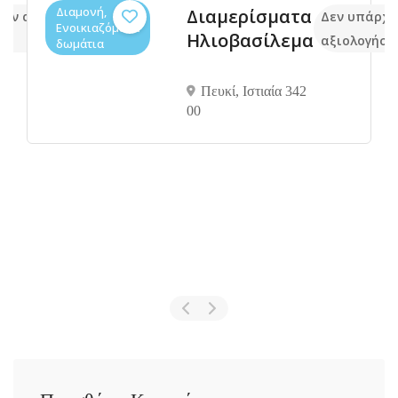
Διαμονή,
Διαμερίσματα
ουν ακόμα
Δεν υπάρχο
Ενοικιαζόμενα
Ηλιοβασίλεμα
ις
αξιολογήσε
δωμάτια
Πευκί, Ιστιαία 342
00