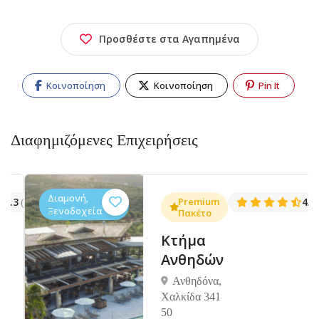
Προσθέστε στα Αγαπημένα
Κοινοποίηση
Κοινοποίηση
Pin It
Διαφημιζόμενες Επιχειρήσεις
Διαμονή,
.3
Premium
4.5
(1381)
(14
Ξενοδοχεία
Πακέτο
Κτήμα
Ανθηδών
Ανθηδόνα,
Χαλκίδα 341
50