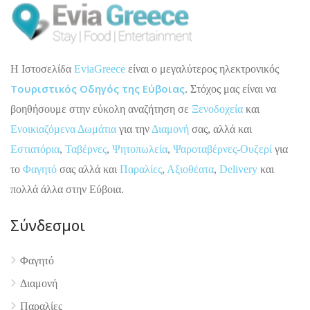
H Ιστοσελίδα
EviaGreece
είναι ο μεγαλύτερος ηλεκτρονικός
Τουριστικός Οδηγός της Εύβοιας
. Στόχος μας είναι να
βοηθήσουμε στην εύκολη αναζήτηση σε
Ξενοδοχεία
και
Ενοικιαζόμενα Δωμάτια
για την
Διαμονή
σας, αλλά και
Εστιατόρια
,
Ταβέρνες
,
Ψητοπωλεία
,
Ψαροταβέρνες-Ουζερί
για
το
Φαγητό
σας αλλά και
Παραλίες
,
Αξιοθέατα
,
Delivery
και
πολλά άλλα στην Εύβοια.
Σύνδεσμοι
Φαγητό
Διαμονή
Παραλίες