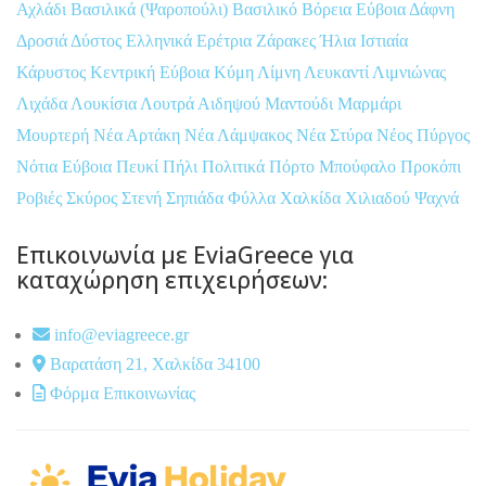
Αχλάδι
Βασιλικά (Ψαροπούλι)
Βασιλικό
Βόρεια Εύβοια
Δάφνη
Δροσιά
Δύστος
Ελληνικά
Ερέτρια
Ζάρακες
Ήλια
Ιστιαία
Κάρυστος
Κεντρική Εύβοια
Κύμη
Λίμνη
Λευκαντί
Λιμνιώνας
Λιχάδα
Λουκίσια
Λουτρά Αιδηψού
Μαντούδι
Μαρμάρι
Μουρτερή
Νέα Αρτάκη
Νέα Λάμψακος
Νέα Στύρα
Νέος Πύργος
Νότια Εύβοια
Πευκί
Πήλι
Πολιτικά
Πόρτο Μπούφαλο
Προκόπι
Ροβιές
Σκύρος
Στενή
Σηπιάδα
Φύλλα
Χαλκίδα
Χιλιαδού
Ψαχνά
Επικοινωνία με EviaGreece για
καταχώρηση επιχειρήσεων:
info@eviagreece.gr
Βαρατάση 21, Χαλκίδα 34100
Φόρμα Επικοινωνίας