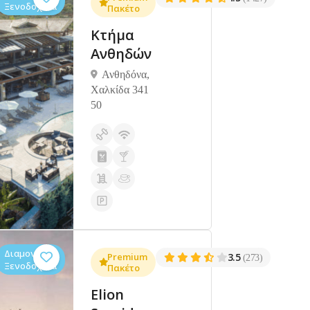
Ξενοδοχεία
Πακέτο
Κτήμα
Ανθηδών
Ανθηδόνα,
Χαλκίδα 341
50
Διαμονή,
Premium
3.5
(273)
Ξενοδοχεία
Πακέτο
Elion