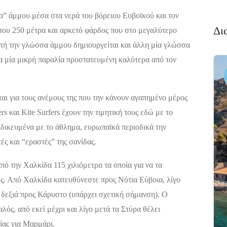
α” άμμου μέσα στα νερά του βόρειου Ευβοϊκού και τον
Δι
που 250 μέτρα και αρκετό φάρδος που στο μεγαλύτερο
υτή την γλώσσα άμμου δημιουργείται και άλλη μία γλώσσα
α μία μικρή παραλία προστατευμένη καλύτερα από τον
αι για τους ανέμους της που την κάνουν αγαπημένο μέρος
s και Kite Surfers έχουν την τιμητική τους εδώ με το
ιδικευμένα με το άθλημα, ευρωπαϊκά περιοδικά την
ές και “εραστές” της σανίδας.
 την Χαλκίδα 115 χιλιόμετρα τα οποία για να τα
ώς. Από Χαλκίδα κατευθύνεστε προς Νότια Εύβοια, λίγο
 δεξιά προς Κάρυστο (υπάρχει σχετική σήμανση). Ο
λός, από εκεί μέχρι και λίγο μετά τα Στύρα θέλει
ίας για Μαρμάρι.