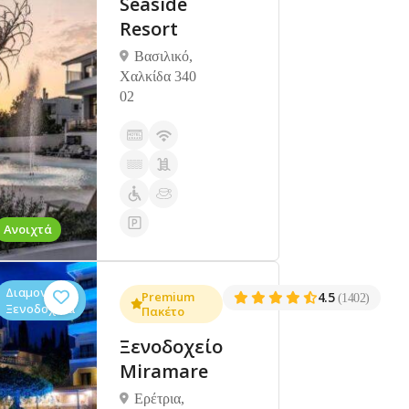
Seaside
Resort
Βασιλικό,
Χαλκίδα 340
02
Ανοιχτά
Διαμονή,
Premium
4.5
(1402)
Ξενοδοχεία
Πακέτο
Ξενοδοχείο
Miramare
Ερέτρια,