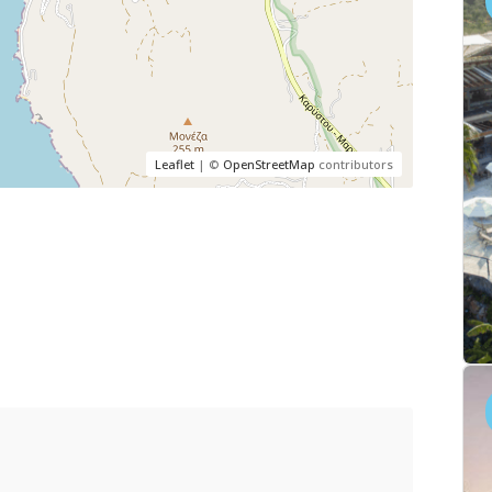
Leaflet
| ©
OpenStreetMap
contributors