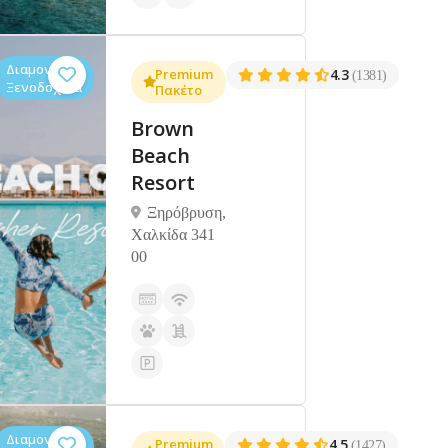
Διαμονή,
Premium
4.3
(1381)
Ξενοδοχεία
Πακέτο
Brown
Beach
Resort
Ξηρόβρυση,
Χαλκίδα 341
00
Διαμονή,
Premium
4.5
(1427)