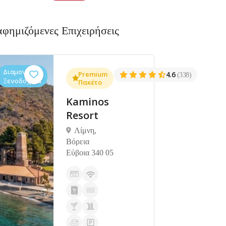
αφημιζόμενες Επιχειρήσεις
Διαμονή,
Premium
4.6
(338)
Ξενοδοχεία
Πακέτο
Kaminos
Resort
Λίμνη,
Βόρεια
Εύβοια 340 05