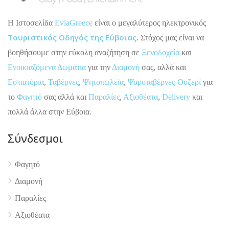
H Ιστοσελίδα
EviaGreece
είναι ο μεγαλύτερος ηλεκτρονικός
Τουριστικός Οδηγός της Εύβοιας
. Στόχος μας είναι να
βοηθήσουμε στην εύκολη αναζήτηση σε
Ξενοδοχεία
και
Ενοικιαζόμενα Δωμάτια
για την
Διαμονή
σας, αλλά και
Εστιατόρια
,
Ταβέρνες
,
Ψητοπωλεία
,
Ψαροταβέρνες-Ουζερί
για
το
Φαγητό
σας αλλά και
Παραλίες
,
Αξιοθέατα
,
Delivery
και
πολλά άλλα στην Εύβοια.
Σύνδεσμοι
Φαγητό
Διαμονή
4.9
Παραλίες
Αξιοθέατα