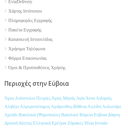
EviaDelivery
Χάρτης Ιστότοπου
Πληροφορίες Εγγραφής
Πακέτα Εγγραφής
Κατασκευή Ιστοσελίδας
Χρήσιμα Τηλέφωνα
Φόρμα Επικοινωνίας
Όροι & Προϋποθέσεις Xρήσης
Περιοχές στην Εύβοια
Άγιοι Απόστολοι Πετριές
Άγιος Μηνάς
Αγία Άννα
Αιδηψός
Αλιβέρι
Αλμυροπόταμος
Αμάρυνθος-Βάθεια
Αυλίδα
Αυλωνάρι
Αχλάδι
Βασιλικά (Ψαροπούλι)
Βασιλικό
Βόρεια Εύβοια
Δάφνη
Δροσιά
Δύστος
Ελληνικά
Ερέτρια
Ζάρακες
Ήλια
Ιστιαία