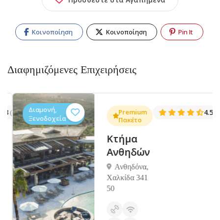
Κοινοποίηση
Κοινοποίηση
Pin It
Διαφημιζόμενες Επιχειρήσεις
Διαμονή,
.3
Premium
4.5
(1381)
(14
Ξενοδοχεία
Πακέτο
Κτήμα
Ανθηδών
Ανθηδόνα,
Χαλκίδα 341
50