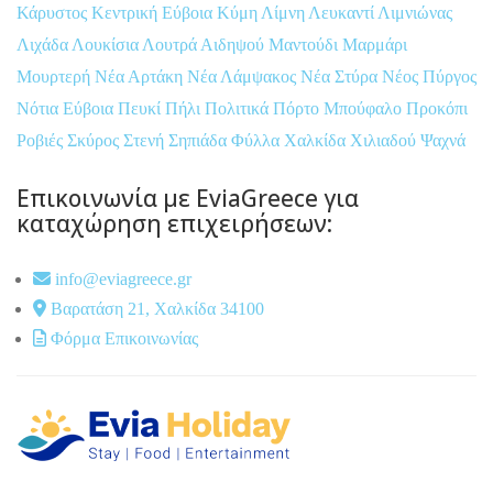
Κάρυστος
Κεντρική Εύβοια
Κύμη
Λίμνη
Λευκαντί
Λιμνιώνας
Λιχάδα
Λουκίσια
Λουτρά Αιδηψού
Μαντούδι
Μαρμάρι
Μουρτερή
Νέα Αρτάκη
Νέα Λάμψακος
Νέα Στύρα
Νέος Πύργος
Νότια Εύβοια
Πευκί
Πήλι
Πολιτικά
Πόρτο Μπούφαλο
Προκόπι
Ροβιές
Σκύρος
Στενή
Σηπιάδα
Φύλλα
Χαλκίδα
Χιλιαδού
Ψαχνά
Επικοινωνία με EviaGreece για
καταχώρηση επιχειρήσεων:
info@eviagreece.gr
Βαρατάση 21, Χαλκίδα 34100
Φόρμα Επικοινωνίας