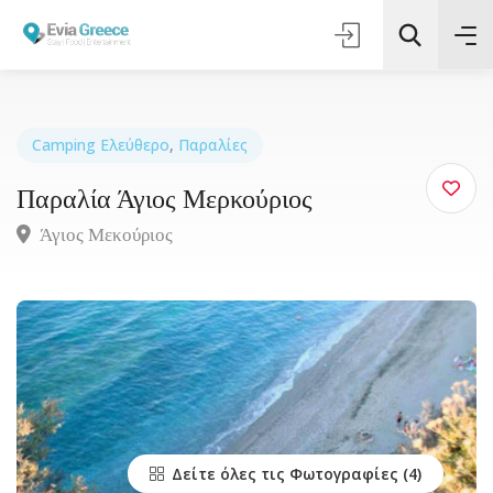
Camping Ελεύθερο
,
Παραλίες
Παραλία Άγιος Μερκούριος
Τοποθεσία
Άγιος Μεκούριος
Όλες οι Κατηγορίες
Αναζήτηση
Δείτε όλες τις Φωτογραφίες