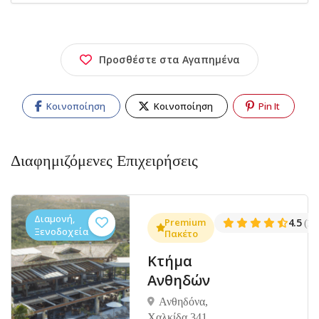
Προσθέστε στα Αγαπημένα
Κοινοποίηση
Κοινοποίηση
Pin It
Διαφημιζόμενες Επιχειρήσεις
Διαμονή,
.3
Premium
4.5
(1381)
(14
Ξενοδοχεία
Πακέτο
Κτήμα
Ανθηδών
Ανθηδόνα,
Χαλκίδα 341