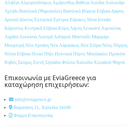
Αλιβέρι
Αλμυροπόταμος
Αμάρυνθος-Βάθεια
Αυλίδα
Αυλωνάρι
Αχλάδι
Βασιλικά (Ψαροπούλι)
Βασιλικό
Βόρεια Εύβοια
Δάφνη
Δροσιά
Δύστος
Ελληνικά
Ερέτρια
Ζάρακες
Ήλια
Ιστιαία
Κάρυστος
Κεντρική Εύβοια
Κύμη
Λίμνη
Λευκαντί
Λιμνιώνας
Λιχάδα
Λουκίσια
Λουτρά Αιδηψού
Μαντούδι
Μαρμάρι
Μουρτερή
Νέα Αρτάκη
Νέα Λάμψακος
Νέα Στύρα
Νέος Πύργος
Νότια Εύβοια
Πευκί
Πήλι
Πολιτικά
Πόρτο Μπούφαλο
Προκόπι
Ροβιές
Σκύρος
Στενή
Σηπιάδα
Φύλλα
Χαλκίδα
Χιλιαδού
Ψαχνά
Επικοινωνία με EviaGreece για
καταχώρηση επιχειρήσεων:
info@eviagreece.gr
Βαρατάση 21, Χαλκίδα 34100
Φόρμα Επικοινωνίας