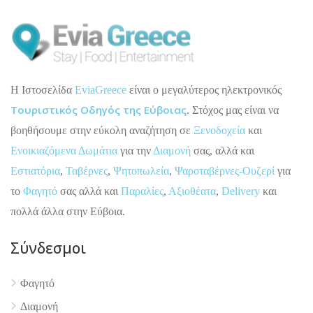
H Ιστοσελίδα
EviaGreece
είναι ο μεγαλύτερος ηλεκτρονικός
Τουριστικός Οδηγός της Εύβοιας
. Στόχος μας είναι να
βοηθήσουμε στην εύκολη αναζήτηση σε
Ξενοδοχεία
και
Ενοικιαζόμενα Δωμάτια
για την
Διαμονή
σας, αλλά και
Εστιατόρια
,
Ταβέρνες
,
Ψητοπωλεία
,
Ψαροταβέρνες-Ουζερί
για
το
Φαγητό
σας αλλά και
Παραλίες
,
Αξιοθέατα
,
Delivery
και
πολλά άλλα στην Εύβοια.
Σύνδεσμοι
4.9
Φαγητό
Διαμονή