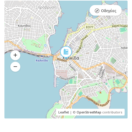
Οδηγίες
Leaflet
| ©
OpenStreetMap
contributors