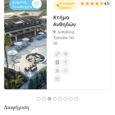
Διαμονή,
.3
Premium
4.5
(1381)
(14
Ξενοδοχεία
Πακέτο
Κτήμα
Ανθηδών
Ανθηδόνα,
Χαλκίδα 341
50
Διαφήμιση