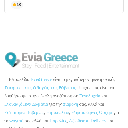
H Ιστοσελίδα
EviaGreece
είναι ο μεγαλύτερος ηλεκτρονικός
Τουριστικός Οδηγός της Εύβοιας
. Στόχος μας είναι να
βοηθήσουμε στην εύκολη αναζήτηση σε
Ξενοδοχεία
και
Ενοικιαζόμενα Δωμάτια
για την
Διαμονή
σας, αλλά και
Εστιατόρια
,
Ταβέρνες
,
Ψητοπωλεία
,
Ψαροταβέρνες-Ουζερί
για
το
Φαγητό
σας αλλά και
Παραλίες
,
Αξιοθέατα
,
Delivery
και