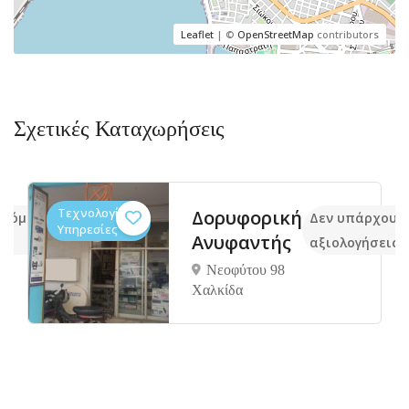
Leaflet
| ©
OpenStreetMap
contributors
Σχετικές Καταχωρήσεις
Τεχνολογία,
Δορυφορική
ακόμα
Δεν υπάρχουν
Υπηρεσίες
Ανυφαντής
αξιολογήσεις
Νεοφύτου 98
Χαλκίδα