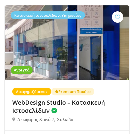
Κατασκευή ιστοσελίδων, Υπηρεσίες
Ανοιχτά
Διαφημιζόμενος
Premium Πακέτο
WebDesign Studio – Κατασκευή
Ιστοσελίδων
Λεωφόρος Χαϊνά 7, Χαλκίδα