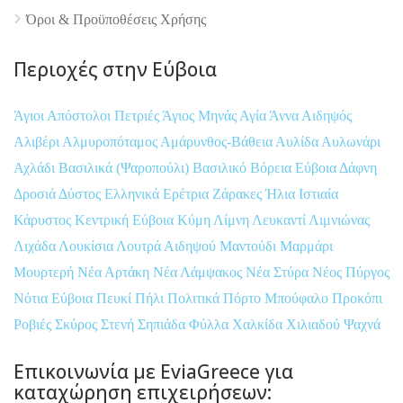
Όροι & Προϋποθέσεις Xρήσης
Περιοχές στην Εύβοια
Άγιοι Απόστολοι Πετριές
Άγιος Μηνάς
Αγία Άννα
Αιδηψός
Αλιβέρι
Αλμυροπόταμος
Αμάρυνθος-Βάθεια
Αυλίδα
Αυλωνάρι
Αχλάδι
Βασιλικά (Ψαροπούλι)
Βασιλικό
Βόρεια Εύβοια
Δάφνη
Δροσιά
Δύστος
Ελληνικά
Ερέτρια
Ζάρακες
Ήλια
Ιστιαία
Κάρυστος
Κεντρική Εύβοια
Κύμη
Λίμνη
Λευκαντί
Λιμνιώνας
Λιχάδα
Λουκίσια
Λουτρά Αιδηψού
Μαντούδι
Μαρμάρι
Μουρτερή
Νέα Αρτάκη
Νέα Λάμψακος
Νέα Στύρα
Νέος Πύργος
Νότια Εύβοια
Πευκί
Πήλι
Πολιτικά
Πόρτο Μπούφαλο
Προκόπι
Ροβιές
Σκύρος
Στενή
Σηπιάδα
Φύλλα
Χαλκίδα
Χιλιαδού
Ψαχνά
Επικοινωνία με EviaGreece για
καταχώρηση επιχειρήσεων: