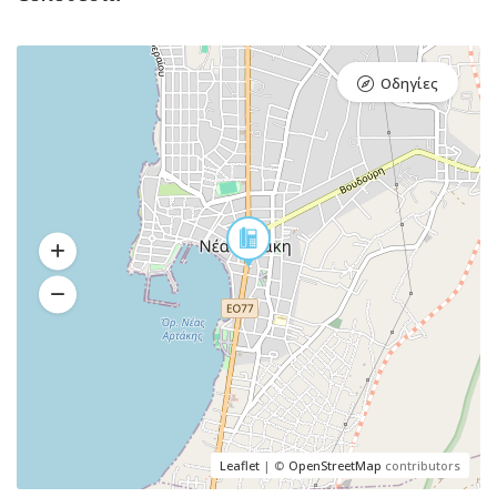
Οδηγίες
Leaflet
| ©
OpenStreetMap
contributors