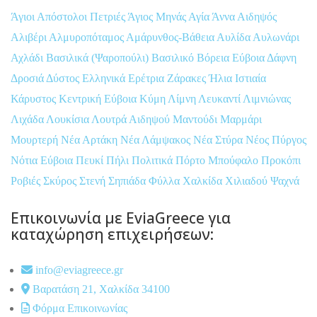
Άγιοι Απόστολοι Πετριές
Άγιος Μηνάς
Αγία Άννα
Αιδηψός
Αλιβέρι
Αλμυροπόταμος
Αμάρυνθος-Βάθεια
Αυλίδα
Αυλωνάρι
Αχλάδι
Βασιλικά (Ψαροπούλι)
Βασιλικό
Βόρεια Εύβοια
Δάφνη
Δροσιά
Δύστος
Ελληνικά
Ερέτρια
Ζάρακες
Ήλια
Ιστιαία
Κάρυστος
Κεντρική Εύβοια
Κύμη
Λίμνη
Λευκαντί
Λιμνιώνας
Λιχάδα
Λουκίσια
Λουτρά Αιδηψού
Μαντούδι
Μαρμάρι
Μουρτερή
Νέα Αρτάκη
Νέα Λάμψακος
Νέα Στύρα
Νέος Πύργος
Νότια Εύβοια
Πευκί
Πήλι
Πολιτικά
Πόρτο Μπούφαλο
Προκόπι
Ροβιές
Σκύρος
Στενή
Σηπιάδα
Φύλλα
Χαλκίδα
Χιλιαδού
Ψαχνά
Επικοινωνία με EviaGreece για
καταχώρηση επιχειρήσεων:
info@eviagreece.gr
Βαρατάση 21, Χαλκίδα 34100
Φόρμα Επικοινωνίας