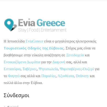
H Ιστοσελίδα
EviaGreece
είναι ο μεγαλύτερος ηλεκτρονικός
Τουριστικός Οδηγός της Εύβοιας
. Στόχος μας είναι να
βοηθήσουμε στην εύκολη αναζήτηση σε
Ξενοδοχεία
και
Ενοικιαζόμενα Δωμάτια
για την
Διαμονή
σας, αλλά και
Εστιατόρια
,
Ταβέρνες
,
Ψητοπωλεία
,
Ψαροταβέρνες-Ουζερί
για
το
Φαγητό
σας αλλά και
Παραλίες
,
Αξιοθέατα
,
Delivery
και
πολλά άλλα στην Εύβοια.
Σύνδεσμοι
4.9