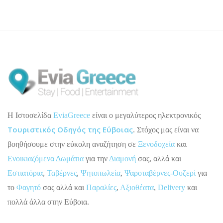
H Ιστοσελίδα
EviaGreece
είναι ο μεγαλύτερος ηλεκτρονικός
Τουριστικός Οδηγός της Εύβοιας
. Στόχος μας είναι να
βοηθήσουμε στην εύκολη αναζήτηση σε
Ξενοδοχεία
και
Ενοικιαζόμενα Δωμάτια
για την
Διαμονή
σας, αλλά και
Εστιατόρια
,
Ταβέρνες
,
Ψητοπωλεία
,
Ψαροταβέρνες-Ουζερί
για
το
Φαγητό
σας αλλά και
Παραλίες
,
Αξιοθέατα
,
Delivery
και
πολλά άλλα στην Εύβοια.