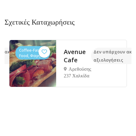
Σχετικές Καταχωρήσεις
Coffee-Fast
Avenue
υν ακόμα
Δεν υπάρχουν ακό
Food, Φαγητό
Cafe
ς
αξιολογήσεις
Αρεθούσης
237 Χαλκίδα