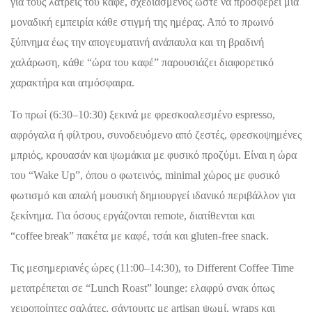
για τους λάτρεις του καφέ, σχεδιασμένος ώστε να προσφέρει μία
μοναδική εμπειρία κάθε στιγμή της ημέρας. Από το πρωινό
ξύπνημα έως την απογευματινή ανάπαυλα και τη βραδινή
χαλάρωση, κάθε “ώρα του καφέ” παρουσιάζει διαφορετικό
χαρακτήρα και ατμόσφαιρα.
Το πρωί (6:30–10:30) ξεκινά με φρεσκοαλεσμένο espresso,
αφρόγαλα ή φίλτρου, συνοδευόμενο από ζεστές, φρεσκοψημένες
μπριός, κρουασάν και ψωμάκια με φυσικό προζύμι. Είναι η ώρα
του “Wake Up”, όπου ο φωτεινός, minimal χώρος με φυσικό
φωτισμό και απαλή μουσική δημιουργεί ιδανικό περιβάλλον για
ξεκίνημα. Για όσους εργάζονται remote, διατίθενται και
“coffee break” πακέτα με καφέ, τσάι και gluten-free snack.
Τις μεσημεριανές ώρες (11:00–14:30), το Different Coffee Time
μετατρέπεται σε “Lunch Roast” lounge: ελαφρύ σνακ όπως
χειροποίητες σαλάτες, σάντουιτς με artisan ψωμί, wraps και