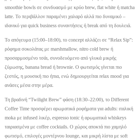
smoothie bowls σε συνδυασμό με κρύο brew, flat white ή matcha
latte. Το περιβάλλον παραμένει χαλαρό αλλά πιο δυναμικό –
ιδανικό για quick business συναντήσεις ή break από τη δουλειά.
Το απόγευμα (15:00–18:00), το concept αλλάζει σε “Relax Sip”:
ρόφημα σοκολάτας με marshmallow, nitro cold brew ή
προσαρμοσμένο τσάι, συνοδευόμενο από γλυκά μικρής
ζύμωσης, banana bread ή brownie. Ο φωτισμός γίνεται πιο
ζεστός, η μουσική πιο ήπια, ενώ δημιουργείται relax mood για
ανάσες μέσα στην μέρα.
Τη βραδινή “Twilight Brew” φάση (18:30–22:00), το Different
Coffee Time προσφέρει αρωματικά ροφήματα για adults: ιταλική
moka με infused λικέρ, espresso tonic ή αρωματικά whiskeys
ταιριασμένα με coffee cocktails. Ο χώρος αποκτά πιο χαμηλό
φωτισμό, επιλογές μοντέρνου lounge, και μικρή λίστα με soft