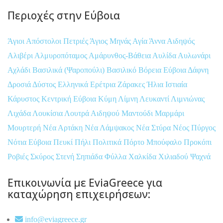
Περιοχές στην Εύβοια
Άγιοι Απόστολοι Πετριές
Άγιος Μηνάς
Αγία Άννα
Αιδηψός
Αλιβέρι
Αλμυροπόταμος
Αμάρυνθος-Βάθεια
Αυλίδα
Αυλωνάρι
Αχλάδι
Βασιλικά (Ψαροπούλι)
Βασιλικό
Βόρεια Εύβοια
Δάφνη
Δροσιά
Δύστος
Ελληνικά
Ερέτρια
Ζάρακες
Ήλια
Ιστιαία
Κάρυστος
Κεντρική Εύβοια
Κύμη
Λίμνη
Λευκαντί
Λιμνιώνας
Λιχάδα
Λουκίσια
Λουτρά Αιδηψού
Μαντούδι
Μαρμάρι
Μουρτερή
Νέα Αρτάκη
Νέα Λάμψακος
Νέα Στύρα
Νέος Πύργος
Νότια Εύβοια
Πευκί
Πήλι
Πολιτικά
Πόρτο Μπούφαλο
Προκόπι
Ροβιές
Σκύρος
Στενή
Σηπιάδα
Φύλλα
Χαλκίδα
Χιλιαδού
Ψαχνά
Επικοινωνία με EviaGreece για
καταχώρηση επιχειρήσεων:
info@eviagreece.gr