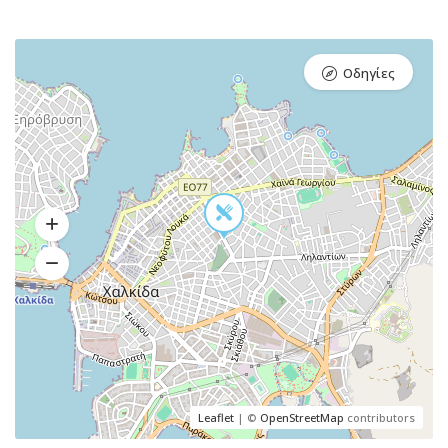
Οδηγίες
Leaflet
| ©
OpenStreetMap
contributors