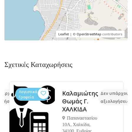
Leaflet
| ©
OpenStreetMap
contributors
Σχετικές Καταχωρήσεις
Λογιστικά
Καλαμιώτης
πάρχουν ακόμα
Δεν υπάρχουν
Γραφεία
Θωμάς Γ.
ογήσεις
αξιολογήσεις
ΧΑΛΚΙΔΑ
Παπαναστασίου
10Α, Χαλκίδα,
34100, Ευβοίας