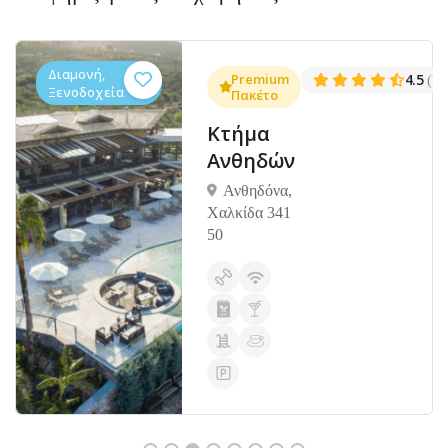
Διαμονή,
.3
Premium
4.5
(1381)
(14
Ξενοδοχεία
Πακέτο
Κτήμα
Ανθηδών
Ανθηδόνα,
Χαλκίδα 341
50