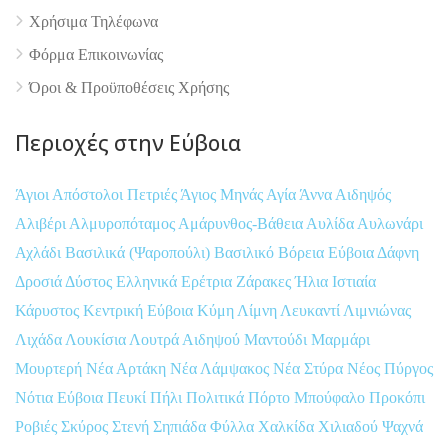
Χρήσιμα Τηλέφωνα
Φόρμα Επικοινωνίας
Όροι & Προϋποθέσεις Xρήσης
Περιοχές στην Εύβοια
Άγιοι Απόστολοι Πετριές
Άγιος Μηνάς
Αγία Άννα
Αιδηψός
Αλιβέρι
Αλμυροπόταμος
Αμάρυνθος-Βάθεια
Αυλίδα
Αυλωνάρι
Αχλάδι
Βασιλικά (Ψαροπούλι)
Βασιλικό
Βόρεια Εύβοια
Δάφνη
Δροσιά
Δύστος
Ελληνικά
Ερέτρια
Ζάρακες
Ήλια
Ιστιαία
Κάρυστος
Κεντρική Εύβοια
Κύμη
Λίμνη
Λευκαντί
Λιμνιώνας
Λιχάδα
Λουκίσια
Λουτρά Αιδηψού
Μαντούδι
Μαρμάρι
Μουρτερή
Νέα Αρτάκη
Νέα Λάμψακος
Νέα Στύρα
Νέος Πύργος
Νότια Εύβοια
Πευκί
Πήλι
Πολιτικά
Πόρτο Μπούφαλο
Προκόπι
Ροβιές
Σκύρος
Στενή
Σηπιάδα
Φύλλα
Χαλκίδα
Χιλιαδού
Ψαχνά