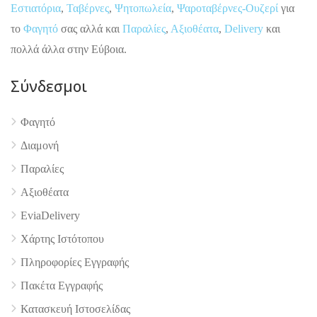
Εστιατόρια
,
Ταβέρνες
,
Ψητοπωλεία
,
Ψαροταβέρνες-Ουζερί
για
το
Φαγητό
σας αλλά και
Παραλίες
,
Αξιοθέατα
,
Delivery
και
πολλά άλλα στην Εύβοια.
Σύνδεσμοι
Φαγητό
Διαμονή
Παραλίες
4.9
Αξιοθέατα
EviaDelivery
Χάρτης Ιστότοπου
Πληροφορίες Εγγραφής
Πακέτα Εγγραφής
Κατασκευή Ιστοσελίδας